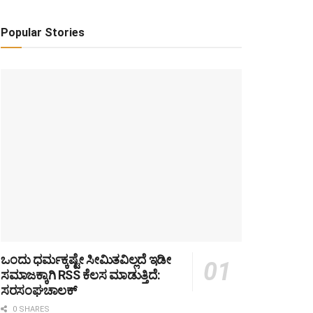
Popular Stories
ಒಂದು ಧರ್ಮಕ್ಕಷ್ಟೇ ಸೀಮಿತವಿಲ್ಲದೆ ಇಡೀ
ಸಮಾಜಕ್ಕಾಗಿ RSS ಕೆಲಸ ಮಾಡುತ್ತಿದೆ:
ಸರಸಂಘಚಾಲಕ್
0 SHARES