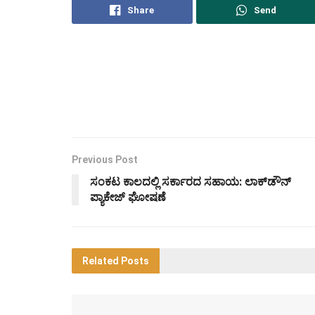
Share
Send
Previous Post
ಸಂಕಟ ಕಾಲದಲ್ಲಿ ಸರ್ಕಾರದ ಸಹಾಯ: ಲಾಕ್‌ಡೌನ್
ಪ್ಯಾಕೇಜ್ ಘೋಷಣೆ
Related
Posts