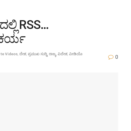
ದಲ್ಲಿ RSS…
ಂಕರ್ಯ
te Videos
,
ದೇಶ
,
ಪ್ರಮುಖ ಸುದ್ದಿ
,
ರಾಜ್ಯ
,
ವಿದೇಶ
,
ವೀಡಿಯೊ
0