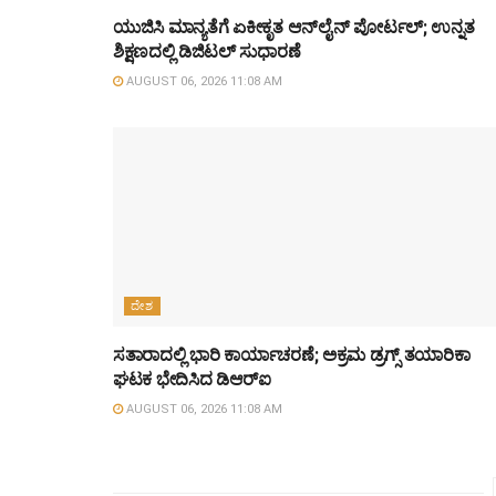
ಯುಜಿಸಿ ಮಾನ್ಯತೆಗೆ ಏಕೀಕೃತ ಆನ್‌ಲೈನ್ ಪೋರ್ಟಲ್; ಉನ್ನತ
ಶಿಕ್ಷಣದಲ್ಲಿ ಡಿಜಿಟಲ್ ಸುಧಾರಣೆ
AUGUST 06, 2026 11:08 AM
ದೇಶ
ಸತಾರಾದಲ್ಲಿ ಭಾರಿ ಕಾರ್ಯಾಚರಣೆ; ಅಕ್ರಮ ಡ್ರಗ್ಸ್ ತಯಾರಿಕಾ
ಘಟಕ ಭೇದಿಸಿದ ಡಿಆರ್‌ಐ
AUGUST 06, 2026 11:08 AM