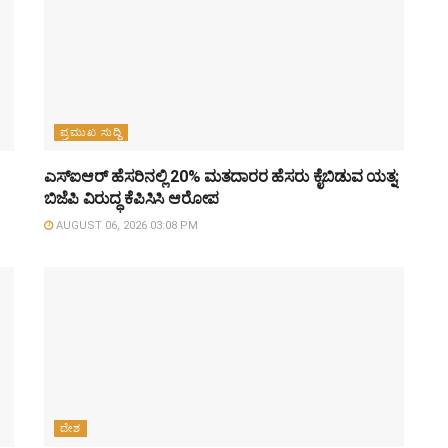
ಪ್ರಮುಖ ಸುದ್ದಿ
ಎಸ್‌ಐಆರ್‌ ಹೆಸರಿನಲ್ಲಿ 20% ಮತದಾರರ ಹೆಸರು ಕೈಬಿಡುವ ಯತ್ನ:
ಬಿಜೆಪಿ ವಿರುದ್ಧ ಕೆಪಿಸಿಸಿ ಆರೋಪ
AUGUST 06, 2026 03:08 PM
ದೇಶ