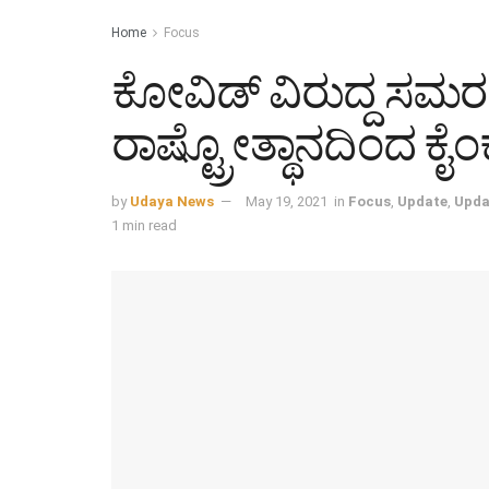
Home
Focus
ಕೋವಿಡ್ ವಿರುದ್ದ ಸಮರ
ರಾಷ್ಟ್ರೋತ್ಥಾನದಿಂದ ಕೈ
by
Udaya News
May 19, 2021
in
Focus
,
Update
,
Upda
1 min read