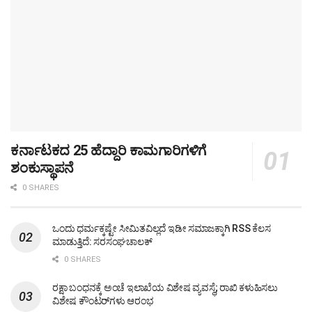
ಕರ್ನಾಟಕದ 25 ಹೆದ್ದಾರಿ ಕಾಮಗಾರಿಗಳಿಗೆ
ಶಂಕುಸ್ಥಾಪನೆ
0 SHARES
ಒಂದು ಧರ್ಮಕ್ಕಷ್ಟೇ ಸೀಮಿತವಿಲ್ಲದೆ ಇಡೀ ಸಮಾಜಕ್ಕಾಗಿ RSS ಕೆಲಸ
ಮಾಡುತ್ತಿದೆ: ಸರಸಂಘಚಾಲಕ್
0 SHARES
ರಕ್ಷಾ ಬಂಧನಕ್ಕೆ ಅಂಚೆ ಇಲಾಖೆಯ ವಿಶೇಷ ವ್ಯವಸ್ಥೆ; ರಾಖಿ ಕಳುಹಿಸಲು
ವಿಶೇಷ ಕೌಂಟರ್‌ಗಳು ಆರಂಭ