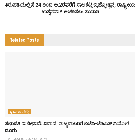
ತಿರುಪತಿಯಲ್ಲಿ ಸೆ.24 ರಿಂದ ಅ.2ರವರೆಗೆ ಸಾಲಕಟ್ಲ ಬ್ರಹ್ಮೋತ್ಸವ; ರಾಷ್ಟ್ರೀಯ
ಉತ್ಸವವಾಗಿ ಆಚರಿಸಲು ತಯಾರಿ
Related
Posts
ಪ್ರಮುಖ ಸುದ್ದಿ
ಸಭಾಪತಿ ರಾಜೀನಾಮೆ ವಿವಾದ; ರಾಜ್ಯಪಾಲರಿಗೆ ಬಿಜೆಪಿ-ಜೆಡಿಎಸ್ ನಿಯೋಗ
ದೂರು
AUGUST 09, 2026 03:08 PM