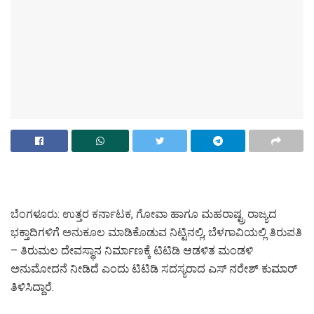
ಬೆಂಗಳೂರು: ಉತ್ತರ ಕರ್ನಾಟಕ, ಗೋವಾ ಹಾಗೂ ಮಹರಾಷ್ಟ್ರ ರಾಜ್ಯದ
ಭಕ್ತಾದಿಗಳಿಗೆ ಅನುಕೂಲ ಮಾಡಿಕೊಡುವ ನಿಟ್ಟಿನಲ್ಲಿ, ಬೆಳಗಾವಿಯಲ್ಲಿ ತಿರುಪತಿ
– ತಿರುಮಲ ದೇವಸ್ಥಾನ ನಿರ್ಮಾಣಕ್ಕೆ ಟಿಟಿಡಿ ಆಡಳಿತ ಮಂಡಳಿ
ಅನುಮೋದನೆ ನೀಡಿದೆ ಎಂದು ಟಿಟಿಡಿ ಸದಸ್ಯರಾದ ಎಸ್‌ ನರೇಶ್‌ ಕುಮಾರ್‌
ತಿಳಿಸಿದ್ದಾರೆ.