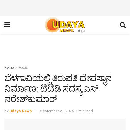
Home
Focus
ಬೆಳಗಾವಿಯಲ್ಲಿ ತಿರುಪತಿ ದೇವಸ್ಥಾನ
ನಿರ್ಮಾಣ: ಟಿಟಿಡಿ ಸದಸ್ಯ ಎಸ್‌
ನರೇಶ್‌ಕುಮಾರ್‌
by
Udaya News
September 21, 2025
1 min read