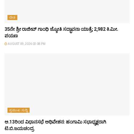
ದೇಶ
35ನೇ ಶ್ರೀ ರಾಜೀವ್ ಗಾಂಧಿ ಜ್ಯೋತಿ ಸದ್ಭಾವನಾ ಯಾತ್ರೆ; 2,982 ಕಿ.ಮೀ.
ಪಯಣ
AUGUST 09, 2026 03:08 PM
ಪ್ರಮುಖ ಸುದ್ದಿ
ಆ.13ರಿಂದ ವಿಧಾನಸಭೆ ಅಧಿವೇಶನ: ಹಂಗಾಮಿ ಸಭಾಧ್ಯಕ್ಷರಾಗಿ
ಟಿ.ಬಿ.ಜಯಚಂದ್ರ