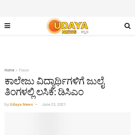
Home
Focus
ಕಾಲೇಜು ವಿದ್ಯಾರ್ಥಿಗಳಿಗೆ ಜುಲೈ
ತಿಂಗಳಲ್ಲಿ ಲಸಿಕೆ: ಡಿಸಿಎಂ
by
Udaya News
June 23, 2021