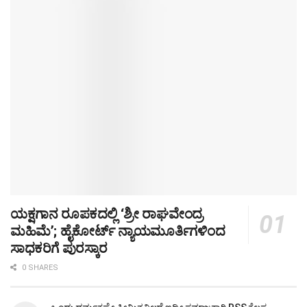
ಯಕ್ಷಗಾನ ರೂಪಕದಲ್ಲಿ ‘ಶ್ರೀ ರಾಘವೇಂದ್ರ
ಮಹಿಮೆ’; ಹೈಕೋರ್ಟ್ ನ್ಯಾಯಮೂರ್ತಿಗಳಿಂದ
ಸಾಧಕರಿಗೆ ಪುರಸ್ಕಾರ
0 SHARES