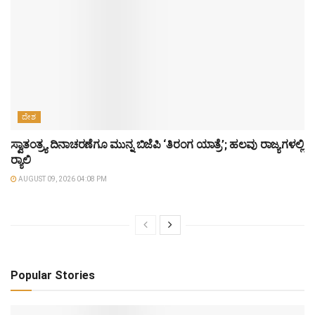
ದೇಶ
ಸ್ವಾತಂತ್ರ್ಯ ದಿನಾಚರಣೆಗೂ ಮುನ್ನ ಬಿಜೆಪಿ ‘ತಿರಂಗ ಯಾತ್ರೆ’; ಹಲವು ರಾಜ್ಯಗಳಲ್ಲಿ
ರ‍್ಯಾಲಿ
AUGUST 09, 2026 04:08 PM
Popular Stories