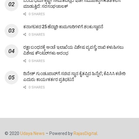
ಒಂದು ಧರ್ಮಕ್ಕಷ್ಟೇ ಸೀಮಿತವಿಲ್ಲದೆ ಇಡೀ ಸಮಾಜಕ್ಕಾಗಿ RSS ಕೆಲಸ
ಮಾಡುತ್ತಿದೆ: ಸರಸಂಘಚಾಲಕ್
0 SHARES
ಕರ್ನಾಟಕದ 25 ಹೆದ್ದಾರಿ ಕಾಮಗಾರಿಗಳಿಗೆ ಶಂಕುಸ್ಥಾಪನೆ
0 SHARES
ರಕ್ಷಾ ಬಂಧನಕ್ಕೆ ಅಂಚೆ ಇಲಾಖೆಯ ವಿಶೇಷ ವ್ಯವಸ್ಥೆ; ರಾಖಿ ಕಳುಹಿಸಲು
ವಿಶೇಷ ಕೌಂಟರ್‌ಗಳು ಆರಂಭ
0 SHARES
ದಿನೇಶ್ ಗುಂಡೂರಾವ್‌ಗೆ ಸಚಿವ ಸ್ಥಾನ ಕೈತಪ್ಪಿದ ಹಿನ್ನೆಲೆ; ಕೆಪಿಸಿಸಿ ಕಚೇರಿ
ಎದುರು ಕಾರ್ಯಕರ್ತರ ಪ್ರತಿಭಟನೆ
0 SHARES
© 2020
Udaya News
– Powered by
RajasDigital
.