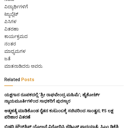
ವಿದ್ಯಾರ್ಥಿಗಳಿಗೆ
ಟ್ಯಾಬ್ಲೆಟ್‌
ಪಿಸಿಗಳ
ವಿತರಣಾ
ಕಾರ್ಯಕ್ರಮದ
ನಂತರ
ಮಾಧ್ಯಮಗಳ
ಜತೆ
ಮಾತನಾಡಿದರು ಅವರು.
Related
Posts
ಯಕ್ಷಗಾನ ರೂಪಕದಲ್ಲಿ ‘ಶ್ರೀ ರಾಘವೇಂದ್ರ ಮಹಿಮೆ’; ಹೈಕೋರ್ಟ್
ನ್ಯಾಯಮೂರ್ತಿಗಳಿಂದ ಸಾಧಕರಿಗೆ ಪುರಸ್ಕಾರ
ಆತ್ಮಹತ್ಯೆ ಮಾಡಿಕೊಂಡ ರೈತನ ಕುಟುಂಬಕ್ಕೆ ಸಚಿವರಿಂದ ಸಾಂತ್ವನ; ₹5 ಲಕ್ಷ
ಪರಿಹಾರ ವಿತರಣೆ
ಬಿಡದಿ ಟೌನ್‌ಶಿಪ್ ಯೋಜನೆ ವಿರೋಧಿಸಿ ಜೆಡಿಎಸ್ ಪಾದಯಾತ್ರೆ; ಸಿಎಂ ಡಿಕೆಶಿ