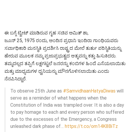
ಈ ಬಗ್ಗೆ ಟ್ವೀಟ್ ಮಾಡಿರುವ ಗೃಹ ಸಚಿವ ಅಮಿತ್ ಶಾ,
ಜೂನ್ 25, 1975 ರಂದು, ಅಂದಿನ ಪ್ರಧಾನಿ ಇಂದಿರಾ ಗಾಂಧಿಯವರು
ಸರ್ವಾಧಿಕಾರಿ ಮನಸ್ಥಿತಿ ಪ್ರದರ್ಶಿಸಿ ರಾಷ್ಟ್ರದ ಮೇಲೆ ತುರ್ತು ಪರಿಸ್ಥಿತಿಯನ್ನು
ಹೇರುವ ಮೂಲಕ ನಮ್ಮ ಪ್ರಜಾಪ್ರಭುತ್ವದ ಆತ್ಮವನ್ನು ಕತ್ತು ಹಿಸುಕಿದರು.
ತಮ್ಮದಲ್ಲದ ತಪ್ಪಿಗೆ ಲಕ್ಷಗಟ್ಟಲೆ ಜನರನ್ನು ಕಂಬಿಗಳ ಹಿಂದೆ ಎಸೆಯಲಾಯಿತು
ಮತ್ತು ಮಾಧ್ಯಮಗಳ ಧ್ವನಿಯನ್ನು ಮೌನಗೊಳಿಸಲಾಯಿತು ಎಂದು
ನೆನಪಿಸಿದ್ದಾರೆ.
To observe 25th June as
#SamvidhaanHatyaDiwas
will
serve as a reminder of what happens when the
Constitution of India was trampled over. It is also a day
to pay homage to each and every person who suffered
due to the excesses of the Emergency, a Congress
unleashed dark phase of…
https://t.co/om14K8BiTz