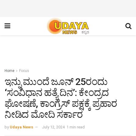
Home
Focus
ಇನ್ನು‌ ಮುಂದೆ ಜೂನ್ 25ರಂದು
‘ಸಂವಿಧಾನ ಹತ್ಯೆ ದಿನ’: ಕೇಂದ್ರದ
ಘೋಷಣೆ, ಕಾಂಗ್ರೆಸ್ ಪಕ್ಷಕ್ಕೆ ಪ್ರಹಾರ
ನೀಡಿದ ಮೋದಿ ಸರ್ಕಾರ
by
Udaya News
July 12, 2024
1 min read