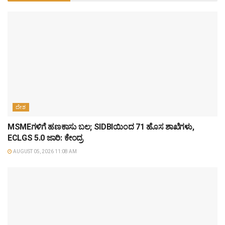
ದೇಶ
MSMEಗಳಿಗೆ ಹಣಕಾಸು ಬಲ; SIDBIಯಿಂದ 71 ಹೊಸ ಶಾಖೆಗಳು,
ECLGS 5.0 ಜಾರಿ: ಕೇಂದ್ರ
AUGUST 05, 2026 11:08 AM