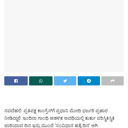
ನವದೆಹಲಿ: ಪ್ರತಿಪಕ್ಷ ಕಾಂಗ್ರೆಸ್‌ಗೆ ಪ್ರಧಾನಿ ಮೋದಿ ಭರ್ಜರಿ ಪ್ರಹಾರ
ನೀಡಿದ್ದಾರೆ. ಇಂದಿರಾ ಗಾಂಧಿ ಆಡಳಿತ ಅವಧಿಯಲ್ಲಿ ತುರ್ತು ಪರಿಸ್ಥಿತಿಸ್ಥಿತಿ
ಜಾರಿಯಾದ ದಿನ ಇನ್ನು ಮುಂದೆ ‘ಸಂವಿಧಾನ ಹತ್ಯೆ ದಿನ’ ಆಗಿ