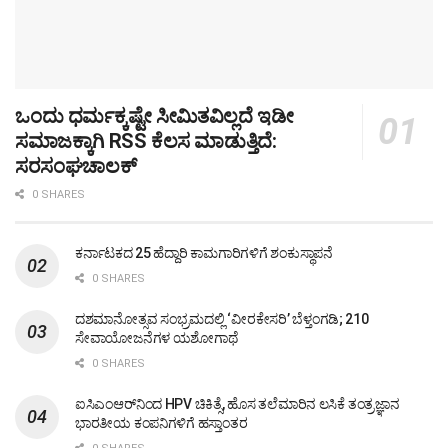
ಒಂದು ಧರ್ಮಕ್ಕಷ್ಟೇ ಸೀಮಿತವಿಲ್ಲದೆ ಇಡೀ
ಸಮಾಜಕ್ಕಾಗಿ RSS ಕೆಲಸ ಮಾಡುತ್ತಿದೆ:
ಸರಸಂಘಚಾಲಕ್
0 SHARES
ಕರ್ನಾಟಕದ 25 ಹೆದ್ದಾರಿ ಕಾಮಗಾರಿಗಳಿಗೆ ಶಂಕುಸ್ಥಾಪನೆ
0 SHARES
ದಶಮಾನೋತ್ಸವ ಸಂಭ್ರಮದಲ್ಲಿ ‘ವೀರಕೇಸರಿ’ ಬೆಳ್ತಂಗಡಿ; 210
ಸೇವಾಯೋಜನೆಗಳ ಯಶೋಗಾಥೆ
0 SHARES
ಐಸಿಎಂಆರ್‌ನಿಂದ HPV ಚಿಕಿತ್ಸೆ, ಹೊಸ ತಲೆಮಾರಿನ ಲಸಿಕೆ ತಂತ್ರಜ್ಞಾನ
ಭಾರತೀಯ ಕಂಪನಿಗಳಿಗೆ ಹಸ್ತಾಂತರ