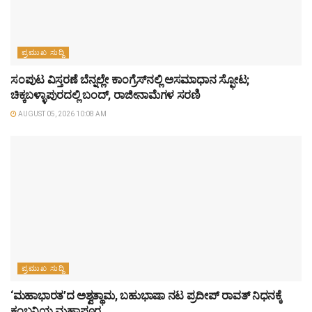
ಪ್ರಮುಖ ಸುದ್ದಿ
ಸಂಪುಟ ವಿಸ್ತರಣೆ ಬೆನ್ನಲ್ಲೇ ಕಾಂಗ್ರೆಸ್‌ನಲ್ಲಿ ಅಸಮಾಧಾನ ಸ್ಫೋಟ;
ಚಿಕ್ಕಬಳ್ಳಾಪುರದಲ್ಲಿ ಬಂದ್, ರಾಜೀನಾಮೆಗಳ ಸರಣಿ
AUGUST 05, 2026 10:08 AM
ಪ್ರಮುಖ ಸುದ್ದಿ
‘ಮಹಾಭಾರತ’ದ ಅಶ್ವತ್ಥಾಮ, ಬಹುಭಾಷಾ ನಟ ಪ್ರದೀಪ್ ರಾವತ್ ನಿಧನಕ್ಕೆ
ಕಂಬನಿಯ ಮಹಾಪೂರ