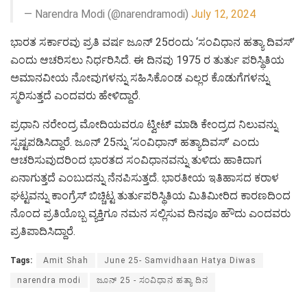
— Narendra Modi (@narendramodi)
July 12, 2024
ಭಾರತ ಸರ್ಕಾರವು ಪ್ರತಿ ವರ್ಷ ಜೂನ್ 25ರಂದು ‘ಸಂವಿಧಾನ ಹತ್ಯಾ ದಿವಸ್’
ಎಂದು ಆಚರಿಸಲು ನಿರ್ಧರಿಸಿದೆ. ಈ ದಿನವು 1975 ರ ತುರ್ತು ಪರಿಸ್ಥಿತಿಯ
ಅಮಾನವೀಯ ನೋವುಗಳನ್ನು ಸಹಿಸಿಕೊಂಡ ಎಲ್ಲರ ಕೊಡುಗೆಗಳನ್ನು
ಸ್ಮರಿಸುತ್ತದೆ ಎಂದವರು ಹೇಳಿದ್ದಾರೆ.
ಪ್ರಧಾನಿ ನರೇಂದ್ರ ಮೋದಿಯವರೂ ಟ್ವೀಟ್ ಮಾಡಿ ಕೇಂದ್ರದ ನಿಲುವನ್ನು
ಸ್ಪಷ್ಟಪಡಿಸಿದ್ದಾರೆ. ಜೂನ್ 25ನ್ನು ‘ಸಂವಿಧಾನ್ ಹತ್ಯಾದಿವಸ್’ ಎಂದು
ಆಚರಿಸುವುದರಿಂದ ಭಾರತದ ಸಂವಿಧಾನವನ್ನು ತುಳಿದು ಹಾಕಿದಾಗ
ಏನಾಗುತ್ತದೆ ಎಂಬುದನ್ನು ನೆನಪಿಸುತ್ತದೆ. ಭಾರತೀಯ ಇತಿಹಾಸದ ಕರಾಳ
ಘಟ್ಟವನ್ನು ಕಾಂಗ್ರೆಸ್ ಬಿಚ್ಚಿಟ್ಟ ತುರ್ತುಪರಿಸ್ಥಿತಿಯ ಮಿತಿಮೀರಿದ ಕಾರಣದಿಂದ
ನೊಂದ ಪ್ರತಿಯೊಬ್ಬ ವ್ಯಕ್ತಿಗೂ ನಮನ ಸಲ್ಲಿಸುವ ದಿನವೂ ಹೌದು ಎಂದವರು
ಪ್ರತಿಪಾದಿಸಿದ್ದಾರೆ.
Tags:
Amit Shah
June 25- Samvidhaan Hatya Diwas
narendra modi
ಜೂನ್ 25 - ಸಂವಿಧಾನ ಹತ್ಯಾ ದಿನ