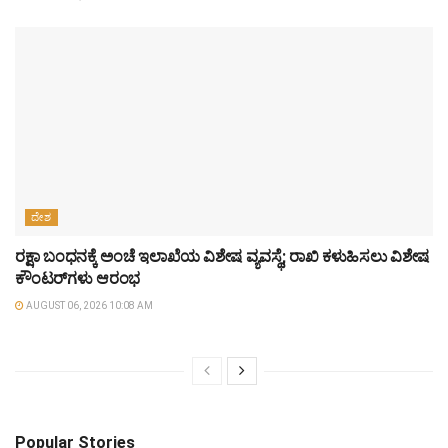
ದೇಶ
ರಕ್ಷಾ ಬಂಧನಕ್ಕೆ ಅಂಚೆ ಇಲಾಖೆಯ ವಿಶೇಷ ವ್ಯವಸ್ಥೆ; ರಾಖಿ ಕಳುಹಿಸಲು ವಿಶೇಷ
ಕೌಂಟರ್‌ಗಳು ಆರಂಭ
AUGUST 06, 2026 10:08 AM
Popular Stories