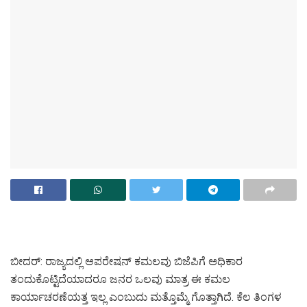
ಬೀದರ್: ರಾಜ್ಯದಲ್ಲಿ ಆಪರೇಷನ್ ಕಮಲವು ಬಿಜೆಪಿಗೆ ಅಧಿಕಾರ
ತಂದುಕೊಟ್ಟಿದೆಯಾದರೂ ಜನರ ಒಲವು ಮಾತ್ರ ಈ ಕಮಲ
ಕಾರ್ಯಾಚರಣೆಯತ್ತ ಇಲ್ಲ ಎಂಬುದು ಮತ್ತೊಮ್ಮೆ ಗೊತ್ತಾಗಿದೆ. ಕೆಲ ತಿಂಗಳ