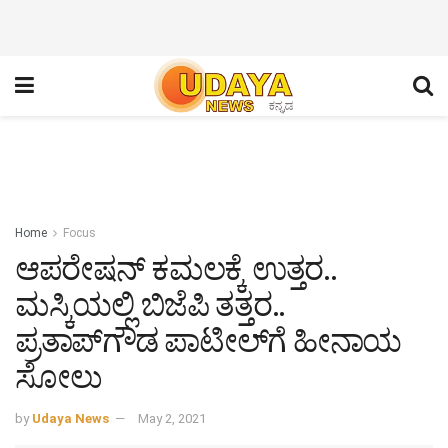
Home
Focus
ಆಪರೇಷನ್ ಕಮಲಕ್ಕೆ ಉತ್ತರ..
ಮಸ್ಕಿಯಲ್ಲಿ ಬಿಜೆಪಿ ತತ್ತರ..
ಪ್ರತಾಪ್‌ಗೌಡ ಪಾಟೀಲ್‌ಗೆ ಹೀನಾಯ
ಸೋಲು
by
Udaya News
May 2, 2021