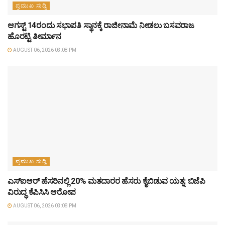
ಪ್ರಮುಖ ಸುದ್ದಿ
ಆಗಸ್ಟ್‌ 14ರಂದು ಸಭಾಪತಿ ಸ್ಥಾನಕ್ಕೆ ರಾಜೀನಾಮೆ ನೀಡಲು ಬಸವರಾಜ
ಹೊರಟ್ಟಿ ತೀರ್ಮಾನ
AUGUST 06, 2026 03:08 PM
ಪ್ರಮುಖ ಸುದ್ದಿ
ಎಸ್‌ಐಆರ್‌ ಹೆಸರಿನಲ್ಲಿ 20% ಮತದಾರರ ಹೆಸರು ಕೈಬಿಡುವ ಯತ್ನ: ಬಿಜೆಪಿ
ವಿರುದ್ಧ ಕೆಪಿಸಿಸಿ ಆರೋಪ
AUGUST 06, 2026 03:08 PM