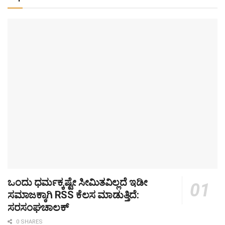
ಒಂದು ಧರ್ಮಕ್ಕಷ್ಟೇ ಸೀಮಿತವಿಲ್ಲದೆ ಇಡೀ
ಸಮಾಜಕ್ಕಾಗಿ RSS ಕೆಲಸ ಮಾಡುತ್ತಿದೆ:
ಸರಸಂಘಚಾಲಕ್
0 SHARES