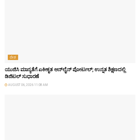
ದೇಶ
ಯುಜಿಸಿ ಮಾನ್ಯತೆಗೆ ಏಕೀಕೃತ ಆನ್‌ಲೈನ್ ಪೋರ್ಟಲ್; ಉನ್ನತ ಶಿಕ್ಷಣದಲ್ಲಿ
ಡಿಜಿಟಲ್ ಸುಧಾರಣೆ
AUGUST 06, 2026 11:08 AM