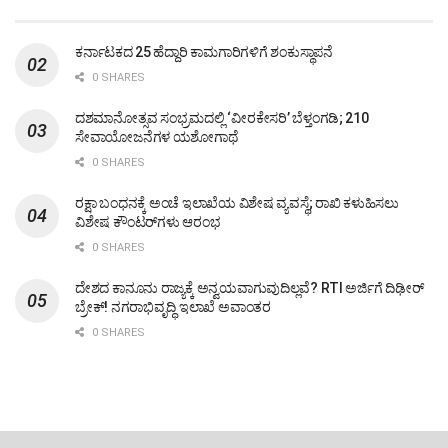
ಕರ್ನಾಟಕದ 25 ಹೆದ್ದಾರಿ ಕಾಮಗಾರಿಗಳಿಗೆ ಶಂಕುಸ್ಥಾಪನೆ
0 SHARES
ದಶಮಾನೋತ್ಸವ ಸಂಭ್ರಮದಲ್ಲಿ ‘ವೀರಕೇಸರಿ’ ಬೆಳ್ತಂಗಡಿ; 210
ಸೇವಾಯೋಜನೆಗಳ ಯಶೋಗಾಥೆ
0 SHARES
ರಕ್ಷಾ ಬಂಧನಕ್ಕೆ ಅಂಚೆ ಇಲಾಖೆಯ ವಿಶೇಷ ವ್ಯವಸ್ಥೆ; ರಾಖಿ ಕಳುಹಿಸಲು
ವಿಶೇಷ ಕೌಂಟರ್‌ಗಳು ಆರಂಭ
0 SHARES
ದೇಶದ ಕಾನೂನು ರಾಜ್ಯಕ್ಕೆ ಅನ್ವಯವಾಗುವುದಿಲ್ಲವೆ? RTI ಅರ್ಜಿಗೆ ದಿಢೀರ್
ಬ್ರೇಕ್! ನಗರಾಭಿವೃದ್ಧಿ ಇಲಾಖೆ ಅವಾಂತರ
0 SHARES