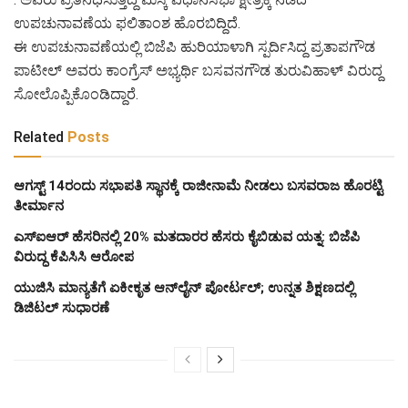
ಉಪಚುನಾವಣೆಯ ಫಲಿತಾಂಶ ಹೊರಬಿದ್ದಿದೆ.
ಈ ಉಪಚುನಾವಣೆಯಲ್ಲಿ ಬಿಜೆಪಿ ಹುರಿಯಾಳಾಗಿ ಸ್ಪರ್ದಿಸಿದ್ದ ಪ್ರತಾಪಗೌಡ
ಪಾಟೀಲ್ ಅವರು ಕಾಂಗ್ರೆಸ್ ಅಭ್ಯರ್ಥಿ ಬಸವನಗೌಡ ತುರುವಿಹಾಳ್ ವಿರುದ್ದ
ಸೋಲೊಪ್ಪಿಕೊಂಡಿದ್ದಾರೆ.
Related
Posts
ಆಗಸ್ಟ್‌ 14ರಂದು ಸಭಾಪತಿ ಸ್ಥಾನಕ್ಕೆ ರಾಜೀನಾಮೆ ನೀಡಲು ಬಸವರಾಜ ಹೊರಟ್ಟಿ
ತೀರ್ಮಾನ
ಎಸ್‌ಐಆರ್‌ ಹೆಸರಿನಲ್ಲಿ 20% ಮತದಾರರ ಹೆಸರು ಕೈಬಿಡುವ ಯತ್ನ: ಬಿಜೆಪಿ
ವಿರುದ್ಧ ಕೆಪಿಸಿಸಿ ಆರೋಪ
ಯುಜಿಸಿ ಮಾನ್ಯತೆಗೆ ಏಕೀಕೃತ ಆನ್‌ಲೈನ್ ಪೋರ್ಟಲ್; ಉನ್ನತ ಶಿಕ್ಷಣದಲ್ಲಿ
ಡಿಜಿಟಲ್ ಸುಧಾರಣೆ