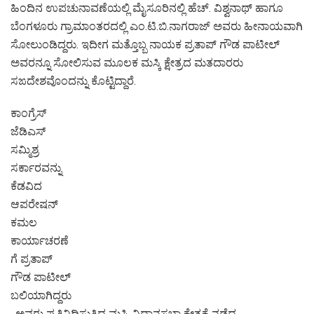
ಹಿಂದಿನ ಉಪಚುನಾವಣೆಯಲ್ಲಿ ಮೈಸೂರಿನಲ್ಲಿ ಹೆಚ್. ವಿಶ್ವನಾಥ್ ಹಾಗೂ
ಬೆಂಗಳೂರು ಗ್ರಾಮಾಂತರದಲ್ಲಿ ಎಂ.ಟಿ.ಬಿ.ನಾಗರಾಜ್ ಅವರು ಹೀನಾಯವಾಗಿ
ಸೋಲುಂಡಿದ್ದರು. ಇದೀಗ ಮತ್ತೊಬ್ಬ ನಾಯಕ ಪ್ರತಾಪ್ ಗೌಡ ಪಾಟೀಲ್
ಅವರನ್ನೂ ಸೋಲಿಸುವ ಮೂಲಕ ಮಸ್ಕಿ ಕ್ಷೇತ್ರದ ಮತದಾರರು
ಸಙದೇಶವೊಂದನ್ನು ಕೊಟ್ಟಿದ್ದಾರೆ.
ಕಾಂಗ್ರೆಸ್
ಜೆಡಿಎಸ್
ಸಮ್ಮಿಶ್ರ
ಸರ್ಕಾರವನ್ನು
ಕೆಡವಿದ
ಆಪರೇಷನ್
ಕಮಲ
ಕಾರ್ಯಾಚರಣೆ
ಗೆ ಪ್ರತಾಪ್
ಗೌಡ ಪಾಟೀಲ್
ಬಲಿಯಾಗಿದ್ದರು
. ಅವರು ಪ್ರತಿನಿಧಿಸುತ್ತಿದ್ದ ಮಸ್ಕಿ ವಿಧಾನಸಭಾ ಕ್ಷೇತ್ರಕ್ಕೆ ನಡೆದ