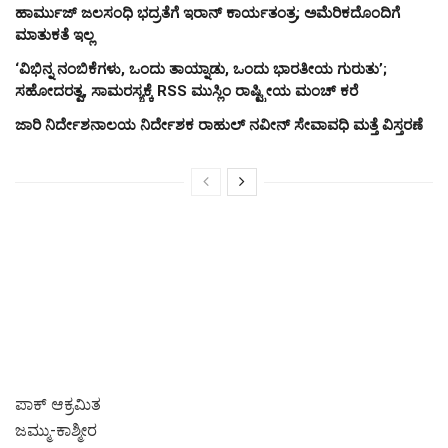
ಹಾರ್ಮುಜ್ ಜಲಸಂಧಿ ಭದ್ರತೆಗೆ ಇರಾನ್ ಕಾರ್ಯತಂತ್ರ; ಅಮೆರಿಕದೊಂದಿಗೆ
ಮಾತುಕತೆ ಇಲ್ಲ
‘ವಿಭಿನ್ನ ನಂಬಿಕೆಗಳು, ಒಂದು ತಾಯ್ನಾಡು, ಒಂದು ಭಾರತೀಯ ಗುರುತು’;
ಸಹೋದರತ್ವ, ಸಾಮರಸ್ಯಕ್ಕೆ RSS ಮುಸ್ಲಿಂ ರಾಷ್ಟ್ರೀಯ ಮಂಚ್ ಕರೆ
ಜಾರಿ ನಿರ್ದೇಶನಾಲಯ ನಿರ್ದೇಶಕ ರಾಹುಲ್ ನವೀನ್ ಸೇವಾವಧಿ ಮತ್ತೆ ವಿಸ್ತರಣೆ
ಪಾಕ್ ಆಕ್ರಮಿತ
ಜಮ್ಮು-ಕಾಶ್ಮೀರ