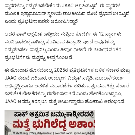
ಸ್ಥಾನಗಳನ್ನು ರದ್ದುಪಡಿಸಬೇಕೆಂದು JAAC ಆಗ್ರಹಿಸುತ್ತಿದೆ. ಈ ಸ್ಥಾನಗಳ
ಮೂಲಕ ಇಸ್ಲಾಮಾಬಾದ್ ಸ್ಥಳೀಯ ರಾಜಕೀಯದ ಮೇಲೆ ಪ್ರಭಾವ ಬೀರುತ್ತಿದೆ
ಎಂದು ಪ್ರತಿಭಟನಾಕಾರರು ಆರೋಪಿಸಿದ್ದಾರೆ.
ಆದರೆ ಪಾಕ್ ಆಕ್ರಮಿತ ಕಾಶ್ಮೀರದ ಸುಪ್ರೀಂ ಕೋರ್ಟ್, ಈ 12 ಸ್ಥಾನಗಳು
ಸಂವಿಧಾನಬದ್ಧವಾಗಿದ್ದು, ಸಂವಿಧಾನ ತಿದ್ದುಪಡಿ ಇಲ್ಲದೆ ಅವುಗಳನ್ನು
ರದ್ದುಪಡಿಸಲು ಸಾಧ್ಯವಿಲ್ಲ ಎಂದು ತೀರ್ಪು ನೀಡಿದೆ. ಈ ತೀರ್ಪಿನ ನಂತರ
ಪ್ರತಿಭಟನೆಗಳು ಮತ್ತಷ್ಟು ತೀವ್ರಗೊಂಡಿವೆ.
ಈ ಹೋರಾಟ ಹೊಸದೇನಲ್ಲ. 2025ರ ಪ್ರತಿಭಟನೆಗಳ ಬಳಿಕ ಸರ್ಕಾರ ಮತ್ತು
JAAC ನಡುವೆ ಪರಿಹಾರ, ಉದ್ಯೋಗ, ವಿದ್ಯುತ್ ಸಬ್ಸಿಡಿ, ಮೂಲಸೌಕರ್ಯ
ಅಭಿವೃದ್ಧಿ ಹಾಗೂ ಆಡಳಿತ ಸುಧಾರಣೆಗಳ ಕುರಿತು ಒಪ್ಪಂದವಾಗಿತ್ತು. ಸರ್ಕಾರ
ಬಹುತೇಕ ಬೇಡಿಕೆಗಳನ್ನು ಈಡೇರಿಸಲಾಗಿದೆ ಎಂದು ಹೇಳಿಕೊಂಡಿದ್ದರೂ,
JAAC ಅದನ್ನು ತಿರಸ್ಕರಿಸಿ ಮತ್ತೆ ಅನಿರ್ದಿಷ್ಟಾವಧಿ ಹೋರಾಟ ಆರಂಭಿಸಿದೆ.