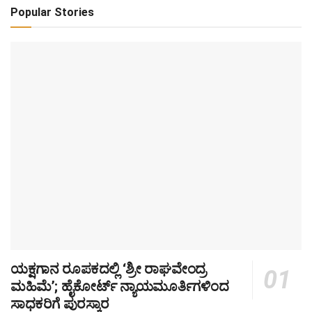
Popular Stories
ಯಕ್ಷಗಾನ ರೂಪಕದಲ್ಲಿ ‘ಶ್ರೀ ರಾಘವೇಂದ್ರ
ಮಹಿಮೆ’; ಹೈಕೋರ್ಟ್ ನ್ಯಾಯಮೂರ್ತಿಗಳಿಂದ
ಸಾಧಕರಿಗೆ ಪುರಸ್ಕಾರ