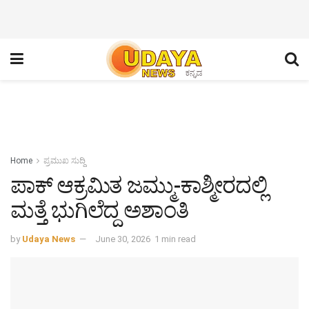
Home
ಪ್ರಮುಖ ಸುದ್ದಿ
ಪಾಕ್ ಆಕ್ರಮಿತ ಜಮ್ಮು-ಕಾಶ್ಮೀರದಲ್ಲಿ
ಮತ್ತೆ ಭುಗಿಲೆದ್ದ ಅಶಾಂತಿ
by
Udaya News
June 30, 2026
1 min read