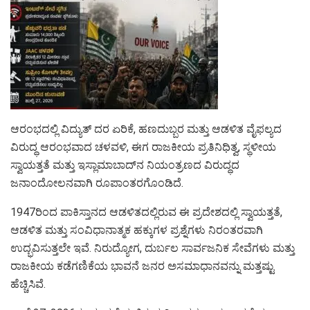
ಆರಂಭದಲ್ಲಿ ವಿದ್ಯುತ್ ದರ ಏರಿಕೆ, ಹಣದುಬ್ಬರ ಮತ್ತು ಆಡಳಿತ ವೈಫಲ್ಯದ
ವಿರುದ್ಧ ಆರಂಭವಾದ ಚಳವಳಿ, ಈಗ ರಾಜಕೀಯ ಪ್ರತಿನಿಧಿತ್ವ, ಸ್ಥಳೀಯ
ಸ್ವಾಯತ್ತತೆ ಮತ್ತು ಇಸ್ಲಾಮಾಬಾದ್‌ನ ನಿಯಂತ್ರಣದ ವಿರುದ್ಧದ
ಜನಾಂದೋಲನವಾಗಿ ರೂಪಾಂತರಗೊಂಡಿದೆ.
1947ರಿಂದ ಪಾಕಿಸ್ತಾನದ ಆಡಳಿತದಲ್ಲಿರುವ ಈ ಪ್ರದೇಶದಲ್ಲಿ ಸ್ವಾಯತ್ತತೆ,
ಆಡಳಿತ ಮತ್ತು ಸಂವಿಧಾನಾತ್ಮಕ ಹಕ್ಕುಗಳ ಪ್ರಶ್ನೆಗಳು ನಿರಂತರವಾಗಿ
ಉದ್ಭವಿಸುತ್ತಲೇ ಇವೆ. ನಿರುದ್ಯೋಗ, ದುರ್ಬಲ ಸಾರ್ವಜನಿಕ ಸೇವೆಗಳು ಮತ್ತು
ರಾಜಕೀಯ ಕಡೆಗಣಿಕೆಯ ಭಾವನೆ ಜನರ ಅಸಮಾಧಾನವನ್ನು ಮತ್ತಷ್ಟು
ಹೆಚ್ಚಿಸಿವೆ.