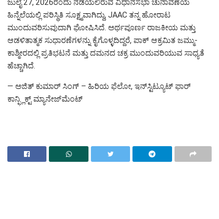
ಜುಲೈ 27, 2026ರಂದು ನಡೆಯಲಿರುವ ವಿಧಾನಸಭಾ ಚುನಾವಣೆಯ
ಹಿನ್ನೆಲೆಯಲ್ಲಿ ಪರಿಸ್ಥಿತಿ ಸೂಕ್ಷ್ಮವಾಗಿದ್ದು, JAAC ತನ್ನ ಹೋರಾಟ
ಮುಂದುವರಿಸುವುದಾಗಿ ಘೋಷಿಸಿದೆ. ಅರ್ಥಪೂರ್ಣ ರಾಜಕೀಯ ಮತ್ತು
ಆಡಳಿತಾತ್ಮಕ ಸುಧಾರಣೆಗಳನ್ನು ಕೈಗೊಳ್ಳದಿದ್ದರೆ, ಪಾಕ್ ಆಕ್ರಮಿತ ಜಮ್ಮು-
ಕಾಶ್ಮೀರದಲ್ಲಿ ಪ್ರತಿಭಟನೆ ಮತ್ತು ದಮನದ ಚಕ್ರ ಮುಂದುವರಿಯುವ ಸಾಧ್ಯತೆ
ಹೆಚ್ಚಾಗಿದೆ.
— ಅಜಿತ್ ಕುಮಾರ್ ಸಿಂಗ್ – ಹಿರಿಯ ಫೆಲೋ, ಇನ್‌ಸ್ಟಿಟ್ಯೂಟ್ ಫಾರ್
ಕಾನ್ಫ್ಲಿಕ್ಟ್ ಮ್ಯಾನೇಜ್‌ಮೆಂಟ್