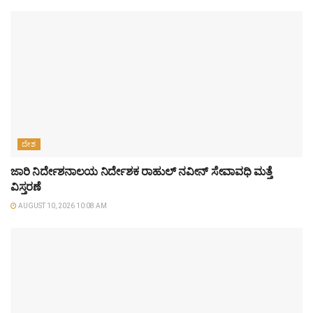
ದೇಶ
ಜಾರಿ ನಿರ್ದೇಶನಾಲಯ ನಿರ್ದೇಶಕ ರಾಹುಲ್ ನವೀನ್ ಸೇವಾವಧಿ ಮತ್ತೆ
ವಿಸ್ತರಣೆ
AUGUST 10, 2026 10:08 AM