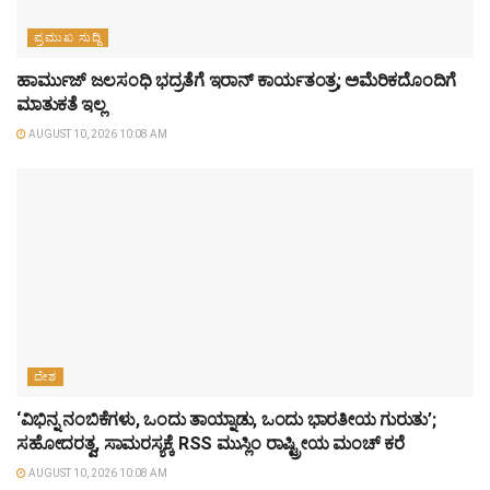
ಪ್ರಮುಖ ಸುದ್ದಿ
ಹಾರ್ಮುಜ್ ಜಲಸಂಧಿ ಭದ್ರತೆಗೆ ಇರಾನ್ ಕಾರ್ಯತಂತ್ರ; ಅಮೆರಿಕದೊಂದಿಗೆ
ಮಾತುಕತೆ ಇಲ್ಲ
AUGUST 10, 2026 10:08 AM
ದೇಶ
‘ವಿಭಿನ್ನ ನಂಬಿಕೆಗಳು, ಒಂದು ತಾಯ್ನಾಡು, ಒಂದು ಭಾರತೀಯ ಗುರುತು’;
ಸಹೋದರತ್ವ, ಸಾಮರಸ್ಯಕ್ಕೆ RSS ಮುಸ್ಲಿಂ ರಾಷ್ಟ್ರೀಯ ಮಂಚ್ ಕರೆ
AUGUST 10, 2026 10:08 AM