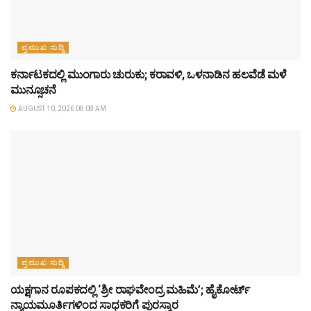
ಪ್ರಮುಖ ಸುದ್ದಿ
ಕರ್ನಾಟಕದಲ್ಲಿ ಮುಂಗಾರು ಚುರುಕು; ಕರಾವಳಿ, ಒಳನಾಡಿನ ಹಲವೆಡೆ ಮಳೆ
ಮುನ್ಸೂಚನೆ
AUGUST 10, 2026 08:08 AM
ಪ್ರಮುಖ ಸುದ್ದಿ
ಯಕ್ಷಗಾನ ರೂಪಕದಲ್ಲಿ ‘ಶ್ರೀ ರಾಘವೇಂದ್ರ ಮಹಿಮೆ’; ಹೈಕೋರ್ಟ್
ನ್ಯಾಯಮೂರ್ತಿಗಳಿಂದ ಸಾಧಕರಿಗೆ ಪುರಸ್ಕಾರ