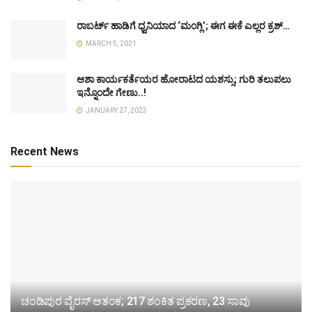
ರಾಬರ್ಟ್ ಹಾಡಿಗೆ ಧ್ವನಿಯಾದ ‘ಮಂಗ್ಲಿ’; ಈಗ ಈಕೆ ಎಲ್ಲರ ಕ್ರಶ್…
MARCH 5, 2021
ಆಶಾ ಕಾರ್ಯಕರ್ತೆಯರ ಹೋರಾಟದ ಯಶಸ್ಸು; ಗುರಿ ತಲುಪಲು
ಇನ್ನೊಂದೇ ಗೇಣು..!
JANUARY 27, 2023
Recent News
ಚಂಡಿಪುರ ವೈರಸ್ ಆತಂಕ; 217 ಶಂಕಿತ ಪ್ರಕರಣ, 23 ಸಾವು