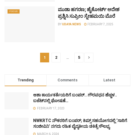
ಮುಡಾ ಹಗರಣ; ಹೈಕೋರ್ಟ್ ಆದೇಶ
FOCUS
ಪ್ರಶ್ನಿಸಿ ಸುಪ್ರೀಂ ಸ್ನೇಹಮಯಿ ಮೊರೆ
BY
UDAYA NEWS
FEBRUARY 7, 2025
1
2
…
5
Trending
Comments
Latest
ಆಶಾ ಕಾರ್ಯಕರ್ತೆಯರಿಗೆ ಬಂಪರ್.. ಗೌರವಧನ ಹೆಚ್ಚಳ..
ಬಜೆಟ್‌ನಲ್ಲಿ ಘೋಷಣೆ…
FEBRUARY 17, 2023
NWKRTC ನೌಕರರಿಗೆ ಬಂಪರ್; ಕಿಮ್ಸ್ ಸಹಯೋಗದಲ್ಲಿ ‘ಸಾರಿಗೆ
ಸಂಜೀವಿನಿ’ ನಗದು ರಹಿತ ವೈದ್ಯಕೀಯ ಚಿಕಿತ್ಸೆ ಸೌಲಭ್ಯ
MARCH 6, 2024