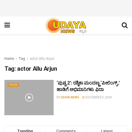
Home
Tag
actor Allu Arjun
Tag:
actor Allu Arjun
‘ಪುಷ್ಪ 2’: ರಶ್ಮಿಕಾ ಮಂದಣ್ಣ ‘ಪೀಲಿಂಗ್ಸ್..’
FOCUS
ಹಾಡಿಗೆ ಅಭಿಮಾನಿಗಳು ಫಿದಾ
BY
UDAYA NEWS
DECEMBER 2, 2024
Trending
Comments
Latest