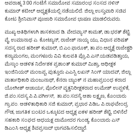
ಅಪರಾಹ್ನ 3:00 ಗಂಟೆಗೆ ಸಮಾರೋಪ ಸಮಾರಂಭ ಸಂಸದ ನಳಿನ್
ಕುಮಾರ್ ಕಟೀಲ್ ಅಧ್ಯಕ್ಷತೆಯಲ್ಲಿ ನಡೆಯಲಿದೆ. ಜಿಲ್ಲಾ ಉಸ್ತುವಾರಿ ಸಚಿವ
ಕೋಟ ಶ್ರೀನಿವಾಸ್ ಪೂಜಾರಿ ಸಮಾರೋಪ ಭಾಷಣ ಮಾಡಲಿರುವರು.
ಮುಖ್ಯ ಅತಿಥಿಗಳಾಗಿ ಶಾಸಕರಾದ ಡಿ. ವೇದವ್ಯಾಸ್ ಕಾಮತ್, ಡಾ.ಭರತ್ ಶೆಟ್ಟಿ
ವೈ, ಉಮಾನಾಥ ಎ. ಕೋಟ್ಯಾನ್, ರಾಜೇಶ್ ನಾಯ್ಕ ಯು, ವಿಧಾನ ಪರಿಷತ್
ಸದಸ್ಯ ರಾದ ಹರೀಶ್ ಕುಮಾರ್, ಬಿ.ಎಂ.ಫಾರೂಕ್, ತಾ.ಪಂ.ಅಧ್ಯಕ್ಷೆ ರಾಜೇಶ್ವರಿ
ಕನ್ಯಾಮಂಗಲ, ಮಂಗಳೂರು ವಿವಿ ಕುಲಪತಿ ಪ್ರೊ.ಪಿ.ಎಸ್.ಯಡಪಡಿತ್ತಾಯ,
ಮೆಸ್ಕಾಂ ಆಡಳಿತ ನಿರ್ದೇಶಕ ಪ್ರಶಾಂತ್ ಕುಮಾರ್ ಮಿಶ್ರಾ, ಅಧೀಕ್ಷಕ
ಇಂಜಿನಿಯರ್ ಮಂಜಪ್ಪ, ಪುತ್ತೂರು ಎಎಸ್ಪಿ ಲಖನ್ ಸಿಂಗ್ ಯಾದವ್, ಜಿಲ್ಲಾ
ವಾರ್ತಾಧಿಕಾರಿ ಮಂಜುನಾಥ್, ಕೆನರಾ ಬ್ಯಾಂಕ್ ನ ಮಹಾಪ್ರಬಂಧ ಕರಾದ
ಯೋಗೀಶ್ ಆಚಾರ್ಯ, ಪೊಲೀಸ್ ವೃತ್ತನಿರೀಕ್ಷಕರಾದ ಉಮೇಶ್ ಉಪ್ಪಳಿಕೆ,
ಜಿ.ಪಂ.ಸದಸ್ಯ ಪಿ.ಪಿ.ವರ್ಗೀಸ್, ತಾ.ಪಂ.ಸದಸ್ಯೆ ಆಶಾ ಲಕ್ಷ್ಮಣ, ಕೊಂಬಾರು
ಗ್ರಾ.ಪಂ. ಆಡಳಿತಾಧಿಕಾರಿ ಸಜಿ ಕುಮಾರ್, ಪ್ರಭಾರ ಪಿಡಿಒ ಪಿ.ರಾಘವೇಂದ್ರ
ಗೌಡ, ಜಾಗತಿಕ ಬಂಟರ ಒಕ್ಕೂಟದ ಅಧ್ಯಕ್ಷ ಐಕಳ ಹರೀಶ್ ಶೆಟ್ಟಿ, ಬಿಳಿನೆಲೆ
ಸಹಕಾರಿ ಸಂಘದ ಅಧಯಕ್ಷ ದಾಮೋದರ ಗುಂಡ್ಯ, ಕೊಂಬಾರು ಎಸ್
ಡಿಎಂಸಿ ಅಧ್ಯಕ್ಷ ಶಿವಪ್ರಸಾದ್ ಭಾಗವಹಿಸಲಿದ್ದಾರೆ.