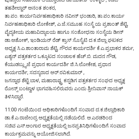
ತಹಶೀಲ್ದಾರ್ ಅನಂತ ಶಂಕರ,
ತಾ.ಪಂ. ಕಾರ್ಯನಿರ್ವಹಣಾಧಿಕಾರಿ ನವೀನ್ ಭಂಡಾರಿ, ತಾ.ಪಂ.ಕಾರ್ಯ
ನಿರ್ವಹಣಾಧಿಕಾರಿ ಲೋಕೇಶ್, ಎ.ಜೆ.ಸಮೂಹ ಸಂಸ್ಥೆ ಯ ಪ್ರಶಾಂತ್ ಶೆಟ್ಟಿ,
ವೈದ್ಯಕೀಯ ಮಹಾವಿದ್ಯಾಲಯ ಹಾಗೂ ಸಂಶೋಧನಾ ಸಂಸ್ಥೆಯ ಡೀನ್
ಡಾ.ಅಶೋಕ್, ಇಂಡಿಯನ್ ರೆಡ್ ಕ್ರಾಸ್ ಸೊಸೈಟಿ ದ.ಕ.ಜಿಲ್ಲಾ ಘಟಕದ
ಅಧ್ಯಕ್ಷ ಸಿ.ಎ.ಶಾಂತಾರಾಮ ಶೆಟ್ಟಿ, ಗೌರವ ಕಾರ್ಯದರ್ಶಿ ಕೆ.ಎ.ಪ್ರಭಾಕರ ಶರ್ಮ,
ಏಶ್ಯನ್ ಪತ್ರಕರ್ತರ ಒಕ್ಕೂಟದ ಸಂಚಾಲಕ ಹೆಚ್.ಬಿ. ಮದನ ಗೌಡ,
ಕೆಯುಡಬ್ಲ್ಯುಜೆ ಪ್ರಧಾನ ಕಾರ್ಯದರ್ಶಿ ಜಿ.ಸಿ.ಲೋಕೇಶ, ಪ್ರಧಾನ
ಕಾರ್ಯದರ್ಶಿ, ಸದಸ್ಯರಾದ ಆರ್.ರವಿಕುಮಾರ್ ,
ಜಗನ್ನಾಥ ಶೆಟ್ಟಿ ಬಾಳ, ಮಹಾರಾಷ್ಟ್ರ ಕನ್ನಡಿಗ ಪತ್ರಕರ್ತರ ಸಂಘದ ಅಧ್ಯಕ್ಷ
ರೋನ್ಸ್ ಬಂಟ್ವಾಳ ಭಾಗವಹಿಸಲಿರುವರು ಎಂದು ಶ್ರೀನಿವಾಸ್ ನಾಯಕ್
ತಿಳಿಸಿದ್ದಾರೆ.
11:00 ಗಂಟೆಯಿಂದ ಅಧಿಕಾರಿಗಳೊಂದಿಗೆ ಸಂವಾದ ದ.ಕ.ಜಿಲ್ಲಾಧಿಕಾರಿ
ಡಾ.ಕೆ.ಎ.ರಾಜೇಂದ್ರ ಅಧ್ಯಕ್ಷತೆಯಲ್ಲಿ ನಡೆಯಲಿದೆ. ಅ.ಎರಡರಿಂದ
ಸಚಿವ ಎಸ್.ಅಂಗಾರ ಅಧ್ಯಕ್ಷತೆಯಲ್ಲಿ ಜನಪ್ರತಿನಿಧಿಗಳೊಂದಿಗೆ ಸಂವಾದ
ಕಾರ್ಯಕ್ರಮವನ್ನು ಆಯೋಜಿಸಲಾಗಿದೆ.