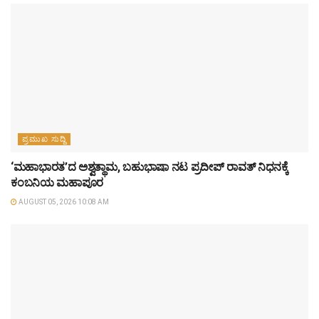
ಪ್ರಮುಖ ಸುದ್ದಿ
‘ಮಹಾಭಾರತ’ದ ಅಶ್ವತ್ಥಾಮ, ಬಹುಭಾಷಾ ನಟ ಪ್ರದೀಪ್ ರಾವತ್ ನಿಧನಕ್ಕೆ
ಕಂಬನಿಯ ಮಹಾಪೂರ
AUGUST 05, 2026 10:08 AM