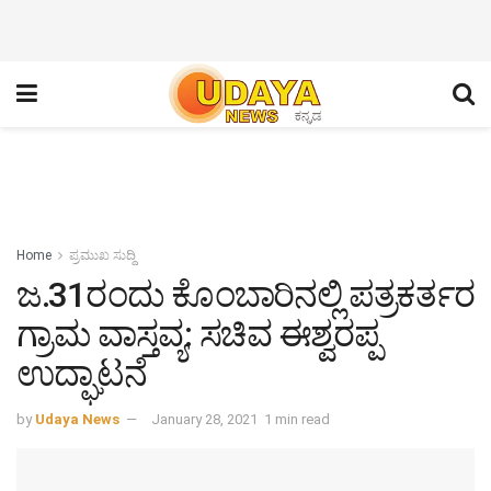
Home
ಪ್ರಮುಖ ಸುದ್ದಿ
ಜ.31ರಂದು ಕೊಂಬಾರಿನಲ್ಲಿ ಪತ್ರಕರ್ತರ
ಗ್ರಾಮ ವಾಸ್ತವ್ಯ: ಸಚಿವ ಈಶ್ವರಪ್ಪ
ಉದ್ಘಾಟನೆ
by
Udaya News
January 28, 2021
1 min read