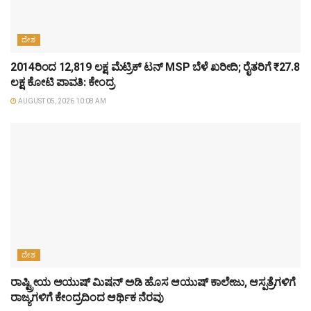
ದೇಶ
2014ರಿಂದ 12,819 ಲಕ್ಷ ಮೆಟ್ರಿಕ್ ಟನ್ MSP ಬೆಳೆ ಖರೀದಿ; ರೈತರಿಗೆ ₹27.8
ಲಕ್ಷ ಕೋಟಿ ಪಾವತಿ: ಕೇಂದ್ರ
AUGUST 05, 2026 10:08 AM
ದೇಶ
ರಾಷ್ಟ್ರೀಯ ಆಯುಷ್ ಮಿಷನ್ ಅಡಿ ಹೊಸ ಆಯುಷ್ ಕಾಲೇಜು, ಆಸ್ಪತ್ರೆಗಳಿಗೆ
ರಾಜ್ಯಗಳಿಗೆ ಕೇಂದ್ರದಿಂದ ಆರ್ಥಿಕ ನೆರವು