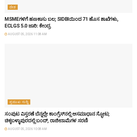
ದೇಶ
MSMEಗಳಿಗೆ ಹಣಕಾಸು ಬಲ; SIDBIಯಿಂದ 71 ಹೊಸ ಶಾಖೆಗಳು,
ECLGS 5.0 ಜಾರಿ: ಕೇಂದ್ರ
AUGUST 05, 2026 11:08 AM
ಪ್ರಮುಖ ಸುದ್ದಿ
ಸಂಪುಟ ವಿಸ್ತರಣೆ ಬೆನ್ನಲ್ಲೇ ಕಾಂಗ್ರೆಸ್‌ನಲ್ಲಿ ಅಸಮಾಧಾನ ಸ್ಫೋಟ;
ಚಿಕ್ಕಬಳ್ಳಾಪುರದಲ್ಲಿ ಬಂದ್, ರಾಜೀನಾಮೆಗಳ ಸರಣಿ
AUGUST 05, 2026 10:08 AM