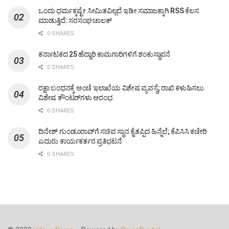
ಒಂದು ಧರ್ಮಕ್ಕಷ್ಟೇ ಸೀಮಿತವಿಲ್ಲದೆ ಇಡೀ ಸಮಾಜಕ್ಕಾಗಿ RSS ಕೆಲಸ
ಮಾಡುತ್ತಿದೆ: ಸರಸಂಘಚಾಲಕ್
0 SHARES
ಕರ್ನಾಟಕದ 25 ಹೆದ್ದಾರಿ ಕಾಮಗಾರಿಗಳಿಗೆ ಶಂಕುಸ್ಥಾಪನೆ
0 SHARES
ರಕ್ಷಾ ಬಂಧನಕ್ಕೆ ಅಂಚೆ ಇಲಾಖೆಯ ವಿಶೇಷ ವ್ಯವಸ್ಥೆ; ರಾಖಿ ಕಳುಹಿಸಲು
ವಿಶೇಷ ಕೌಂಟರ್‌ಗಳು ಆರಂಭ
0 SHARES
ದಿನೇಶ್ ಗುಂಡೂರಾವ್‌ಗೆ ಸಚಿವ ಸ್ಥಾನ ಕೈತಪ್ಪಿದ ಹಿನ್ನೆಲೆ; ಕೆಪಿಸಿಸಿ ಕಚೇರಿ
ಎದುರು ಕಾರ್ಯಕರ್ತರ ಪ್ರತಿಭಟನೆ
0 SHARES