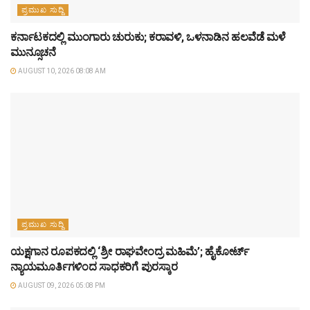
ಪ್ರಮುಖ ಸುದ್ದಿ
ಕರ್ನಾಟಕದಲ್ಲಿ ಮುಂಗಾರು ಚುರುಕು; ಕರಾವಳಿ, ಒಳನಾಡಿನ ಹಲವೆಡೆ ಮಳೆ
ಮುನ್ಸೂಚನೆ
AUGUST 10, 2026 08:08 AM
ಪ್ರಮುಖ ಸುದ್ದಿ
ಯಕ್ಷಗಾನ ರೂಪಕದಲ್ಲಿ ‘ಶ್ರೀ ರಾಘವೇಂದ್ರ ಮಹಿಮೆ’; ಹೈಕೋರ್ಟ್
ನ್ಯಾಯಮೂರ್ತಿಗಳಿಂದ ಸಾಧಕರಿಗೆ ಪುರಸ್ಕಾರ
AUGUST 09, 2026 05:08 PM