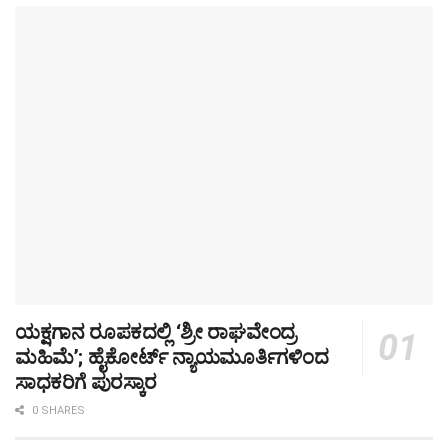
ಯಕ್ಷಗಾನ ರೂಪಕದಲ್ಲಿ ‘ಶ್ರೀ ರಾಘವೇಂದ್ರ
ಮಹಿಮೆ’; ಹೈಕೋರ್ಟ್ ನ್ಯಾಯಮೂರ್ತಿಗಳಿಂದ
ಸಾಧಕರಿಗೆ ಪುರಸ್ಕಾರ
0 SHARES