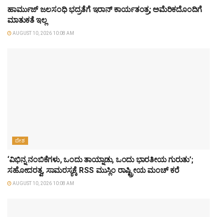
ಹಾರ್ಮುಜ್ ಜಲಸಂಧಿ ಭದ್ರತೆಗೆ ಇರಾನ್ ಕಾರ್ಯತಂತ್ರ; ಅಮೆರಿಕದೊಂದಿಗೆ
ಮಾತುಕತೆ ಇಲ್ಲ
AUGUST 10, 2026 10:08 AM
ದೇಶ
‘ವಿಭಿನ್ನ ನಂಬಿಕೆಗಳು, ಒಂದು ತಾಯ್ನಾಡು, ಒಂದು ಭಾರತೀಯ ಗುರುತು’;
ಸಹೋದರತ್ವ, ಸಾಮರಸ್ಯಕ್ಕೆ RSS ಮುಸ್ಲಿಂ ರಾಷ್ಟ್ರೀಯ ಮಂಚ್ ಕರೆ
AUGUST 10, 2026 10:08 AM