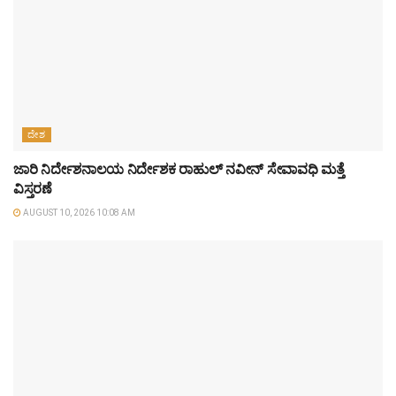
ದೇಶ
ಜಾರಿ ನಿರ್ದೇಶನಾಲಯ ನಿರ್ದೇಶಕ ರಾಹುಲ್ ನವೀನ್ ಸೇವಾವಧಿ ಮತ್ತೆ
ವಿಸ್ತರಣೆ
AUGUST 10, 2026 10:08 AM