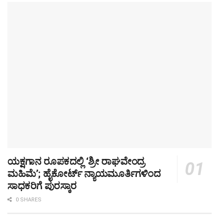
ಯಕ್ಷಗಾನ ರೂಪಕದಲ್ಲಿ ‘ಶ್ರೀ ರಾಘವೇಂದ್ರ
ಮಹಿಮೆ’; ಹೈಕೋರ್ಟ್ ನ್ಯಾಯಮೂರ್ತಿಗಳಿಂದ
ಸಾಧಕರಿಗೆ ಪುರಸ್ಕಾರ
0 SHARES