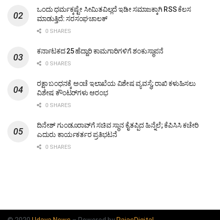
ಒಂದು ಧರ್ಮಕ್ಕಷ್ಟೇ ಸೀಮಿತವಿಲ್ಲದೆ ಇಡೀ ಸಮಾಜಕ್ಕಾಗಿ RSS ಕೆಲಸ
ಮಾಡುತ್ತಿದೆ: ಸರಸಂಘಚಾಲಕ್
0 SHARES
ಕರ್ನಾಟಕದ 25 ಹೆದ್ದಾರಿ ಕಾಮಗಾರಿಗಳಿಗೆ ಶಂಕುಸ್ಥಾಪನೆ
0 SHARES
ರಕ್ಷಾ ಬಂಧನಕ್ಕೆ ಅಂಚೆ ಇಲಾಖೆಯ ವಿಶೇಷ ವ್ಯವಸ್ಥೆ; ರಾಖಿ ಕಳುಹಿಸಲು
ವಿಶೇಷ ಕೌಂಟರ್‌ಗಳು ಆರಂಭ
0 SHARES
ದಿನೇಶ್ ಗುಂಡೂರಾವ್‌ಗೆ ಸಚಿವ ಸ್ಥಾನ ಕೈತಪ್ಪಿದ ಹಿನ್ನೆಲೆ; ಕೆಪಿಸಿಸಿ ಕಚೇರಿ
ಎದುರು ಕಾರ್ಯಕರ್ತರ ಪ್ರತಿಭಟನೆ
0 SHARES
© 2020
Udaya News
– Powered by
RajasDigital
.