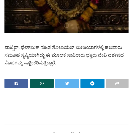
ವಾಟ್ಸಪ್, ಫೇಸ್‌ಬುಕ್ ಸಹಿತ ಸೋಷಿಯಲ್ ಮೀಡಿಯಾಗಳಲ್ಲಿ ಹಲವಾರು
ಸಮೂಹ ಸೃಷ್ಟಿಯಾಗಿದ್ದು ಈ ಮೂಲಕ ಸಾವಿರಾರು ಭಕ್ತರು ದೇವಿ ದರ್ಶನದ
ಸೊಬಗನ್ನು ಸಾಕ್ಷೀಕರಿಸುತ್ತಿದ್ದಾರೆ.