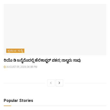
ಪ್ರಮುಖ ಸುದ್ದಿ
ರಿಯೊ ಡಿ ಜನೈರೊದಲ್ಲಿ ಹೆಲಿಕಾಪ್ಟರ್ ಪತನ; ನಾಲ್ವರು ಸಾವು
AUGUST 09, 2026 04:08 PM
Popular Stories