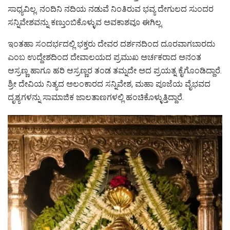
ಸಾಧ್ಯವಿಲ್ಲ. ನಂದಿನಿ ನದಿಯ ನಡುವೆ ನಿಂತಿರುವ ಭವ್ಯ ದೇಗುಲದ ಸುಂದರ
ಸನ್ನಿವೇಶವನ್ನು ಕಣ್ತುಂಬಿಕೊಳ್ಳುವ ಅವಕಾಶವೂ ಈಗಿಲ್ಲ.
ಇಂತಹಾ ಸಂದರ್ಭದಲ್ಲಿ ಭಕ್ತರು ದೇವರ ದರ್ಶನದಿಂದ ದೂರವಾಗಬಾರದು
ಎಂಬ ಉದ್ದೇಶದಿಂದ ದೇವಾಲಯದ ಪ್ರಮುಖ ಅರ್ಚಕರಾದ ಅನಂತ
ಆಸ್ರಣ್ಣ ಹಾಗೂ ಹರಿ ಆಸ್ರಣ್ಣರ ತಂಡ ತಮ್ನದೇ ಅದ ಪ್ರಯತ್ನ ಕೈಗೊಂಡಿದ್ದಾರೆ.
ಶ್ರೀ ದೇವಿಯ ನಿತ್ಯದ ಅಲಂಕಾರದ ಸನ್ನಿವೇಶ, ಮಹಾ ಪೂಜೆಯ ವೈಭವದ
ದೃಶ್ಯಗಳನ್ನು ಸಾಮಾಜಿಕ ಜಾಲತಾಣಗಳಲ್ಲಿ ಹಂಚಿಕೊಳ್ಳುತ್ತಿದ್ದಾರೆ.