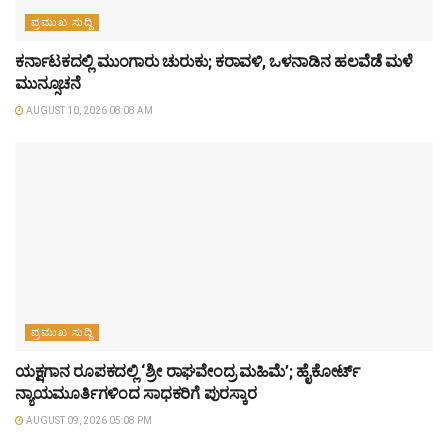
ಪ್ರಮುಖ ಸುದ್ದಿ
ಕರ್ನಾಟಕದಲ್ಲಿ ಮುಂಗಾರು ಚುರುಕು; ಕರಾವಳಿ, ಒಳನಾಡಿನ ಹಲವೆಡೆ ಮಳೆ
ಮುನ್ಸೂಚನೆ
AUGUST 10, 2026 08:08 AM
ಪ್ರಮುಖ ಸುದ್ದಿ
ಯಕ್ಷಗಾನ ರೂಪಕದಲ್ಲಿ ‘ಶ್ರೀ ರಾಘವೇಂದ್ರ ಮಹಿಮೆ’; ಹೈಕೋರ್ಟ್
ನ್ಯಾಯಮೂರ್ತಿಗಳಿಂದ ಸಾಧಕರಿಗೆ ಪುರಸ್ಕಾರ
AUGUST 09, 2026 05:08 PM