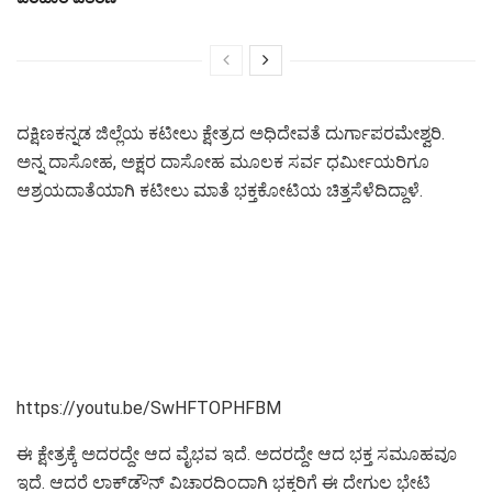
ದಕ್ಷಿಣಕನ್ನಡ ಜಿಲ್ಲೆಯ ಕಟೀಲು ಕ್ಷೇತ್ರದ ಅಧಿದೇವತೆ ದುರ್ಗಾಪರಮೇಶ್ವರಿ.
ಅನ್ನ ದಾಸೋಹ, ಅಕ್ಷರ ದಾಸೋಹ ಮೂಲಕ ಸರ್ವ ಧರ್ಮೀಯರಿಗೂ
ಆಶ್ರಯದಾತೆಯಾಗಿ ಕಟೀಲು ಮಾತೆ ಭಕ್ತಕೋಟಿಯ ಚಿತ್ತಸೆಳೆದಿದ್ದಾಳೆ.
https://youtu.be/SwHFTOPHFBM
ಈ ಕ್ಷೇತ್ರಕ್ಕೆ ಅದರದ್ದೇ ಆದ ವೈಭವ ಇದೆ. ಅದರದ್ದೇ ಆದ ಭಕ್ತ ಸಮೂಹವೂ
ಇದೆ. ಆದರೆ ಲಾಕ್‌ಡೌನ್ ವಿಚಾರದಿಂದಾಗಿ ಭಕ್ತರಿಗೆ ಈ ದೇಗುಲ ಭೇಟಿ