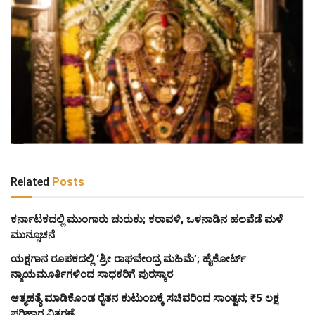
Related
Posts
ಕರ್ನಾಟಕದಲ್ಲಿ ಮುಂಗಾರು ಚುರುಕು; ಕರಾವಳಿ, ಒಳನಾಡಿನ ಹಲವೆಡೆ ಮಳೆ
ಮುನ್ಸೂಚನೆ
ಯಕ್ಷಗಾನ ರೂಪಕದಲ್ಲಿ ‘ಶ್ರೀ ರಾಘವೇಂದ್ರ ಮಹಿಮೆ’; ಹೈಕೋರ್ಟ್
ನ್ಯಾಯಮೂರ್ತಿಗಳಿಂದ ಸಾಧಕರಿಗೆ ಪುರಸ್ಕಾರ
ಆತ್ಮಹತ್ಯೆ ಮಾಡಿಕೊಂಡ ರೈತನ ಕುಟುಂಬಕ್ಕೆ ಸಚಿವರಿಂದ ಸಾಂತ್ವನ; ₹5 ಲಕ್ಷ
ಪರಿಹಾರ ವಿತರಣೆ