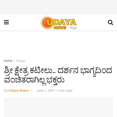
Home
Focus
ಶ್ರೀ ಕ್ಷೇತ್ರ ಕಟೀಲು.. ದರ್ಶನ ಭಾಗ್ಯದಿಂದ
ವಂಚಿತರಾಗಿಲ್ಲ ಭಕ್ತರು
by
Udaya News
June 1, 2021
1 min read