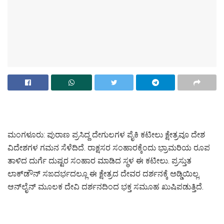
ಮಂಗಳೂರು: ಪುರಾಣ ಪ್ರಸಿದ್ದ ದೇಗುಲಗಳ ಪೈಕಿ ಕಟೀಲು ಕ್ಷೇತ್ರವೂ ದೇಶ
ವಿದೇಶಗಳ ಗಮನ ಸೆಳೆದಿದೆ. ರಾಕ್ಷಸರ ಸಂಹಾರಕ್ಕೆಂದು ಭ್ರಾಮರಿಯ ರೂಪ
ತಾಳಿದ ದುರ್ಗೆ ದುಷ್ಟರ ಸಂಹಾರ ‌ಮಾಡಿದ ಸ್ಥಳ ಈ ಕಟೀಲು. ಪ್ರಸ್ತುತ
ಲಾಕ್‌ಡೌನ್ ಸಙದರ್ಭದಲ್ಲೂ ಈ ಕ್ಷೇತ್ರದ ದೇವರ ದರ್ಶನಕ್ಕೆ ಅಡ್ಡಿಯಿಲ್ಲ.
ಆನ್‌ಲೈನ್ ಮೂಲಕ ದೇವಿ ದರ್ಶನದಿಂದ ಭಕ್ತ ಸಮೂಹ ಖುಷಿಪಡುತ್ತಿದೆ.