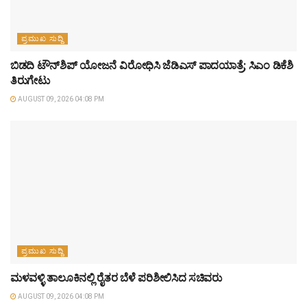
ಪ್ರಮುಖ ಸುದ್ದಿ
ಬಿಡದಿ ಟೌನ್‌ಶಿಪ್ ಯೋಜನೆ ವಿರೋಧಿಸಿ ಜೆಡಿಎಸ್ ಪಾದಯಾತ್ರೆ; ಸಿಎಂ ಡಿಕೆಶಿ
ತಿರುಗೇಟು
AUGUST 09, 2026 04:08 PM
ಪ್ರಮುಖ ಸುದ್ದಿ
ಮಳವಳ್ಳಿ ತಾಲೂಕಿನಲ್ಲಿ ರೈತರ ಬೆಳೆ ಪರಿಶೀಲಿಸಿದ ಸಚಿವರು
AUGUST 09, 2026 04:08 PM