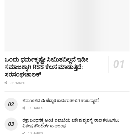
ಒಂದು ಧರ್ಮಕ್ಕಷ್ಟೇ ಸೀಮಿತವಿಲ್ಲದೆ ಇಡೀ
ಸಮಾಜಕ್ಕಾಗಿ RSS ಕೆಲಸ ಮಾಡುತ್ತಿದೆ:
ಸರಸಂಘಚಾಲಕ್
0 SHARES
ಕರ್ನಾಟಕದ 25 ಹೆದ್ದಾರಿ ಕಾಮಗಾರಿಗಳಿಗೆ ಶಂಕುಸ್ಥಾಪನೆ
0 SHARES
ರಕ್ಷಾ ಬಂಧನಕ್ಕೆ ಅಂಚೆ ಇಲಾಖೆಯ ವಿಶೇಷ ವ್ಯವಸ್ಥೆ; ರಾಖಿ ಕಳುಹಿಸಲು
ವಿಶೇಷ ಕೌಂಟರ್‌ಗಳು ಆರಂಭ
0 SHARES