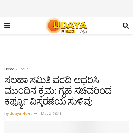
Home
Focus
ಸಲಹಾ ಸಮಿತಿ ವರದಿ ಆಧರಿಸಿ
ಮುಂದಿನ ಕ್ರಮ: ಗೃಹ ಸಚಿವರಿಂದ
ಕರ್ಫ್ಯೂ ವಿಸ್ತರಣೆಯ ಸುಳಿವು
by
Udaya News
May 3, 2021