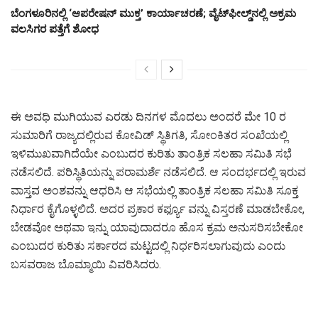
ಬೆಂಗಳೂರಿನಲ್ಲಿ ‘ಆಪರೇಷನ್ ಮುಕ್ತ’ ಕಾರ್ಯಾಚರಣೆ; ವೈಟ್‌ಫೀಲ್ಡ್‌ನಲ್ಲಿ ಅಕ್ರಮ
ವಲಸಿಗರ ಪತ್ತೆಗೆ ಶೋಧ
ಈ ಅವಧಿ ಮುಗಿಯುವ ಎರಡು ದಿನಗಳ ಮೊದಲು ಅಂದರೆ ಮೇ 10 ರ
ಸುಮಾರಿಗೆ ರಾಜ್ಯದಲ್ಲಿರುವ ಕೋವಿಡ್ ಸ್ಥಿತಿಗತಿ, ಸೋಂಕಿತರ ಸಂಖೆಯಲ್ಲಿ
ಇಳಿಮುಖವಾಗಿದೆಯೇ ಎಂಬುದರ ಕುರಿತು ತಾಂತ್ರಿಕ ಸಲಹಾ ಸಮಿತಿ ಸಭೆ
ನಡೆಸಲಿದೆ. ಪರಿಸ್ಥಿತಿಯನ್ನು ಪರಾಮರ್ಶೆ ನಡೆಸಲಿದೆ. ಆ ಸಂದರ್ಭದಲ್ಲಿ ಇರುವ
ವಾಸ್ತವ ಅಂಶವನ್ನು ಆಧರಿಸಿ ಆ ಸಭೆಯಲ್ಲಿ ತಾಂತ್ರಿಕ ಸಲಹಾ ಸಮಿತಿ ಸೂಕ್ತ
ನಿರ್ಧಾರ ಕೈಗೊಳ್ಳಲಿದೆ‌. ಅದರ ಪ್ರಕಾರ ಕರ್ಫ್ಯೂ ವನ್ನು ವಿಸ್ತರಣೆ ಮಾಡಬೇಕೋ,
ಬೇಡವೋ ಅಥವಾ ಇನ್ನು ಯಾವುದಾದರೂ ಹೊಸ ಕ್ರಮ ಅನುಸರಿಸಬೇಕೋ
ಎಂಬುದರ ಕುರಿತು ಸರ್ಕಾರದ ಮಟ್ಟದಲ್ಲಿ ನಿರ್ಧರಿಸಲಾಗುವುದು ಎಂದು
ಬಸವರಾಜ ಬೊಮ್ಮಾಯಿ ವಿವರಿಸಿದರು.