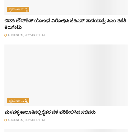
ಪ್ರಮುಖ ಸುದ್ದಿ
ಬಿಡದಿ ಟೌನ್‌ಶಿಪ್ ಯೋಜನೆ ವಿರೋಧಿಸಿ ಜೆಡಿಎಸ್ ಪಾದಯಾತ್ರೆ; ಸಿಎಂ ಡಿಕೆಶಿ
ತಿರುಗೇಟು
AUGUST 09, 2026 04:08 PM
ಪ್ರಮುಖ ಸುದ್ದಿ
ಮಳವಳ್ಳಿ ತಾಲೂಕಿನಲ್ಲಿ ರೈತರ ಬೆಳೆ ಪರಿಶೀಲಿಸಿದ ಸಚಿವರು
AUGUST 09, 2026 04:08 PM