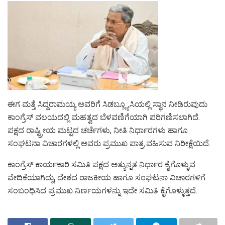
ಈಗ ಮತ್ತೆ ಸಿದ್ದರಾಮಯ್ಯ ಅವರಿಗೆ ಸಿಡಬ್ಲ್ಯೂಸಿಯಲ್ಲಿ ಸ್ಥಾನ ನೀಡಿರುವುದು
ಕಾಂಗ್ರೆಸ್ ವಲಯದಲ್ಲಿ ಮಹತ್ವದ ಬೆಳವಣಿಗೆಯಾಗಿ ಪರಿಗಣಿಸಲಾಗಿದೆ.
ಪಕ್ಷದ ರಾಷ್ಟ್ರೀಯ ಮಟ್ಟದ ಚರ್ಚೆಗಳು, ನೀತಿ ನಿರ್ಧಾರಗಳು ಹಾಗೂ
ಸಂಘಟನಾ ವಿಚಾರಗಳಲ್ಲಿ ಅವರು ಪ್ರಮುಖ ಪಾತ್ರ ವಹಿಸುವ ನಿರೀಕ್ಷೆಯಿದೆ.
ಕಾಂಗ್ರೆಸ್ ಕಾರ್ಯಕಾರಿ ಸಮಿತಿ ಪಕ್ಷದ ಅತ್ಯುನ್ನತ ನಿರ್ಧಾರ ಕೈಗೊಳ್ಳುವ
ವೇದಿಕೆಯಾಗಿದ್ದು, ದೇಶದ ರಾಜಕೀಯ ಹಾಗೂ ಸಂಘಟನಾ ವಿಚಾರಗಳಿಗೆ
ಸಂಬಂಧಿಸಿದ ಪ್ರಮುಖ ನಿರ್ಣಯಗಳನ್ನು ಇದೇ ಸಮಿತಿ ಕೈಗೊಳ್ಳುತ್ತದೆ.