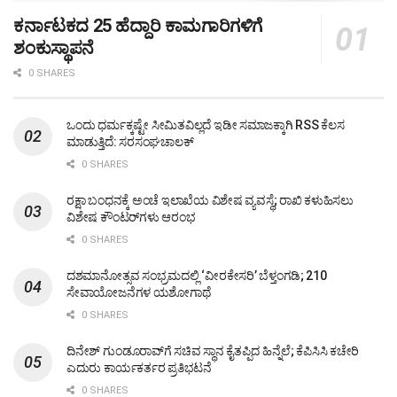
ಕರ್ನಾಟಕದ 25 ಹೆದ್ದಾರಿ ಕಾಮಗಾರಿಗಳಿಗೆ
ಶಂಕುಸ್ಥಾಪನೆ
0 SHARES
ಒಂದು ಧರ್ಮಕ್ಕಷ್ಟೇ ಸೀಮಿತವಿಲ್ಲದೆ ಇಡೀ ಸಮಾಜಕ್ಕಾಗಿ RSS ಕೆಲಸ
ಮಾಡುತ್ತಿದೆ: ಸರಸಂಘಚಾಲಕ್
0 SHARES
ರಕ್ಷಾ ಬಂಧನಕ್ಕೆ ಅಂಚೆ ಇಲಾಖೆಯ ವಿಶೇಷ ವ್ಯವಸ್ಥೆ; ರಾಖಿ ಕಳುಹಿಸಲು
ವಿಶೇಷ ಕೌಂಟರ್‌ಗಳು ಆರಂಭ
0 SHARES
ದಶಮಾನೋತ್ಸವ ಸಂಭ್ರಮದಲ್ಲಿ ‘ವೀರಕೇಸರಿ’ ಬೆಳ್ತಂಗಡಿ; 210
ಸೇವಾಯೋಜನೆಗಳ ಯಶೋಗಾಥೆ
0 SHARES
ದಿನೇಶ್ ಗುಂಡೂರಾವ್‌ಗೆ ಸಚಿವ ಸ್ಥಾನ ಕೈತಪ್ಪಿದ ಹಿನ್ನೆಲೆ; ಕೆಪಿಸಿಸಿ ಕಚೇರಿ
ಎದುರು ಕಾರ್ಯಕರ್ತರ ಪ್ರತಿಭಟನೆ
0 SHARES