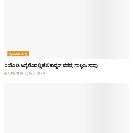
ಪ್ರಮುಖ ಸುದ್ದಿ
ರಿಯೊ ಡಿ ಜನೈರೊದಲ್ಲಿ ಹೆಲಿಕಾಪ್ಟರ್ ಪತನ; ನಾಲ್ವರು ಸಾವು
AUGUST 09, 2026 04:08 PM