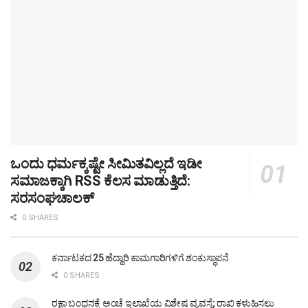
ಒಂದು ಧರ್ಮಕ್ಕಷ್ಟೇ ಸೀಮಿತವಿಲ್ಲದೆ ಇಡೀ
ಸಮಾಜಕ್ಕಾಗಿ RSS ಕೆಲಸ ಮಾಡುತ್ತಿದೆ:
ಸರಸಂಘಚಾಲಕ್
0 SHARES
ಕರ್ನಾಟಕದ 25 ಹೆದ್ದಾರಿ ಕಾಮಗಾರಿಗಳಿಗೆ ಶಂಕುಸ್ಥಾಪನೆ
0 SHARES
ರಕ್ಷಾ ಬಂಧನಕ್ಕೆ ಅಂಚೆ ಇಲಾಖೆಯ ವಿಶೇಷ ವ್ಯವಸ್ಥೆ; ರಾಖಿ ಕಳುಹಿಸಲು