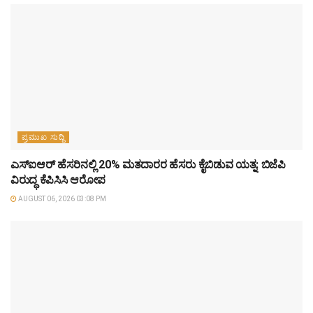
ಪ್ರಮುಖ ಸುದ್ದಿ
ಎಸ್‌ಐಆರ್‌ ಹೆಸರಿನಲ್ಲಿ 20% ಮತದಾರರ ಹೆಸರು ಕೈಬಿಡುವ ಯತ್ನ: ಬಿಜೆಪಿ
ವಿರುದ್ಧ ಕೆಪಿಸಿಸಿ ಆರೋಪ
AUGUST 06, 2026 03:08 PM