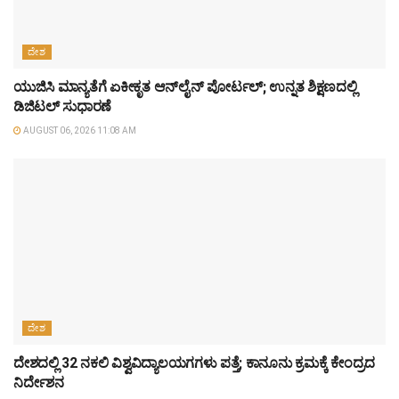
ದೇಶ
ಯುಜಿಸಿ ಮಾನ್ಯತೆಗೆ ಏಕೀಕೃತ ಆನ್‌ಲೈನ್ ಪೋರ್ಟಲ್; ಉನ್ನತ ಶಿಕ್ಷಣದಲ್ಲಿ
ಡಿಜಿಟಲ್ ಸುಧಾರಣೆ
AUGUST 06, 2026 11:08 AM
ದೇಶ
ದೇಶದಲ್ಲಿ 32 ನಕಲಿ ವಿಶ್ವವಿದ್ಯಾಲಯಗಗಳು ಪತ್ತೆ; ಕಾನೂನು ಕ್ರಮಕ್ಕೆ ಕೇಂದ್ರದ
ನಿರ್ದೇಶನ