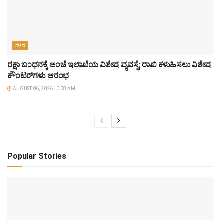
ದೇಶ
ರಕ್ಷಾ ಬಂಧನಕ್ಕೆ ಅಂಚೆ ಇಲಾಖೆಯ ವಿಶೇಷ ವ್ಯವಸ್ಥೆ; ರಾಖಿ ಕಳುಹಿಸಲು ವಿಶೇಷ
ಕೌಂಟರ್‌ಗಳು ಆರಂಭ
AUGUST 06, 2026 10:08 AM
Popular Stories