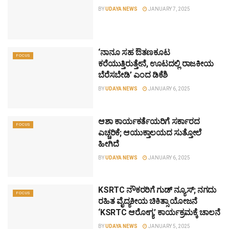
BY
UDAYA NEWS
JANUARY 7, 2025
‘ನಾನೂ ಸಹ ಔತಣಕೂಟ
FOCUS
ಕರೆಯುತ್ತಿರುತ್ತೇನೆ, ಊಟದಲ್ಲಿ ರಾಜಕೀಯ
ಬೆರೆಸಬೇಡಿ’ ಎಂದ ಡಿಕೆಶಿ
BY
UDAYA NEWS
JANUARY 6, 2025
ಆಶಾ ಕಾರ್ಯಕರ್ತೆಯರಿಗೆ ಸರ್ಕಾರದ
FOCUS
ಎಚ್ಚರಿಕೆ; ಆಯುಕ್ತಾಲಯದ ಸುತ್ತೋಲೆ
ಹೀಗಿದೆ
BY
UDAYA NEWS
JANUARY 6, 2025
KSRTC ನೌಕರರಿಗೆ ಗುಡ್ ನ್ಯೂಸ್; ನಗದು
FOCUS
ರಹಿತ ವೈದ್ಯಕೀಯ ಚಿಕಿತ್ಸಾ ಯೋಜನೆ
‘KSRTC ಆರೋಗ್ಯ’ ಕಾರ್ಯಕ್ರಮಕ್ಕೆ ಚಾಲನೆ
BY
UDAYA NEWS
JANUARY 5, 2025