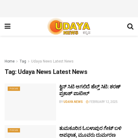
Home
Tag
Udaya News Latest News
Tag:
Udaya News Latest News
ಕ್ವಿನ್ ಸಿಟಿ ಆಗಲಿದೆ ಹೆಲ್ತ್ ಸಿಟಿ: ಶರಣ್
FOCUS
ಪ್ರಕಾಶ್ ಪಾಟೀಲ್
BY
UDAYA NEWS
FEBRUARY 12, 2025
ತುಮಕೂರಿನ ಓಬಳಾಪುರ ಗೇಟ್ ಬಳಿ
FOCUS
ಅಪಘಾತ, ಮೂವರು ದುರ್ಮರಣ