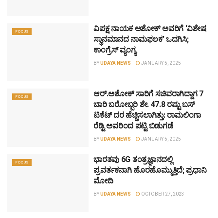
ವಿಪಕ್ಷ ನಾಯಕ ಅಶೋಕ್ ಅವರಿಗೆ ‘ವಿಶೇಷ
FOCUS
ಸ್ಥಾನಮಾನದ ನಾಮಫಲಕ’ ಒದಗಿಸಿ;
ಕಾಂಗ್ರೆಸ್ ವ್ಯಂಗ್ಯ
BY
UDAYA NEWS
JANUARY 5, 2025
ಆರ್.ಅಶೋಕ್ ಸಾರಿಗೆ ಸಚಿವರಾಗಿದ್ದಾಗ 7
FOCUS
ಬಾರಿ ಬರೋಬ್ಬರಿ ಶೇ. 47.8 ರಷ್ಟು ಬಸ್
ಟಿಕೆಟ್ ದರ ಹೆಚ್ಚಿಸಲಾಗಿತ್ತು: ರಾಮಲಿಂಗಾ
ರೆಡ್ಟಿ ಅವರಿಂದ ಪಟ್ಟಿ ಬಿಡುಗಡೆ
BY
UDAYA NEWS
JANUARY 5, 2025
ಭಾರತವು 6G ತಂತ್ರಜ್ಞಾನದಲ್ಲಿ
FOCUS
ಪ್ರವರ್ತಕನಾಗಿ ಹೊರಹೊಮ್ಮುತ್ತಿದೆ; ಪ್ರಧಾನಿ
ಮೋದಿ
BY
UDAYA NEWS
OCTOBER 27, 2023