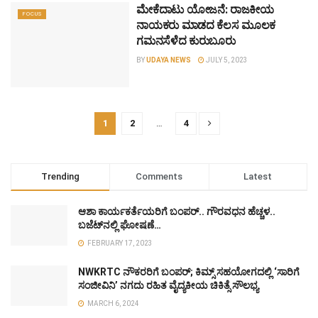
ಮೇಕೆದಾಟು ಯೋಜನೆ: ರಾಜಕೀಯ
FOCUS
ನಾಯಕರು ಮಾಡದ ಕೆಲಸ ಮೂಲಕ
ಗಮನಸೆಳೆದ ಕುರುಬೂರು
BY
UDAYA NEWS
JULY 5, 2023
1
2
…
4
Trending
Comments
Latest
ಆಶಾ ಕಾರ್ಯಕರ್ತೆಯರಿಗೆ ಬಂಪರ್.. ಗೌರವಧನ ಹೆಚ್ಚಳ..
ಬಜೆಟ್‌ನಲ್ಲಿ ಘೋಷಣೆ…
FEBRUARY 17, 2023
NWKRTC ನೌಕರರಿಗೆ ಬಂಪರ್; ಕಿಮ್ಸ್ ಸಹಯೋಗದಲ್ಲಿ ‘ಸಾರಿಗೆ
ಸಂಜೀವಿನಿ’ ನಗದು ರಹಿತ ವೈದ್ಯಕೀಯ ಚಿಕಿತ್ಸೆ ಸೌಲಭ್ಯ
MARCH 6, 2024