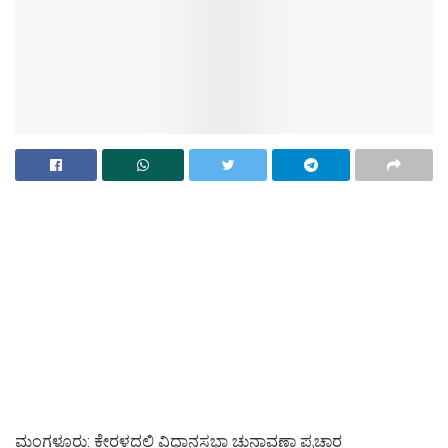
ಮಂಗಳೂರು: ಕೇರಳದಲ್ಲಿ ವಿಧಾನಸಭಾ ಚುನಾವಣಾ ಪ್ರಚಾರ