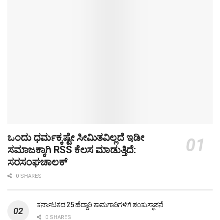
ಒಂದು ಧರ್ಮಕ್ಕಷ್ಟೇ ಸೀಮಿತವಿಲ್ಲದೆ ಇಡೀ
ಸಮಾಜಕ್ಕಾಗಿ RSS ಕೆಲಸ ಮಾಡುತ್ತಿದೆ:
ಸರಸಂಘಚಾಲಕ್
0 SHARES
ಕರ್ನಾಟಕದ 25 ಹೆದ್ದಾರಿ ಕಾಮಗಾರಿಗಳಿಗೆ ಶಂಕುಸ್ಥಾಪನೆ
0 SHARES