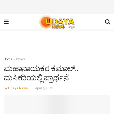
Home
Others
ಮಹಾನಾಯಕರ ಕಮಾಲ್..
ಮಸೀದಿಯಲ್ಲಿ ಪ್ರಾರ್ಥನೆ
by
Udaya News
April 4, 2021