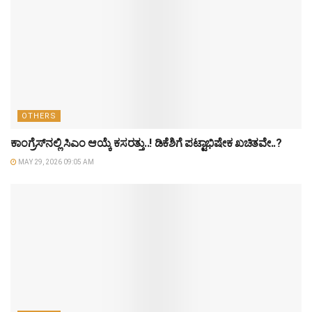
OTHERS
ಕಾಂಗ್ರೆಸ್‌ನಲ್ಲಿ ಸಿಎಂ ಆಯ್ಕೆ ಕಸರತ್ತು..! ಡಿಕೆಶಿಗೆ ಪಟ್ಟಾಭಿಷೇಕ ಖಚಿತವೇ..?
MAY 29, 2026 09:05 AM