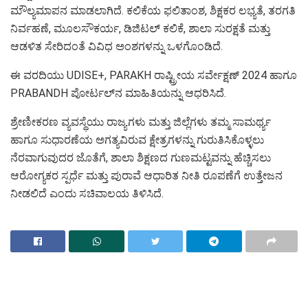
ಮೌಲ್ಯಮಾಪನ ಮಾಡಲಾಗಿದೆ. ಕಲಿಕೆಯ ಫಲಿತಾಂಶ, ಶಿಕ್ಷಕರ ಲಭ್ಯತೆ, ತರಗತಿ
ನಿರ್ವಹಣೆ, ಮೂಲಸೌಕರ್ಯ, ಡಿಜಿಟಲ್ ಕಲಿಕೆ, ಶಾಲಾ ಸುರಕ್ಷತೆ ಮತ್ತು
ಆಡಳಿತ ಸೇರಿದಂತೆ ವಿವಿಧ ಅಂಶಗಳನ್ನು ಒಳಗೊಂಡಿದೆ.
ಈ ವರದಿಯು UDISE+, PARAKH ರಾಷ್ಟ್ರೀಯ ಸರ್ವೇಕ್ಷಣ್ 2024 ಹಾಗೂ
PRABANDH ಪೋರ್ಟಲ್‌ನ ಮಾಹಿತಿಯನ್ನು ಆಧರಿಸಿದೆ.
ಶ್ರೇಣೀಕರಣ ವ್ಯವಸ್ಥೆಯು ರಾಜ್ಯಗಳು ಮತ್ತು ಜಿಲ್ಲೆಗಳು ತಮ್ಮ ಸಾಮರ್ಥ್ಯ
ಹಾಗೂ ಸುಧಾರಣೆಯ ಅಗತ್ಯವಿರುವ ಕ್ಷೇತ್ರಗಳನ್ನು ಗುರುತಿಸಿಕೊಳ್ಳಲು
ನೆರವಾಗುವುದರ ಜೊತೆಗೆ, ಶಾಲಾ ಶಿಕ್ಷಣದ ಗುಣಮಟ್ಟವನ್ನು ಹೆಚ್ಚಿಸಲು
ಆರೋಗ್ಯಕರ ಸ್ಪರ್ಧೆ ಮತ್ತು ಪುರಾವೆ ಆಧಾರಿತ ನೀತಿ ರೂಪಣೆಗೆ ಉತ್ತೇಜನ
ನೀಡಲಿದೆ ಎಂದು ಸಚಿವಾಲಯ ತಿಳಿಸಿದೆ.