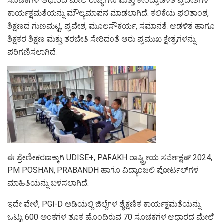
ಸೂಚಕಗಳ ಆಧಾರದ ಮೇಲೆ ರಾಜ್ಯಗಳು ಮತ್ತು ಕೇಂದ್ರಾಡಳಿತ ಪ್ರದೇಶಗಳ
ಕಾರ್ಯಕ್ಷಮತೆಯನ್ನು ಮೌಲ್ಯಮಾಪನ ಮಾಡಲಾಗಿದೆ. ಕಲಿಕೆಯ ಫಲಿತಾಂಶ,
ಶಿಕ್ಷಣದ ಗುಣಮಟ್ಟ, ಪ್ರವೇಶ, ಮೂಲಸೌಕರ್ಯ, ಸಮಾನತೆ, ಆಡಳಿತ ಹಾಗೂ
ಶಿಕ್ಷಕರ ಶಿಕ್ಷಣ ಮತ್ತು ತರಬೇತಿ ಸೇರಿದಂತೆ ಆರು ಪ್ರಮುಖ ಕ್ಷೇತ್ರಗಳನ್ನು
ಪರಿಗಣಿಸಲಾಗಿದೆ.
ಈ ಶ್ರೇಣೀಕರಣಕ್ಕಾಗಿ UDISE+, PARAKH ರಾಷ್ಟ್ರೀಯ ಸರ್ವೇಕ್ಷಣ್ 2024,
PM POSHAN, PRABANDH ಹಾಗೂ ವಿದ್ಯಾಂಜಲಿ ಪೋರ್ಟಲ್‌ಗಳ
ಮಾಹಿತಿಯನ್ನು ಬಳಸಲಾಗಿದೆ.
ಇದೇ ವೇಳೆ, PGI-D ಅಡಿಯಲ್ಲಿ ಜಿಲ್ಲೆಗಳ ಶೈಕ್ಷಣಿಕ ಕಾರ್ಯಕ್ಷಮತೆಯನ್ನು
ಒಟ್ಟು 600 ಅಂಕಗಳ ತೂಕ ಹೊಂದಿರುವ 70 ಸೂಚಕಗಳ ಆಧಾರದ ಮೇಲೆ