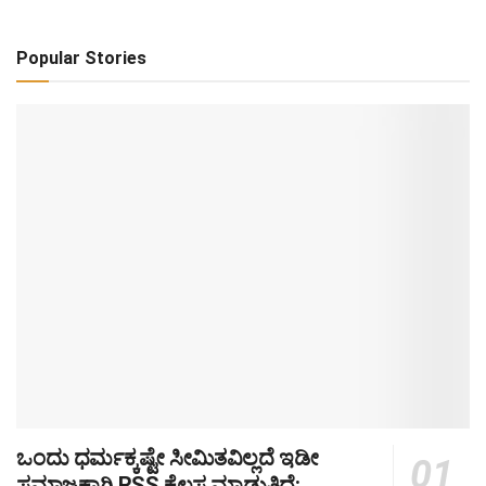
Popular Stories
ಒಂದು ಧರ್ಮಕ್ಕಷ್ಟೇ ಸೀಮಿತವಿಲ್ಲದೆ ಇಡೀ
ಸಮಾಜಕ್ಕಾಗಿ RSS ಕೆಲಸ ಮಾಡುತ್ತಿದೆ: