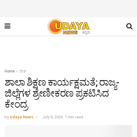
Home
ದೇಶ
ಶಾಲಾ ಶಿಕ್ಷಣ ಕಾರ್ಯಕ್ಷಮತೆ; ರಾಜ್ಯ-
ಜಿಲ್ಲೆಗಳ ಶ್ರೇಣೀಕರಣ ಪ್ರಕಟಿಸಿದ
ಕೇಂದ್ರ
by
Udaya News
July 8, 2026
1 min read