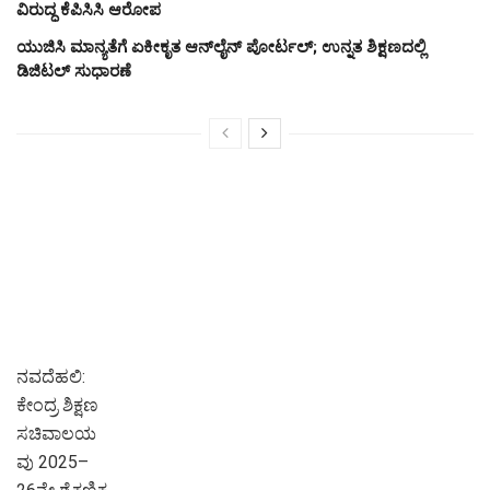
ವಿರುದ್ಧ ಕೆಪಿಸಿಸಿ ಆರೋಪ
ಯುಜಿಸಿ ಮಾನ್ಯತೆಗೆ ಏಕೀಕೃತ ಆನ್‌ಲೈನ್ ಪೋರ್ಟಲ್; ಉನ್ನತ ಶಿಕ್ಷಣದಲ್ಲಿ
ಡಿಜಿಟಲ್ ಸುಧಾರಣೆ
ನವದೆಹಲಿ:
ಕೇಂದ್ರ ಶಿಕ್ಷಣ
ಸಚಿವಾಲಯ
ವು 2025–