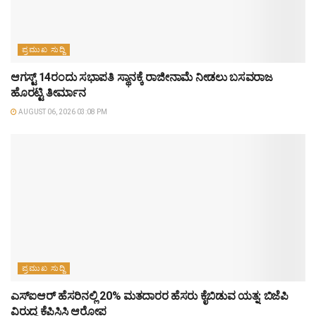
ಪ್ರಮುಖ ಸುದ್ದಿ
ಆಗಸ್ಟ್‌ 14ರಂದು ಸಭಾಪತಿ ಸ್ಥಾನಕ್ಕೆ ರಾಜೀನಾಮೆ ನೀಡಲು ಬಸವರಾಜ
ಹೊರಟ್ಟಿ ತೀರ್ಮಾನ
AUGUST 06, 2026 03:08 PM
ಪ್ರಮುಖ ಸುದ್ದಿ
ಎಸ್‌ಐಆರ್‌ ಹೆಸರಿನಲ್ಲಿ 20% ಮತದಾರರ ಹೆಸರು ಕೈಬಿಡುವ ಯತ್ನ: ಬಿಜೆಪಿ
ವಿರುದ್ಧ ಕೆಪಿಸಿಸಿ ಆರೋಪ