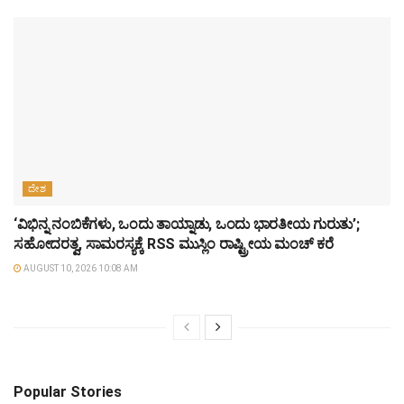
ದೇಶ
‘ವಿಭಿನ್ನ ನಂಬಿಕೆಗಳು, ಒಂದು ತಾಯ್ನಾಡು, ಒಂದು ಭಾರತೀಯ ಗುರುತು’;
ಸಹೋದರತ್ವ, ಸಾಮರಸ್ಯಕ್ಕೆ RSS ಮುಸ್ಲಿಂ ರಾಷ್ಟ್ರೀಯ ಮಂಚ್ ಕರೆ
AUGUST 10, 2026 10:08 AM
Popular Stories