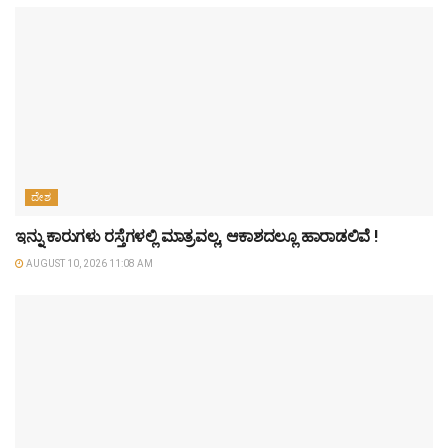
ದೇಶ
ಇನ್ನು ಕಾರುಗಳು ರಸ್ತೆಗಳಲ್ಲಿ ಮಾತ್ರವಲ್ಲ, ಆಕಾಶದಲ್ಲೂ ಹಾರಾಡಲಿವೆ !
AUGUST 10, 2026 11:08 AM