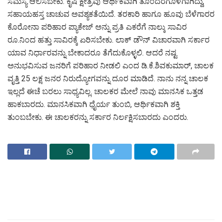
ಸಮಸ್ಯೆ ಆಲಿಸಬೇಕು. ಕೃಷಿ ಕ್ಷೇತ್ರವು ಆರ್ಥಿಕವಾಗಿ ತೊಂದರೆಗೊಳಗಾಗಿದ್ದು,
ಸಹಾಯಹಸ್ತ ಚಾಚುವ ಅವಶ್ಯಕತೆಯಿದೆ. ತರಕಾರಿ ಹಾಗೂ ಹೂವು ಬೆಳೆಗಾರರ
ಕೊರೋನಾ ಪರಿಹಾರ ಪ್ಯಾಕೇಜ್ ಅನ್ನು ಪ್ರತಿ ಎಕರೆಗೆ ನಾಲ್ಕು ಸಾವಿರ
ರೂ.ನಿಂದ ಹತ್ತು ಸಾವಿರಕ್ಕೆ ಏರಿಸಬೇಕು. ಲಾಕ್ ಡೌನ್ ವಿಚಾರವಾಗಿ ಸರ್ಕಾರ
ಯಾವ ನಿರ್ಧಾರವನ್ನು ಬೇಕಾದರೂ ತೆಗೆದುಕೊಳ್ಳಲಿ. ಆದರೆ ನಷ್ಟ
ಅನುಭವಿಸುವ ಜನರಿಗೆ ಪರಿಹಾರ ನೀಡಲಿ ಎಂದ ಡಿ.ಕೆ.ಶಿವಕುಮಾರ್, ಚಾಲಕ
ವೃತ್ತಿ 25 ಲಕ್ಷ ಜನರ ನಿರುದ್ಯೋಗವನ್ನು ದೂರ ಮಾಡಿದೆ. ನಾನು ನನ್ನ ಚಾಲಕ
ಇಲ್ಲದೆ ಈಚೆ ಬರಲು ಸಾಧ್ಯವಿಲ್ಲ. ಚಾಲಕರ ಮೇಲೆ ನಾವು ಮಾನಸಿಕ ಒತ್ತಡ
ಹಾಕಬಾರದು. ಮಾನಸಿಕವಾಗಿ ಧೈರ್ಯ ತುಂಬಿ, ಆರ್ಥಿಕವಾಗಿ ಶಕ್ತಿ
ತುಂಬಬೇಕು. ಈ ಚಾಲಕರನ್ನು ಸರ್ಕಾರ ನಿರ್ಲಕ್ಷಿಸಬಾರದು ಎಂದರು.