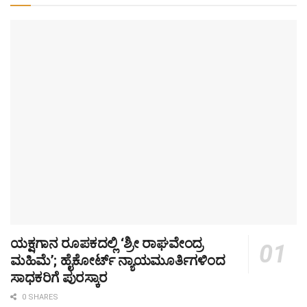
ಯಕ್ಷಗಾನ ರೂಪಕದಲ್ಲಿ ‘ಶ್ರೀ ರಾಘವೇಂದ್ರ
ಮಹಿಮೆ’; ಹೈಕೋರ್ಟ್ ನ್ಯಾಯಮೂರ್ತಿಗಳಿಂದ
ಸಾಧಕರಿಗೆ ಪುರಸ್ಕಾರ
0 SHARES