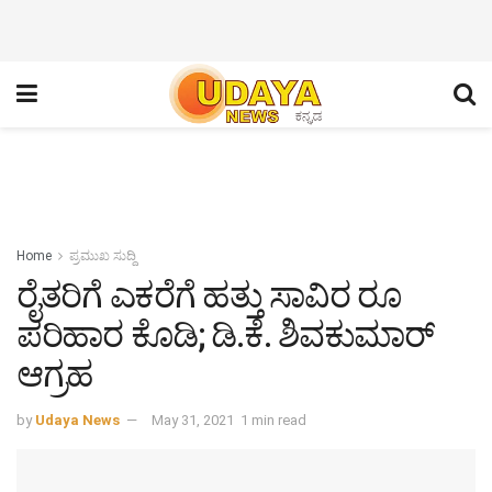
Home
ಪ್ರಮುಖ ಸುದ್ದಿ
ರೈತರಿಗೆ ಎಕರೆಗೆ ಹತ್ತು ಸಾವಿರ ರೂ
ಪರಿಹಾರ ಕೊಡಿ; ಡಿ.ಕೆ. ಶಿವಕುಮಾರ್
ಆಗ್ರಹ
by
Udaya News
May 31, 2021
1 min read