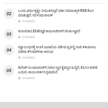
ಒಂದು ಧರ್ಮಕ್ಕಷ್ಟೇ ಸೀಮಿತವಿಲ್ಲದೆ ಇಡೀ ಸಮಾಜಕ್ಕಾಗಿ RSS ಕೆಲಸ
ಮಾಡುತ್ತಿದೆ: ಸರಸಂಘಚಾಲಕ್
0 SHARES
ಕರ್ನಾಟಕದ 25 ಹೆದ್ದಾರಿ ಕಾಮಗಾರಿಗಳಿಗೆ ಶಂಕುಸ್ಥಾಪನೆ
0 SHARES
ರಕ್ಷಾ ಬಂಧನಕ್ಕೆ ಅಂಚೆ ಇಲಾಖೆಯ ವಿಶೇಷ ವ್ಯವಸ್ಥೆ; ರಾಖಿ ಕಳುಹಿಸಲು
ವಿಶೇಷ ಕೌಂಟರ್‌ಗಳು ಆರಂಭ
0 SHARES
ದಿನೇಶ್ ಗುಂಡೂರಾವ್‌ಗೆ ಸಚಿವ ಸ್ಥಾನ ಕೈತಪ್ಪಿದ ಹಿನ್ನೆಲೆ; ಕೆಪಿಸಿಸಿ ಕಚೇರಿ
ಎದುರು ಕಾರ್ಯಕರ್ತರ ಪ್ರತಿಭಟನೆ
0 SHARES