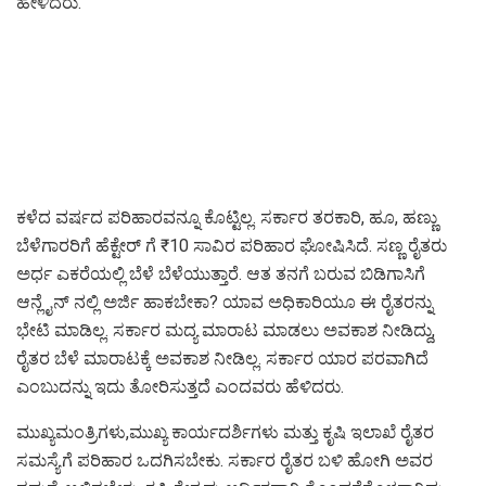
ಹೇಳಿದರು.
ಕಳೆದ ವರ್ಷದ ಪರಿಹಾರವನ್ನೂ ಕೊಟ್ಟಿಲ್ಲ. ಸರ್ಕಾರ ತರಕಾರಿ, ಹೂ, ಹಣ್ಣು
ಬೆಳೆಗಾರರಿಗೆ ಹೆಕ್ಟೇರ್ ಗೆ ₹10 ಸಾವಿರ ಪರಿಹಾರ ಘೋಷಿಸಿದೆ. ಸಣ್ಣ ರೈತರು
ಅರ್ಧ ಎಕರೆಯಲ್ಲಿ ಬೆಳೆ ಬೆಳೆಯುತ್ತಾರೆ. ಆತ ತನಗೆ ಬರುವ ಬಿಡಿಗಾಸಿಗೆ
ಆನ್ಲೈನ್ ನಲ್ಲಿ ಅರ್ಜಿ ಹಾಕಬೇಕಾ? ಯಾವ ಅಧಿಕಾರಿಯೂ ಈ ರೈತರನ್ನು
ಭೇಟಿ ಮಾಡಿಲ್ಲ. ಸರ್ಕಾರ ಮದ್ಯ ಮಾರಾಟ ಮಾಡಲು ಅವಕಾಶ ನೀಡಿದ್ದು,
ರೈತರ ಬೆಳೆ ಮಾರಾಟಕ್ಕೆ ಅವಕಾಶ ನೀಡಿಲ್ಲ. ಸರ್ಕಾರ ಯಾರ ಪರವಾಗಿದೆ
ಎಂಬುದನ್ನು ಇದು ತೋರಿಸುತ್ತದೆ ಎಂದವರು ಹೆಳಿದರು.
ಮುಖ್ಯಮಂತ್ರಿಗಳು,ಮುಖ್ಯ ಕಾರ್ಯದರ್ಶಿಗಳು ಮತ್ತು ಕೃಷಿ ಇಲಾಖೆ ರೈತರ
ಸಮಸ್ಯೆಗೆ ಪರಿಹಾರ ಒದಗಿಸಬೇಕು‌. ಸರ್ಕಾರ ರೈತರ ಬಳಿ ಹೋಗಿ ಅವರ