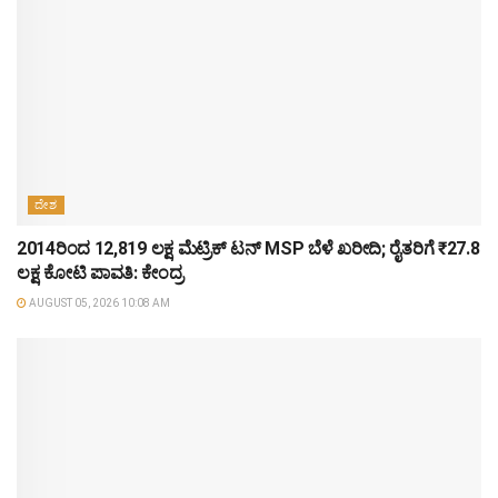
ದೇಶ
2014ರಿಂದ 12,819 ಲಕ್ಷ ಮೆಟ್ರಿಕ್ ಟನ್ MSP ಬೆಳೆ ಖರೀದಿ; ರೈತರಿಗೆ ₹27.8
ಲಕ್ಷ ಕೋಟಿ ಪಾವತಿ: ಕೇಂದ್ರ
AUGUST 05, 2026 10:08 AM