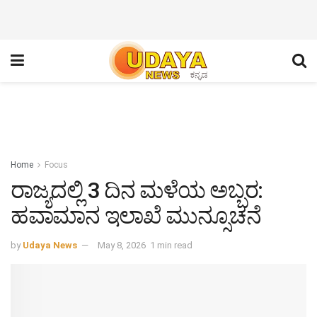
Home
Focus
ರಾಜ್ಯದಲ್ಲಿ 3 ದಿನ ಮಳೆಯ ಅಬ್ಬರ:
ಹವಾಮಾನ ಇಲಾಖೆ ಮುನ್ಸೂಚನೆ
by
Udaya News
May 8, 2026
1 min read