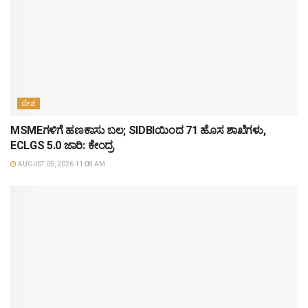
ದೇಶ
MSMEಗಳಿಗೆ ಹಣಕಾಸು ಬಲ; SIDBIಯಿಂದ 71 ಹೊಸ ಶಾಖೆಗಳು,
ECLGS 5.0 ಜಾರಿ: ಕೇಂದ್ರ
AUGUST 05, 2026 11:08 AM