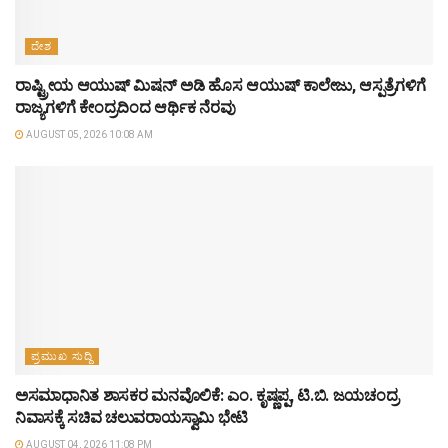
ದೇಶ
ರಾಷ್ಟ್ರೀಯ ಆಯುಷ್ ಮಿಷನ್ ಅಡಿ ಹೊಸ ಆಯುಷ್ ಕಾಲೇಜು, ಆಸ್ಪತ್ರೆಗಳಿಗೆ
ರಾಜ್ಯಗಳಿಗೆ ಕೇಂದ್ರದಿಂದ ಆರ್ಥಿಕ ನೆರವು
AUGUST 05, 2026 10:08 AM
ಪ್ರಮುಖ ಸುದ್ದಿ
ಅಸಮಾಧಾನಿತ ಶಾಸಕರ ಮನವೊಲಿಕೆ: ಎಂ. ಕೃಷ್ಣಪ್ಪ, ಟಿ.ಬಿ. ಜಯಚಂದ್ರ
ನಿವಾಸಕ್ಕೆ ಸಚಿವ ಚಲುವರಾಯಸ್ವಾಮಿ ಭೇಟಿ
AUGUST 04, 2026 11:08 PM