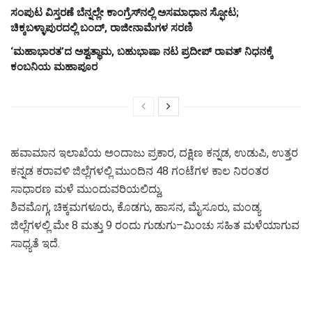
ಸಂಪುಟ ವಿಸ್ತರಣೆ ಬೆನ್ನಲ್ಲೇ ಕಾಂಗ್ರೆಸ್‌ನಲ್ಲಿ ಅಸಮಾಧಾನ ಸ್ಫೋಟ;
ಚಿಕ್ಕಬಳ್ಳಾಪುರದಲ್ಲಿ ಬಂದ್, ರಾಜೀನಾಮೆಗಳ ಸರಣಿ
‘ಮಹಾಭಾರತ’ದ ಅಶ್ವತ್ಥಾಮ, ಬಹುಭಾಷಾ ನಟ ಪ್ರದೀಪ್ ರಾವತ್ ನಿಧನಕ್ಕೆ
ಕಂಬನಿಯ ಮಹಾಪೂರ
ಹವಾಮಾನ ಇಲಾಖೆಯ ಅಂದಾಜು ಪ್ರಕಾರ, ದಕ್ಷಿಣ ಕನ್ನಡ, ಉಡುಪಿ, ಉತ್ತರ
ಕನ್ನಡ ಕರಾವಳಿ ಜಿಲ್ಲೆಗಳಲ್ಲಿ ಮುಂದಿನ 48 ಗಂಟೆಗಳ ಕಾಲ ನಿರಂತರ
ಸಾಧಾರಣ ಮಳೆ ಮುಂದುವರಿಯಲಿದ್ದು,
ಶಿವಮೊಗ್ಗ, ಚಿಕ್ಕಮಗಳೂರು, ಕೊಡಗು, ಹಾಸನ, ಮೈಸೂರು, ಮಂಡ್ಯ
ಜಿಲ್ಲೆಗಳಲ್ಲಿ ಮೇ 8 ಮತ್ತು 9 ರಂದು ಗುಡುಗು–ಮಿಂಚು ಸಹಿತ ಮಳೆಯಾಗುವ
ಸಾಧ್ಯತೆ ಇದೆ.