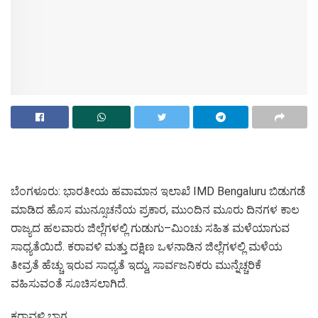
ಬೆಂಗಳೂರು: ಭಾರತೀಯ ಹವಾಮಾನ ಇಲಾಖೆ IMD Bengaluru ಬಿಡುಗಡೆ
ಮಾಡಿದ ಹೊಸ ಮುನ್ಸೂಚನೆಯ ಪ್ರಕಾರ, ಮುಂದಿನ ಮೂರು ದಿನಗಳ ಕಾಲ
ರಾಜ್ಯದ ಹಲವಾರು ಜಿಲ್ಲೆಗಳಲ್ಲಿ ಗುಡುಗು–ಮಿಂಚು ಸಹಿತ ಮಳೆಯಾಗುವ
ಸಾಧ್ಯತೆಯಿದೆ. ಕರಾವಳಿ ಮತ್ತು ದಕ್ಷಿಣ ಒಳನಾಡಿನ ಜಿಲ್ಲೆಗಳಲ್ಲಿ ಮಳೆಯ
ತೀವ್ರತೆ ಹೆಚ್ಚು ಇರುವ ಸಾಧ್ಯತೆ ಇದ್ದು, ಸಾರ್ವಜನಿಕರು ಮುನ್ನೆಚ್ಚರಿಕೆ
ವಹಿಸುವಂತೆ ಸೂಚಿಸಲಾಗಿದೆ.
ಕರಾವಳಿ ಭಾಗ,