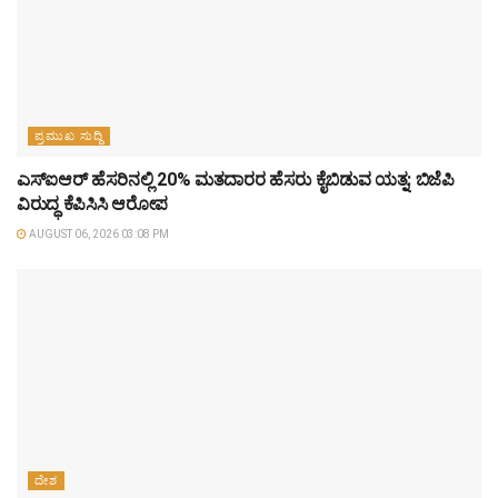
ಪ್ರಮುಖ ಸುದ್ದಿ
ಎಸ್‌ಐಆರ್‌ ಹೆಸರಿನಲ್ಲಿ 20% ಮತದಾರರ ಹೆಸರು ಕೈಬಿಡುವ ಯತ್ನ: ಬಿಜೆಪಿ
ವಿರುದ್ಧ ಕೆಪಿಸಿಸಿ ಆರೋಪ
AUGUST 06, 2026 03:08 PM
ದೇಶ