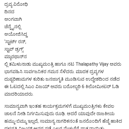
ದ್ರವ್ಯ ವಿರೋಧಿ
ದಿನದ
ಅಂಗವಾಗಿ
ಚೆನ್ನೈನಲ್ಲಿ
ಆಯೋಜಿಸಿದ್ದ
‘ಸ್ಟಾರ್ಟ್ ರನ್,
ಸ್ಟಾಪ್ ಡ್ರಗ್ಸ್’
ಮ್ಯಾರಥಾನ್‌ನ
ಲ್ಲಿ ತಮಿಳುನಾಡು ಮುಖ್ಯಮಂತ್ರಿ ಹಾಗೂ ನಟ Thalapathy Vijay ಅವರು
ಭಾಗವಹಿಸಿ ಸಾರ್ವಜನಿಕರ ಗಮನ ಸೆಳೆದರು. ಮಾದಕ ದ್ರವ್ಯಗಳ
ದುಷ್ಪರಿಣಾಮಗಳ ಕುರಿತು ಜನಜಾಗೃತಿ ಮೂಡಿಸುವ ಉದ್ದೇಶದಿಂದ ನಡೆದ
ಈ ಓಟದಲ್ಲಿ ಸಿಎಂ ವಿಜಯ್ ಅವರು ಬರೋಬ್ಬರಿ 6 ಕಿಲೋಮೀಟರ್ ಓಡಿ
ಮಾದರಿಯಾದರು.
ಸಾಮಾನ್ಯವಾಗಿ ಇಂತಹ ಕಾರ್ಯಕ್ರಮಗಳಿಗೆ ಮುಖ್ಯಮಂತ್ರಿಗಳು ಕೇವಲ
ಚಾಲನೆ ನೀಡಿ ನಿರ್ಗಮಿಸುವುದು ರೂಢಿ. ಆದರೆ ಯಾವುದೇ ರಾಜಕೀಯ
ಹಮ್ಮು-ಬಿಮ್ಮು ಇಲ್ಲದೆ, ಸಾಮಾನ್ಯ ನಾಗರಿಕನಂತೆ ಜನರೊಂದಿಗೆ ಹೆಜ್ಜೆ ಹಾಕಿದ
ದಳಪತಿ ವಿಜಯ್ ಅವರ ನಡೆ ಎಲ್ಲರ ಮೆಚ್ಚುಗೆಗೆ ಪಾತ್ರವಾಯಿತು.