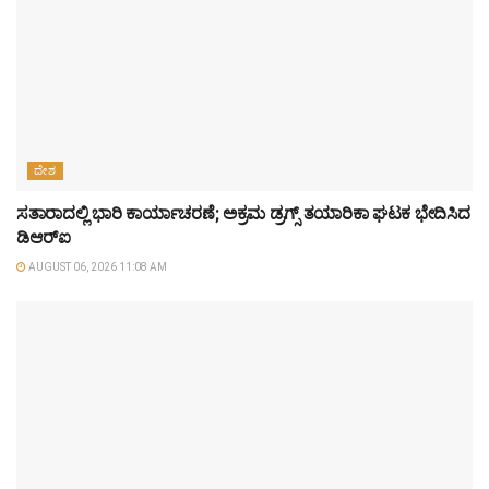
ದೇಶ
ಸತಾರಾದಲ್ಲಿ ಭಾರಿ ಕಾರ್ಯಾಚರಣೆ; ಅಕ್ರಮ ಡ್ರಗ್ಸ್ ತಯಾರಿಕಾ ಘಟಕ ಭೇದಿಸಿದ
ಡಿಆರ್‌ಐ
AUGUST 06, 2026 11:08 AM