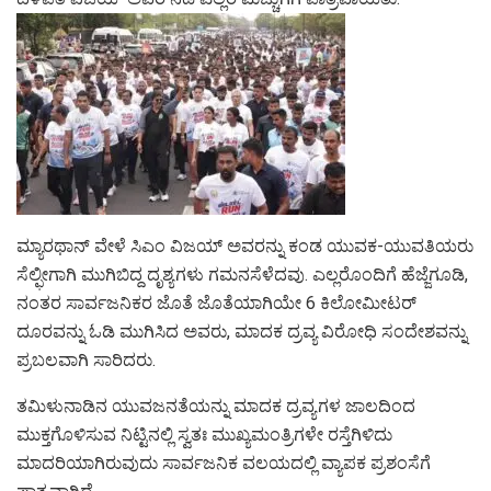
ಮ್ಯಾರಥಾನ್ ವೇಳೆ ಸಿಎಂ ವಿಜಯ್ ಅವರನ್ನು ಕಂಡ ಯುವಕ-ಯುವತಿಯರು
ಸೆಲ್ಫೀಗಾಗಿ ಮುಗಿಬಿದ್ದ ದೃಶ್ಯಗಳು ಗಮನಸೆಳೆದವು. ಎಲ್ಲರೊಂದಿಗೆ ಹೆಜ್ಜೆಗೂಡಿ,
ನಂತರ ಸಾರ್ವಜನಿಕರ ಜೊತೆ ಜೊತೆಯಾಗಿಯೇ 6 ಕಿಲೋಮೀಟರ್
ದೂರವನ್ನು ಓಡಿ ಮುಗಿಸಿದ ಅವರು, ಮಾದಕ ದ್ರವ್ಯ ವಿರೋಧಿ ಸಂದೇಶವನ್ನು
ಪ್ರಬಲವಾಗಿ ಸಾರಿದರು.
ತಮಿಳುನಾಡಿನ ಯುವಜನತೆಯನ್ನು ಮಾದಕ ದ್ರವ್ಯಗಳ ಜಾಲದಿಂದ
ಮುಕ್ತಗೊಳಿಸುವ ನಿಟ್ಟಿನಲ್ಲಿ ಸ್ವತಃ ಮುಖ್ಯಮಂತ್ರಿಗಳೇ ರಸ್ತೆಗಿಳಿದು
ಮಾದರಿಯಾಗಿರುವುದು ಸಾರ್ವಜನಿಕ ವಲಯದಲ್ಲಿ ವ್ಯಾಪಕ ಪ್ರಶಂಸೆಗೆ