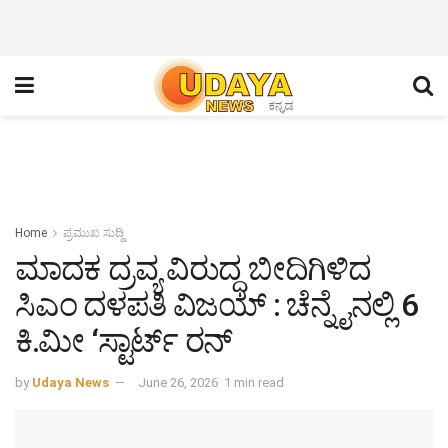
Home
ಪ್ರಮುಖ ಸುದ್ದಿ
ಮಾದಕ ದ್ರವ್ಯ ವಿರುದ್ಧ ಬೀದಿಗಿಳಿದ
ಸಿಎಂ ದಳಪತಿ ವಿಜಯ್ : ಚೆನ್ನೈನಲ್ಲಿ 6
ಕಿ.ಮೀ ‘ಸ್ಟಾರ್ಟ್ ರನ್
by
Udaya News
June 26, 2026
1 min read