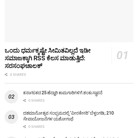
ಒಂದು ಧರ್ಮಕ್ಕಷ್ಟೇ ಸೀಮಿತವಿಲ್ಲದೆ ಇಡೀ
ಸಮಾಜಕ್ಕಾಗಿ RSS ಕೆಲಸ ಮಾಡುತ್ತಿದೆ:
ಸರಸಂಘಚಾಲಕ್
0 SHARES
ಕರ್ನಾಟಕದ 25 ಹೆದ್ದಾರಿ ಕಾಮಗಾರಿಗಳಿಗೆ ಶಂಕುಸ್ಥಾಪನೆ
0 SHARES
ದಶಮಾನೋತ್ಸವ ಸಂಭ್ರಮದಲ್ಲಿ ‘ವೀರಕೇಸರಿ’ ಬೆಳ್ತಂಗಡಿ; 210
ಸೇವಾಯೋಜನೆಗಳ ಯಶೋಗಾಥೆ
0 SHARES