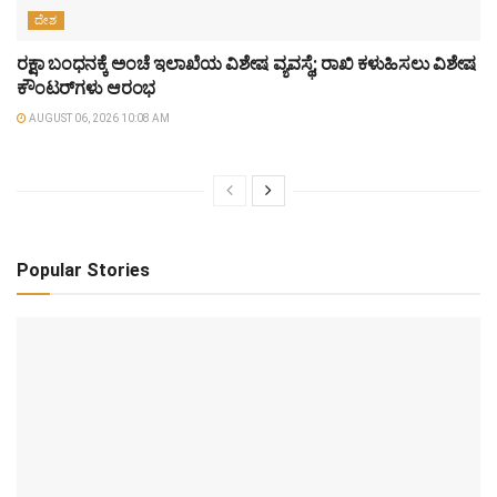
ದೇಶ
ರಕ್ಷಾ ಬಂಧನಕ್ಕೆ ಅಂಚೆ ಇಲಾಖೆಯ ವಿಶೇಷ ವ್ಯವಸ್ಥೆ; ರಾಖಿ ಕಳುಹಿಸಲು ವಿಶೇಷ
ಕೌಂಟರ್‌ಗಳು ಆರಂಭ
AUGUST 06, 2026 10:08 AM
Popular Stories