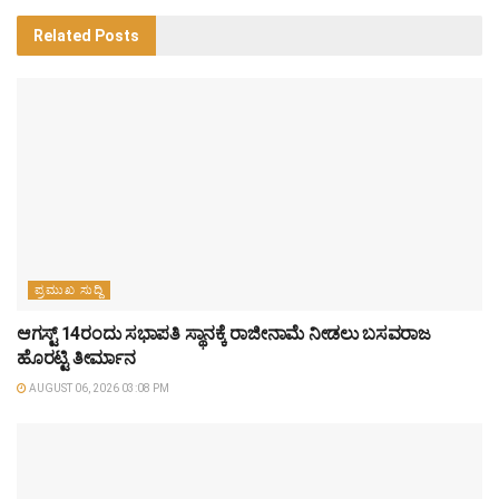
Related
Posts
ಪ್ರಮುಖ ಸುದ್ದಿ
ಆಗಸ್ಟ್‌ 14ರಂದು ಸಭಾಪತಿ ಸ್ಥಾನಕ್ಕೆ ರಾಜೀನಾಮೆ ನೀಡಲು ಬಸವರಾಜ
ಹೊರಟ್ಟಿ ತೀರ್ಮಾನ
AUGUST 06, 2026 03:08 PM