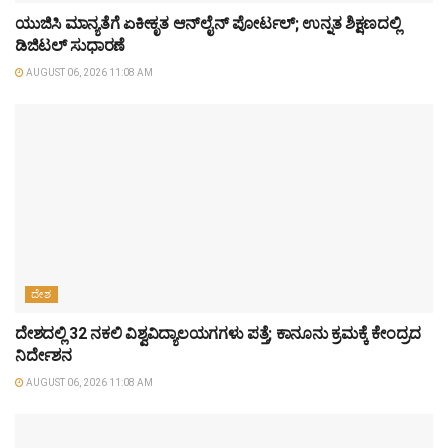
ಯುಜಿಸಿ ಮಾನ್ಯತೆಗೆ ಏಕೀಕೃತ ಆನ್‌ಲೈನ್ ಪೋರ್ಟಲ್; ಉನ್ನತ ಶಿಕ್ಷಣದಲ್ಲಿ
ಡಿಜಿಟಲ್ ಸುಧಾರಣೆ
AUGUST 06, 2026 11:08 AM
ದೇಶ
ದೇಶದಲ್ಲಿ 32 ನಕಲಿ ವಿಶ್ವವಿದ್ಯಾಲಯಗಗಳು ಪತ್ತೆ; ಕಾನೂನು ಕ್ರಮಕ್ಕೆ ಕೇಂದ್ರದ
ನಿರ್ದೇಶನ
AUGUST 06, 2026 11:08 AM