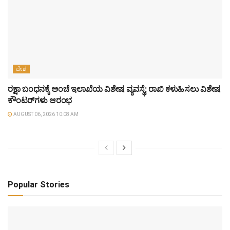
ದೇಶ
ರಕ್ಷಾ ಬಂಧನಕ್ಕೆ ಅಂಚೆ ಇಲಾಖೆಯ ವಿಶೇಷ ವ್ಯವಸ್ಥೆ; ರಾಖಿ ಕಳುಹಿಸಲು ವಿಶೇಷ
ಕೌಂಟರ್‌ಗಳು ಆರಂಭ
AUGUST 06, 2026 10:08 AM
Popular Stories