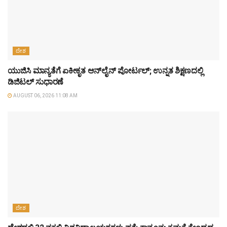
ದೇಶ
ಯುಜಿಸಿ ಮಾನ್ಯತೆಗೆ ಏಕೀಕೃತ ಆನ್‌ಲೈನ್ ಪೋರ್ಟಲ್; ಉನ್ನತ ಶಿಕ್ಷಣದಲ್ಲಿ
ಡಿಜಿಟಲ್ ಸುಧಾರಣೆ
AUGUST 06, 2026 11:08 AM
ದೇಶ