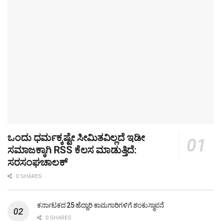
ಒಂದು ಧರ್ಮಕ್ಕಷ್ಟೇ ಸೀಮಿತವಿಲ್ಲದೆ ಇಡೀ
ಸಮಾಜಕ್ಕಾಗಿ RSS ಕೆಲಸ ಮಾಡುತ್ತಿದೆ:
ಸರಸಂಘಚಾಲಕ್
0 SHARES
ಕರ್ನಾಟಕದ 25 ಹೆದ್ದಾರಿ ಕಾಮಗಾರಿಗಳಿಗೆ ಶಂಕುಸ್ಥಾಪನೆ
0 SHARES