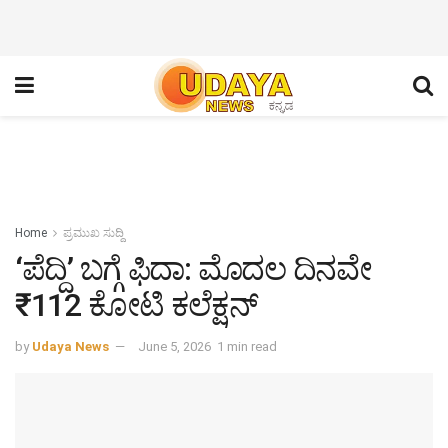
Home
ಪ್ರಮುಖ ಸುದ್ದಿ
‘ಪೆದ್ದಿ’ ಬಗ್ಗೆ ಫಿದಾ: ಮೊದಲ ದಿನವೇ
₹112 ಕೋಟಿ ಕಲೆಕ್ಷನ್
by
Udaya News
June 5, 2026
1 min read