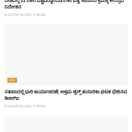
ದೇಶದಲ್ಲಿ 32 ನಕಲಿ ವಿಶ್ವವಿದ್ಯಾಲಯಗಗಳು ಪತ್ತೆ; ಕಾನೂನು ಕ್ರಮಕ್ಕೆ ಕೇಂದ್ರದ
ನಿರ್ದೇಶನ
AUGUST 06, 2026 11:08 AM
ದೇಶ
ಸತಾರಾದಲ್ಲಿ ಭಾರಿ ಕಾರ್ಯಾಚರಣೆ; ಅಕ್ರಮ ಡ್ರಗ್ಸ್ ತಯಾರಿಕಾ ಘಟಕ ಭೇದಿಸಿದ
ಡಿಆರ್‌ಐ
AUGUST 06, 2026 11:08 AM