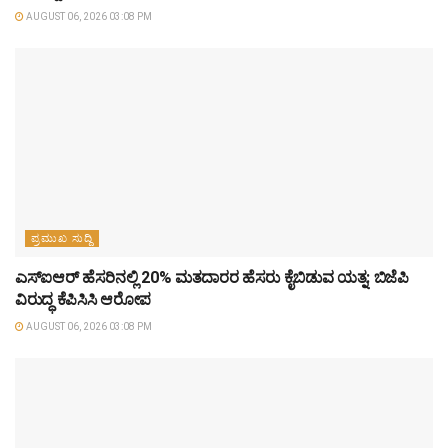
AUGUST 06, 2026 03:08 PM
ಪ್ರಮುಖ ಸುದ್ದಿ
ಎಸ್‌ಐಆರ್‌ ಹೆಸರಿನಲ್ಲಿ 20% ಮತದಾರರ ಹೆಸರು ಕೈಬಿಡುವ ಯತ್ನ: ಬಿಜೆಪಿ
ವಿರುದ್ಧ ಕೆಪಿಸಿಸಿ ಆರೋಪ
AUGUST 06, 2026 03:08 PM