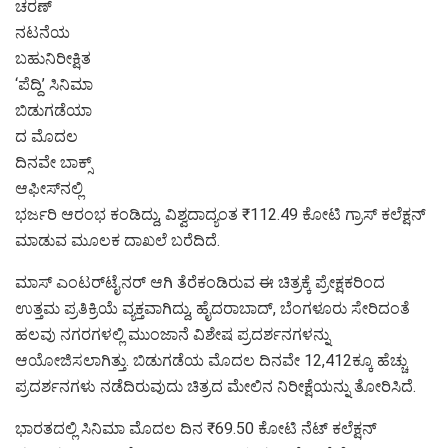
ಚರಣ್
ನಟನೆಯ
ಬಹುನಿರೀಕ್ಷಿತ
‘ಪೆದ್ದಿ’ ಸಿನಿಮಾ
ಬಿಡುಗಡೆಯಾ
ದ ಮೊದಲ
ದಿನವೇ ಬಾಕ್ಸ್
ಆಫೀಸ್‌ನಲ್ಲಿ
ಭರ್ಜರಿ ಆರಂಭ ಕಂಡಿದ್ದು, ವಿಶ್ವದಾದ್ಯಂತ ₹112.49 ಕೋಟಿ ಗ್ರಾಸ್ ಕಲೆಕ್ಷನ್
ಮಾಡುವ ಮೂಲಕ ದಾಖಲೆ ಬರೆದಿದೆ.
ಮಾಸ್ ಎಂಟರ್‌ಟೈನರ್ ಆಗಿ ತೆರೆಕಂಡಿರುವ ಈ ಚಿತ್ರಕ್ಕೆ ಪ್ರೇಕ್ಷಕರಿಂದ
ಉತ್ತಮ ಪ್ರತಿಕ್ರಿಯೆ ವ್ಯಕ್ತವಾಗಿದ್ದು, ಹೈದರಾಬಾದ್, ಬೆಂಗಳೂರು ಸೇರಿದಂತೆ
ಹಲವು ನಗರಗಳಲ್ಲಿ ಮುಂಜಾನೆ ವಿಶೇಷ ಪ್ರದರ್ಶನಗಳನ್ನು
ಆಯೋಜಿಸಲಾಗಿತ್ತು. ಬಿಡುಗಡೆಯ ಮೊದಲ ದಿನವೇ 12,412ಕ್ಕೂ ಹೆಚ್ಚು
ಪ್ರದರ್ಶನಗಳು ನಡೆದಿರುವುದು ಚಿತ್ರದ ಮೇಲಿನ ನಿರೀಕ್ಷೆಯನ್ನು ತೋರಿಸಿದೆ.
ಭಾರತದಲ್ಲಿ ಸಿನಿಮಾ ಮೊದಲ ದಿನ ₹69.50 ಕೋಟಿ ನೆಟ್ ಕಲೆಕ್ಷನ್