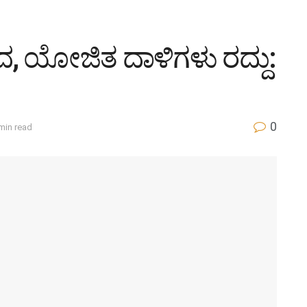
ದ, ಯೋಜಿತ ದಾಳಿಗಳು ರದ್ದು:
0
min read