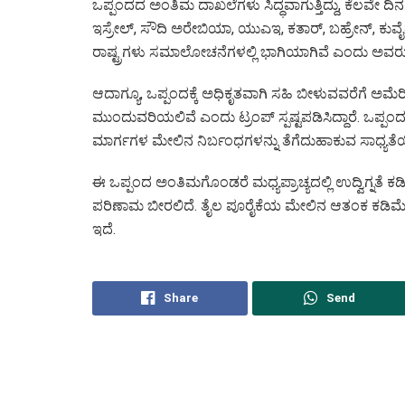
ಒಪ್ಪಂದದ ಅಂತಿಮ ದಾಖಲೆಗಳು ಸಿದ್ಧವಾಗುತ್ತಿದ್ದು, ಕೆಲವೇ ದಿನ
ಇಸ್ರೇಲ್, ಸೌದಿ ಅರೇಬಿಯಾ, ಯುಎಇ, ಕತಾರ್, ಬಹ್ರೇನ್, ಕುವೈ
ರಾಷ್ಟ್ರಗಳು ಸಮಾಲೋಚನೆಗಳಲ್ಲಿ ಭಾಗಿಯಾಗಿವೆ ಎಂದು ಅವರು ತಿಳ
ಆದಾಗ್ಯೂ, ಒಪ್ಪಂದಕ್ಕೆ ಅಧಿಕೃತವಾಗಿ ಸಹಿ ಬೀಳುವವರೆಗೆ ಅಮೆ
ಮುಂದುವರಿಯಲಿವೆ ಎಂದು ಟ್ರಂಪ್ ಸ್ಪಷ್ಟಪಡಿಸಿದ್ದಾರೆ. ಒಪ
ಮಾರ್ಗಗಳ ಮೇಲಿನ ನಿರ್ಬಂಧಗಳನ್ನು ತೆಗೆದುಹಾಕುವ ಸಾಧ್ಯತೆಯಿ
ಈ ಒಪ್ಪಂದ ಅಂತಿಮಗೊಂಡರೆ ಮಧ್ಯಪ್ರಾಚ್ಯದಲ್ಲಿ ಉದ್ವಿಗ್ನತ
ಪರಿಣಾಮ ಬೀರಲಿದೆ. ತೈಲ ಪೂರೈಕೆಯ ಮೇಲಿನ ಆತಂಕ ಕಡಿ
ಇದೆ.
Share
Send