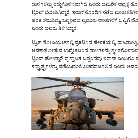
ದಾಳಿಗಳನ್ನು ರದ್ದುಗೊಳಿಸಲಾಗಿದೆ ಎಂದು ಅಮೆರಿಕ ಅಧ್ಯಕ್ಷ ಡೊನ
ಟ್ರಂಪ್ ಘೋಷಿಸಿದ್ದಾರೆ. ಇರಾನ್‌ನೊಂದಿಗೆ ನಡೆದ ಮಾತುಕತೆಗ
ಹಂತ ತಲುಪಿದ್ದು, ಒಪ್ಪಂದದ ಪ್ರಮುಖ ಅಂಶಗಳಿಗೆ ಒಪ್ಪಿಗೆ ದೊರ
ಎಂದು ಅವರು ತಿಳಿಸಿದ್ದಾರೆ.
ಟ್ರುತ್ ಸೋಷಿಯಲ್‌ನಲ್ಲಿ ಪ್ರಕಟಿಸಿದ ಹೇಳಿಕೆಯಲ್ಲಿ, ರಾಜತಾಂತ್ರಿಕ 
ಅವಕಾಶ ನೀಡುವ ಉದ್ದೇಶದಿಂದ ದಾಳಿಗಳನ್ನು ಸ್ಥಗಿತಗೊಳಿಸಲ
ಟ್ರಂಪ್ ಹೇಳಿದ್ದಾರೆ. ಪ್ರಸ್ತಾವಿತ ಒಪ್ಪಂದವು ಇರಾನ್ ಎಂದಿ
ಶಸ್ತ್ರಾಸ್ತ್ರಗಳನ್ನು ಪಡೆಯದಂತೆ ಖಚಿತಪಡಿಸಲಿದೆ ಎಂದು ಅವರು ತಿ