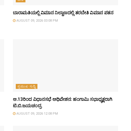
ಬಾರಾಮತಿಯಲ್ಲಿ ವಿಮಾನ ನಿಲ್ದಾಣದಲ್ಲಿ ತರಬೇತಿ ವಿಮಾನ ಪತನ
AUGUST 09, 2026 03:08 PM
ಪ್ರಮುಖ ಸುದ್ದಿ
ಆ.13ರಿಂದ ವಿಧಾನಸಭೆ ಅಧಿವೇಶನ: ಹಂಗಾಮಿ ಸಭಾಧ್ಯಕ್ಷರಾಗಿ
ಟಿ.ಬಿ.ಜಯಚಂದ್ರ
AUGUST 09, 2026 12:08 PM