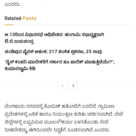
ಎಂದರು.
Related
Posts
ಆ.13ರಿಂದ ವಿಧಾನಸಭೆ ಅಧಿವೇಶನ: ಹಂಗಾಮಿ ಸಭಾಧ್ಯಕ್ಷರಾಗಿ
ಟಿ.ಬಿ.ಜಯಚಂದ್ರ
ಚಂಡಿಪುರ ವೈರಸ್ ಆತಂಕ; 217 ಶಂಕಿತ ಪ್ರಕರಣ, 23 ಸಾವು
‘ನೈಸ್ ಕಂಪನಿ ಮಾಲೀಕರಿಗೆ ಸರ್ಕಾರ ಶೂ ಪಾಲಿಶ್ ಮಾಡುತ್ತಿದೆಯೇ?’;
ಕುಮಾರಸ್ವಾಮಿ ಕಿಡಿ
ಬೆಂಗಳೂರು ನಗರದಲ್ಲಿ ಕೋವಿಡ್ ಹತೋಟಿಗೆ ಬರಲಿದೆ. ಗ್ರಾಮೀಣ
ಪ್ರದೇಶಗಳಲ್ಲಿ ಏರಿಕೆ ಹಾಗೂ ನಿಯಂತ್ರಣ ಕುರಿತು ಚರ್ಚಿಸಲಾಗಿದೆ. ಬೇರೆ
ಜಿಲ್ಲೆಗಳಲ್ಲಿ ಲಭ್ಯವಿರುವ ಮೂಲಸೌಕರ್ಯ ಬಳಸಿಕೊಂಡು ಸೇವೆ
ನೀಡಬೇಕಿದ್ದು, ಈಗಿನಿಂದಲೇ ಸಿದ್ಧತೆಗೆ ಸೂಚಿಸಲಾಗಿದೆ ಎಂದರು.