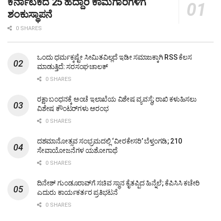
ಕರ್ನಾಟಕದ 25 ಹೆದ್ದಾರಿ ಕಾಮಗಾರಿಗಳಿಗೆ
ಶಂಕುಸ್ಥಾಪನೆ
0 SHARES
ಒಂದು ಧರ್ಮಕ್ಕಷ್ಟೇ ಸೀಮಿತವಿಲ್ಲದೆ ಇಡೀ ಸಮಾಜಕ್ಕಾಗಿ RSS ಕೆಲಸ
ಮಾಡುತ್ತಿದೆ: ಸರಸಂಘಚಾಲಕ್
0 SHARES
ರಕ್ಷಾ ಬಂಧನಕ್ಕೆ ಅಂಚೆ ಇಲಾಖೆಯ ವಿಶೇಷ ವ್ಯವಸ್ಥೆ; ರಾಖಿ ಕಳುಹಿಸಲು
ವಿಶೇಷ ಕೌಂಟರ್‌ಗಳು ಆರಂಭ
0 SHARES
ದಶಮಾನೋತ್ಸವ ಸಂಭ್ರಮದಲ್ಲಿ ‘ವೀರಕೇಸರಿ’ ಬೆಳ್ತಂಗಡಿ; 210
ಸೇವಾಯೋಜನೆಗಳ ಯಶೋಗಾಥೆ
0 SHARES
ದಿನೇಶ್ ಗುಂಡೂರಾವ್‌ಗೆ ಸಚಿವ ಸ್ಥಾನ ಕೈತಪ್ಪಿದ ಹಿನ್ನೆಲೆ; ಕೆಪಿಸಿಸಿ ಕಚೇರಿ
ಎದುರು ಕಾರ್ಯಕರ್ತರ ಪ್ರತಿಭಟನೆ
0 SHARES