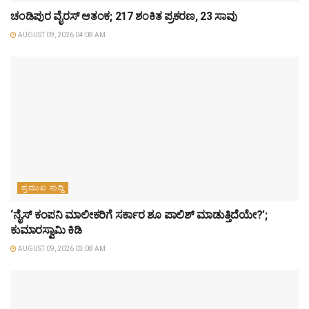
ಚಂಡಿಪುರ ವೈರಸ್ ಆತಂಕ; 217 ಶಂಕಿತ ಪ್ರಕರಣ, 23 ಸಾವು
AUGUST 09, 2026 04:08 AM
ಪ್ರಮುಖ ಸುದ್ದಿ
‘ನೈಸ್ ಕಂಪನಿ ಮಾಲೀಕರಿಗೆ ಸರ್ಕಾರ ಶೂ ಪಾಲಿಶ್ ಮಾಡುತ್ತಿದೆಯೇ?’;
ಕುಮಾರಸ್ವಾಮಿ ಕಿಡಿ
AUGUST 09, 2026 03:08 AM