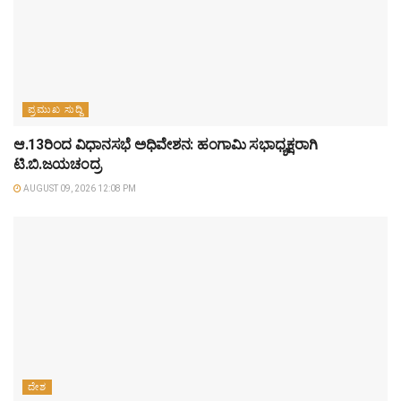
ಪ್ರಮುಖ ಸುದ್ದಿ
ಆ.13ರಿಂದ ವಿಧಾನಸಭೆ ಅಧಿವೇಶನ: ಹಂಗಾಮಿ ಸಭಾಧ್ಯಕ್ಷರಾಗಿ
ಟಿ.ಬಿ.ಜಯಚಂದ್ರ
AUGUST 09, 2026 12:08 PM
ದೇಶ