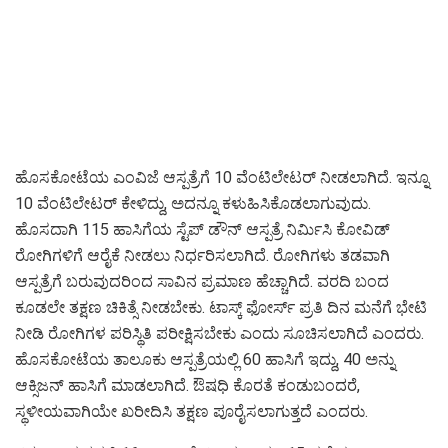
ಹೊಸಕೋಟೆಯ ಎಂವಿಜೆ ಆಸ್ಪತ್ರೆಗೆ 10 ವೆಂಟಿಲೇಟರ್ ನೀಡಲಾಗಿದೆ. ಇನ್ನೂ
10 ವೆಂಟಿಲೇಟರ್ ಕೇಳಿದ್ದು, ಅದನ್ನೂ ಕಳುಹಿಸಿಕೊಡಲಾಗುವುದು.
ಹೊಸದಾಗಿ 115 ಹಾಸಿಗೆಯ ಸ್ಟೆಪ್ ಡೌನ್ ಆಸ್ಪತ್ರೆ ನಿರ್ಮಿಸಿ ಕೋವಿಡ್
ರೋಗಿಗಳಿಗೆ ಆರೈಕೆ ನೀಡಲು ನಿರ್ಧರಿಸಲಾಗಿದೆ. ರೋಗಿಗಳು ತಡವಾಗಿ
ಆಸ್ಪತ್ರೆಗೆ ಬರುವುದರಿಂದ ಸಾವಿನ ಪ್ರಮಾಣ ಹೆಚ್ಚಾಗಿದೆ. ವರದಿ ಬಂದ
ಕೂಡಲೇ ತಕ್ಷಣ ಚಿಕಿತ್ಸೆ ನೀಡಬೇಕು. ಟಾಸ್ಕ್ ಫೋರ್ಸ್ ಪ್ರತಿ ದಿನ ಮನೆಗೆ ಭೇಟಿ
ನೀಡಿ ರೋಗಿಗಳ ಪರಿಸ್ಥಿತಿ ಪರೀಕ್ಷಿಸಬೇಕು ಎಂದು ಸೂಚಿಸಲಾಗಿದೆ ಎಂದರು.
ಹೊಸಕೋಟೆಯ ತಾಲೂಕು ಆಸ್ಪತ್ರೆಯಲ್ಲಿ 60 ಹಾಸಿಗೆ ಇದ್ದು, 40 ಅನ್ನು
ಆಕ್ಸಿಜನ್ ಹಾಸಿಗೆ ಮಾಡಲಾಗಿದೆ. ಔಷಧಿ ಕೊರತೆ ಕಂಡುಬಂದರೆ,
ಸ್ಥಳೀಯವಾಗಿಯೇ ಖರೀದಿಸಿ ತಕ್ಷಣ ಪೂರೈಸಲಾಗುತ್ತದೆ ಎಂದರು.