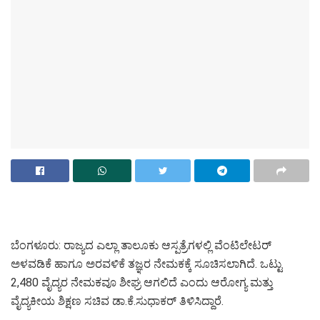
ಬೆಂಗಳೂರು: ರಾಜ್ಯದ ಎಲ್ಲಾ ತಾಲೂಕು ಆಸ್ಪತ್ರೆಗಳಲ್ಲಿ ವೆಂಟಿಲೇಟರ್
ಅಳವಡಿಕೆ ಹಾಗೂ ಅರವಳಿಕೆ ತಜ್ಞರ ನೇಮಕಕ್ಕೆ ಸೂಚಿಸಲಾಗಿದೆ. ಒಟ್ಟು
2,480 ವೈದ್ಯರ ನೇಮಕವೂ ಶೀಘ್ರ ಆಗಲಿದೆ ಎಂದು ಆರೋಗ್ಯ ಮತ್ತು
ವೈದ್ಯಕೀಯ ಶಿಕ್ಷಣ ಸಚಿವ ಡಾ.ಕೆ.ಸುಧಾಕರ್ ತಿಳಿಸಿದ್ದಾರೆ.