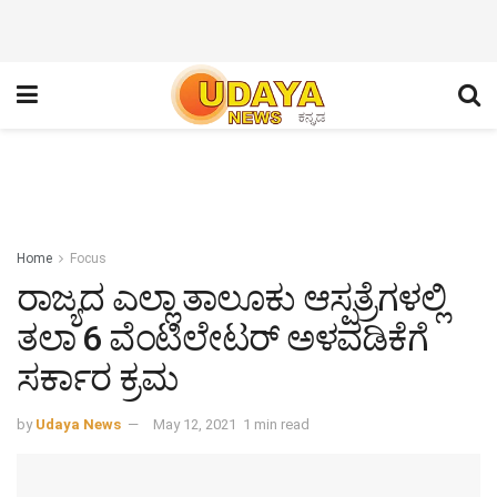
Home
Focus
ರಾಜ್ಯದ ಎಲ್ಲಾ ತಾಲೂಕು ಆಸ್ಪತ್ರೆಗಳಲ್ಲಿ
ತಲಾ 6 ವೆಂಟಿಲೇಟರ್ ಅಳವಡಿಕೆಗೆ
ಸರ್ಕಾರ ಕ್ರಮ
by
Udaya News
May 12, 2021
1 min read