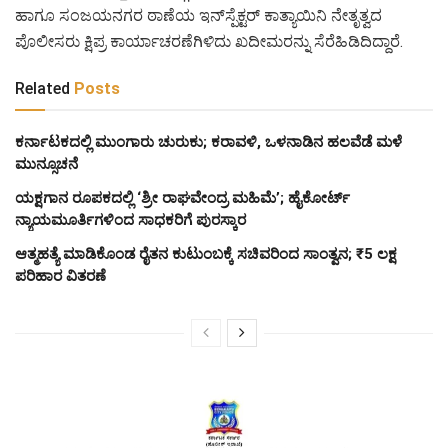
ಹಾಗೂ ಸಂಜಯನಗರ ಠಾಣೆಯ ಇನ್‌ಸ್ಪೆಕ್ಟರ್ ಕಾತ್ಯಾಯಿನಿ ನೇತೃತ್ವದ
ಪೊಲೀಸರು ಕ್ಷಿಪ್ರ ಕಾರ್ಯಾಚರಣೆಗಿಳಿದು ಖದೀಮರನ್ನು ಸೆರೆಹಿಡಿದಿದ್ದಾರೆ.
Related
Posts
ಕರ್ನಾಟಕದಲ್ಲಿ ಮುಂಗಾರು ಚುರುಕು; ಕರಾವಳಿ, ಒಳನಾಡಿನ ಹಲವೆಡೆ ಮಳೆ
ಮುನ್ಸೂಚನೆ
ಯಕ್ಷಗಾನ ರೂಪಕದಲ್ಲಿ ‘ಶ್ರೀ ರಾಘವೇಂದ್ರ ಮಹಿಮೆ’; ಹೈಕೋರ್ಟ್
ನ್ಯಾಯಮೂರ್ತಿಗಳಿಂದ ಸಾಧಕರಿಗೆ ಪುರಸ್ಕಾರ
ಆತ್ಮಹತ್ಯೆ ಮಾಡಿಕೊಂಡ ರೈತನ ಕುಟುಂಬಕ್ಕೆ ಸಚಿವರಿಂದ ಸಾಂತ್ವನ; ₹5 ಲಕ್ಷ
ಪರಿಹಾರ ವಿತರಣೆ