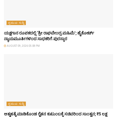
ಪ್ರಮುಖ ಸುದ್ದಿ
ಯಕ್ಷಗಾನ ರೂಪಕದಲ್ಲಿ ‘ಶ್ರೀ ರಾಘವೇಂದ್ರ ಮಹಿಮೆ’; ಹೈಕೋರ್ಟ್
ನ್ಯಾಯಮೂರ್ತಿಗಳಿಂದ ಸಾಧಕರಿಗೆ ಪುರಸ್ಕಾರ
AUGUST 09, 2026 05:08 PM
ಪ್ರಮುಖ ಸುದ್ದಿ
ಆತ್ಮಹತ್ಯೆ ಮಾಡಿಕೊಂಡ ರೈತನ ಕುಟುಂಬಕ್ಕೆ ಸಚಿವರಿಂದ ಸಾಂತ್ವನ; ₹5 ಲಕ್ಷ