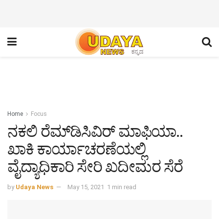
Home
Focus
ನಕಲಿ ರೆಮ್‌ಡಿಸಿವಿರ್ ಮಾಫಿಯಾ..
ಖಾಕಿ ಕಾರ್ಯಾಚರಣೆಯಲ್ಲಿ
ವೈದ್ಯಾಧಿಕಾರಿ ಸೇರಿ ಖದೀಮರ ಸೆರೆ
by
Udaya News
May 15, 2021
1 min read