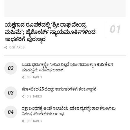
ಯಕ್ಷಗಾನ ರೂಪಕದಲ್ಲಿ ‘ಶ್ರೀ ರಾಘವೇಂದ್ರ
ಮಹಿಮೆ’; ಹೈಕೋರ್ಟ್ ನ್ಯಾಯಮೂರ್ತಿಗಳಿಂದ
ಸಾಧಕರಿಗೆ ಪುರಸ್ಕಾರ
0 SHARES
ಒಂದು ಧರ್ಮಕ್ಕಷ್ಟೇ ಸೀಮಿತವಿಲ್ಲದೆ ಇಡೀ ಸಮಾಜಕ್ಕಾಗಿ RSS ಕೆಲಸ
ಮಾಡುತ್ತಿದೆ: ಸರಸಂಘಚಾಲಕ್
0 SHARES
ಕರ್ನಾಟಕದ 25 ಹೆದ್ದಾರಿ ಕಾಮಗಾರಿಗಳಿಗೆ ಶಂಕುಸ್ಥಾಪನೆ
0 SHARES
ರಕ್ಷಾ ಬಂಧನಕ್ಕೆ ಅಂಚೆ ಇಲಾಖೆಯ ವಿಶೇಷ ವ್ಯವಸ್ಥೆ; ರಾಖಿ ಕಳುಹಿಸಲು
ವಿಶೇಷ ಕೌಂಟರ್‌ಗಳು ಆರಂಭ
0 SHARES