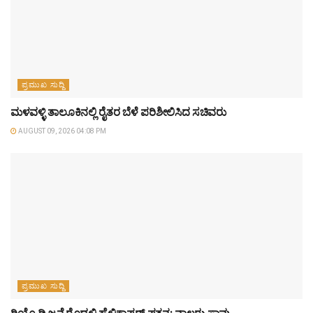
ಪ್ರಮುಖ ಸುದ್ದಿ
ಮಳವಳ್ಳಿ ತಾಲೂಕಿನಲ್ಲಿ ರೈತರ ಬೆಳೆ ಪರಿಶೀಲಿಸಿದ ಸಚಿವರು
AUGUST 09, 2026 04:08 PM
ಪ್ರಮುಖ ಸುದ್ದಿ