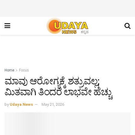
Home
Focus
ಮಾವು ಆರೋಗ್ಯಕ್ಕೆ ಶತ್ರುವಲ್ಲ;
ಮಿತವಾಗಿ ತಿಂದರೆ ಲಾಭವೇ ಹೆಚ್ಚು
by
Udaya News
May 21, 2026