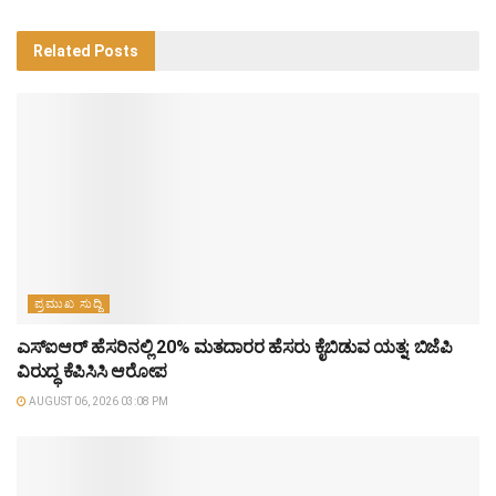
Related
Posts
ಪ್ರಮುಖ ಸುದ್ದಿ
ಎಸ್‌ಐಆರ್‌ ಹೆಸರಿನಲ್ಲಿ 20% ಮತದಾರರ ಹೆಸರು ಕೈಬಿಡುವ ಯತ್ನ: ಬಿಜೆಪಿ
ವಿರುದ್ಧ ಕೆಪಿಸಿಸಿ ಆರೋಪ
AUGUST 06, 2026 03:08 PM