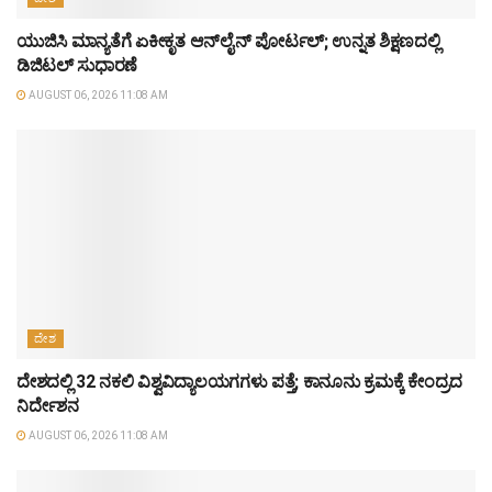
ಯುಜಿಸಿ ಮಾನ್ಯತೆಗೆ ಏಕೀಕೃತ ಆನ್‌ಲೈನ್ ಪೋರ್ಟಲ್; ಉನ್ನತ ಶಿಕ್ಷಣದಲ್ಲಿ
ಡಿಜಿಟಲ್ ಸುಧಾರಣೆ
AUGUST 06, 2026 11:08 AM
ದೇಶ
ದೇಶದಲ್ಲಿ 32 ನಕಲಿ ವಿಶ್ವವಿದ್ಯಾಲಯಗಗಳು ಪತ್ತೆ; ಕಾನೂನು ಕ್ರಮಕ್ಕೆ ಕೇಂದ್ರದ
ನಿರ್ದೇಶನ
AUGUST 06, 2026 11:08 AM