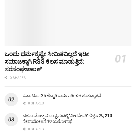
ಒಂದು ಧರ್ಮಕ್ಕಷ್ಟೇ ಸೀಮಿತವಿಲ್ಲದೆ ಇಡೀ
ಸಮಾಜಕ್ಕಾಗಿ RSS ಕೆಲಸ ಮಾಡುತ್ತಿದೆ:
ಸರಸಂಘಚಾಲಕ್
0 SHARES
ಕರ್ನಾಟಕದ 25 ಹೆದ್ದಾರಿ ಕಾಮಗಾರಿಗಳಿಗೆ ಶಂಕುಸ್ಥಾಪನೆ
0 SHARES
ದಶಮಾನೋತ್ಸವ ಸಂಭ್ರಮದಲ್ಲಿ ‘ವೀರಕೇಸರಿ’ ಬೆಳ್ತಂಗಡಿ; 210
ಸೇವಾಯೋಜನೆಗಳ ಯಶೋಗಾಥೆ
0 SHARES