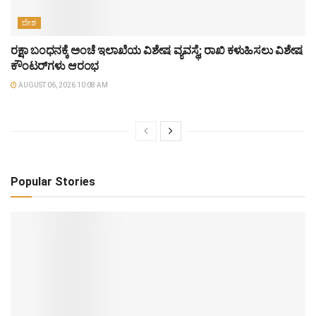
ದೇಶ
ರಕ್ಷಾ ಬಂಧನಕ್ಕೆ ಅಂಚೆ ಇಲಾಖೆಯ ವಿಶೇಷ ವ್ಯವಸ್ಥೆ; ರಾಖಿ ಕಳುಹಿಸಲು ವಿಶೇಷ
ಕೌಂಟರ್‌ಗಳು ಆರಂಭ
AUGUST 06, 2026 10:08 AM
Popular Stories