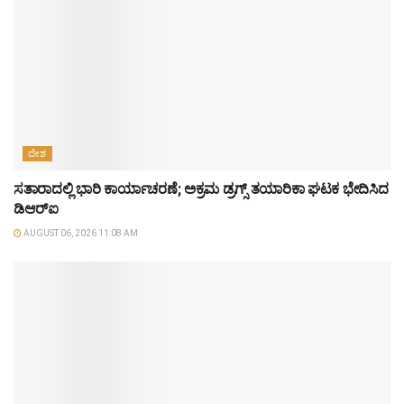
ದೇಶ
ಸತಾರಾದಲ್ಲಿ ಭಾರಿ ಕಾರ್ಯಾಚರಣೆ; ಅಕ್ರಮ ಡ್ರಗ್ಸ್ ತಯಾರಿಕಾ ಘಟಕ ಭೇದಿಸಿದ
ಡಿಆರ್‌ಐ
AUGUST 06, 2026 11:08 AM