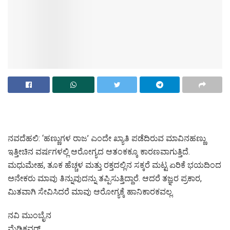
ನವದೆಹಲಿ: ‘ಹಣ್ಣುಗಳ ರಾಜ’ ಎಂದೇ ಖ್ಯಾತಿ ಪಡೆದಿರುವ ಮಾವಿನಹಣ್ಣು
ಇತ್ತೀಚಿನ ವರ್ಷಗಳಲ್ಲಿ ಆರೋಗ್ಯದ ಆತಂಕಕ್ಕೂ ಕಾರಣವಾಗುತ್ತಿದೆ.
ಮಧುಮೇಹ, ತೂಕ ಹೆಚ್ಚಳ ಮತ್ತು ರಕ್ತದಲ್ಲಿನ ಸಕ್ಕರೆ ಮಟ್ಟ ಏರಿಕೆ ಭಯದಿಂದ
ಅನೇಕರು ಮಾವು ತಿನ್ನುವುದನ್ನು ತಪ್ಪಿಸುತ್ತಿದ್ದಾರೆ. ಆದರೆ ತಜ್ಞರ ಪ್ರಕಾರ,
ಮಿತವಾಗಿ ಸೇವಿಸಿದರೆ ಮಾವು ಆರೋಗ್ಯಕ್ಕೆ ಹಾನಿಕಾರಕವಲ್ಲ.
ನವಿ ಮುಂಬೈನ
ಮೆಡಿಕವರ್