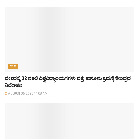
ದೇಶ
ದೇಶದಲ್ಲಿ 32 ನಕಲಿ ವಿಶ್ವವಿದ್ಯಾಲಯಗಗಳು ಪತ್ತೆ; ಕಾನೂನು ಕ್ರಮಕ್ಕೆ ಕೇಂದ್ರದ
ನಿರ್ದೇಶನ
AUGUST 06, 2026 11:08 AM