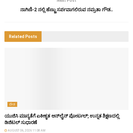
Next Post
ನಾಗಿಣಿ-2 ನಲ್ಲಿ ಹೆಣ್ಣು ಸರ್ಪವಾಗಲಿರುವ ನಮ್ರತಾ ಗೌಡ..
Related
Posts
ದೇಶ
ಯುಜಿಸಿ ಮಾನ್ಯತೆಗೆ ಏಕೀಕೃತ ಆನ್‌ಲೈನ್ ಪೋರ್ಟಲ್; ಉನ್ನತ ಶಿಕ್ಷಣದಲ್ಲಿ
ಡಿಜಿಟಲ್ ಸುಧಾರಣೆ
AUGUST 06, 2026 11:08 AM