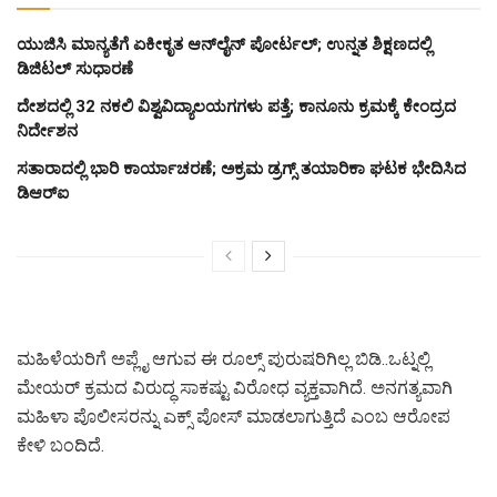
ಯುಜಿಸಿ ಮಾನ್ಯತೆಗೆ ಏಕೀಕೃತ ಆನ್‌ಲೈನ್ ಪೋರ್ಟಲ್; ಉನ್ನತ ಶಿಕ್ಷಣದಲ್ಲಿ
ಡಿಜಿಟಲ್ ಸುಧಾರಣೆ
ದೇಶದಲ್ಲಿ 32 ನಕಲಿ ವಿಶ್ವವಿದ್ಯಾಲಯಗಗಳು ಪತ್ತೆ; ಕಾನೂನು ಕ್ರಮಕ್ಕೆ ಕೇಂದ್ರದ
ನಿರ್ದೇಶನ
ಸತಾರಾದಲ್ಲಿ ಭಾರಿ ಕಾರ್ಯಾಚರಣೆ; ಅಕ್ರಮ ಡ್ರಗ್ಸ್ ತಯಾರಿಕಾ ಘಟಕ ಭೇದಿಸಿದ
ಡಿಆರ್‌ಐ
ಮಹಿಳೆಯರಿಗೆ ಅಪ್ಲೈ ಆಗುವ ಈ ರೂಲ್ಸ್ ಪುರುಷರಿಗಿಲ್ಲ ಬಿಡಿ..ಒಟ್ನಲ್ಲಿ
ಮೇಯರ್ ಕ್ರಮದ ವಿರುದ್ಧ ಸಾಕಷ್ಟು ವಿರೋಧ ವ್ಯಕ್ತವಾಗಿದೆ. ಅನಗತ್ಯವಾಗಿ
ಮಹಿಳಾ ಪೊಲೀಸರನ್ನು ಎಕ್ಸ್ ಪೋಸ್ ಮಾಡಲಾಗುತ್ತಿದೆ ಎಂಬ ಆರೋಪ
ಕೇಳಿ ಬಂದಿದೆ.