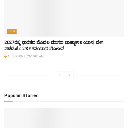
ದೇಶ
2027ರಲ್ಲಿ ಭಾರತದ ಮೊದಲ ಮಾನವ ಬಾಹ್ಯಾಕಾಶ ಯಾನ; ವೇಗ
ಪಡೆದುಕೊಂಡ ಗಗನಯಾನ ಯೋಜನೆ
AUGUST 06, 2026 10:08 AM
Popular Stories