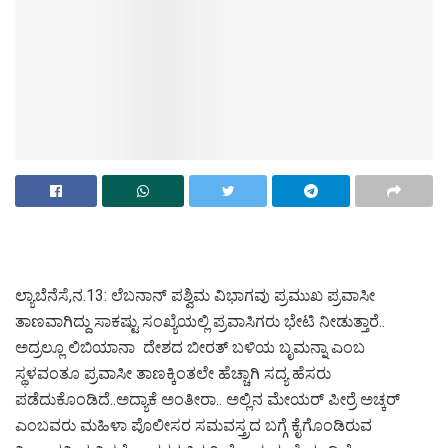
ಲ್ಯಾಬೆನೆಸೆ,ನ.13: ಲೆಬನಾನ್ ಪಶ್ವಿಮ ವಿಭಾಗವು ಪ್ರಮುಖ ಪ್ರವಾಸೀ
ತಾಣವಾಗಿದ್ದು ಸಾಕಷ್ಟು ಸಂಖ್ಯೆಯಲ್ಲಿ ಪ್ರವಾಸಿಗರು ಭೇಟಿ ನೀಡುತ್ತಾರೆ..
ಅದ್ರಲ್ಲೂ ಲಿಬಿಯಾನಾ ದೇಶದ ಬೀರತ್ ಬಳಿಯ ಬೃಮನ್ನಾ ಎಂಬ
ಸ್ಥಳವಂತೂ ಪ್ರವಾಸೀ ತಾಣಕ್ಕಿಂತಲೇ ಹೆಚ್ಚಾಗಿ ಸದ್ಯ ಹೆಸರು
ಪಡೆದುಕೊಂಡಿದೆ..ಅದ್ಯಾಕೆ ಅಂತೀರಾ.. ಅಲ್ಲಿನ ಮೇಯರ್ ಪೀರ್ರೆ ಅಚ್ಕರ್
ಎಂಬವರು ಮಹಿಳಾ ಪೊಲೀಸರ ಸಮವಸ್ತ್ರದ ಬಗ್ಗೆ ಕೈಗೊಂಡಿರುವ