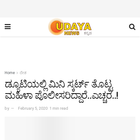
Home
ದೇಶ
ಡ್ಯೂಟಿಯಲ್ಲಿ ಮಿನಿ ಸ್ಕರ್ಟ್ ತೊಟ್ಟ
ಮಹಿಳಾ ಪೊಲೀಸರಿದ್ದಾರೆ..ಎಚ್ಚರ..!
by
February 5, 2020
1 min read