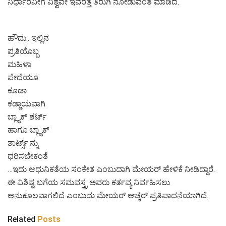
ನಿರ್ಧಾರವೀಗ ವಿಶ್ವವೇ ಇವರತ್ತ ತಿರುಗಿ ನೋಡುವಂತೆ ಮಾಡಿದೆ.
ಹೌದು.. ಇಲ್ಲಿನ
ಪ್ರತಿಯೊಬ್ಬ
ಮಹಿಳಾ
ಪೇದೆಯೂ
ಕೂಡಾ
ಕಡ್ಡಾಯವಾಗಿ
ಬ್ಲ್ಯಾಕ್ ಶರ್ಟ್
ಹಾಗೂ ಬ್ಲ್ಯಾಕ್
ಶಾರ್ಟ್ಸ್ ನ್ನು
ಧರಿಸಬೇಕಂತೆ
…ಇದು ಆಧುನಿಕತೆಯ ಸಂಕೇತ ಎಂಬುದಾಗಿ ಮೇಯರ್ ಹೇಳಿಕೆ ನೀಡಿದ್ದಾರೆ.
ಈ ವಿಶಿಷ್ಟ ಬಗೆಯ ಸಮವಸ್ತ್ರ ಅವರು ಕರ್ತವ್ಯ ನಿರ್ವಹಿಸಲು
ಅನುಕೂಲವಾಗಲಿದೆ ಎಂಬುದು ಮೇಯರ್ ಅಚ್ಕರ್ ಪ್ರತಿಪಾದನೆಯಾಗಿದೆ.
Related
Posts