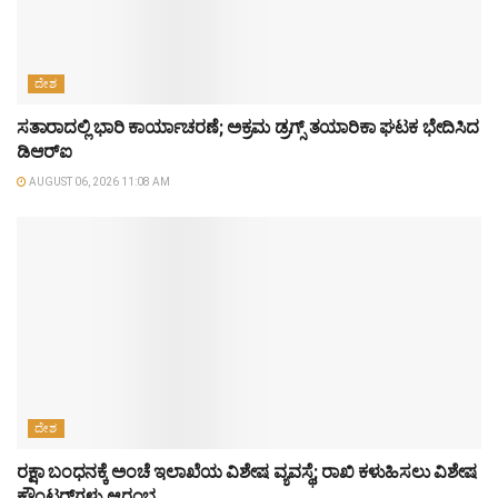
ದೇಶ
ಸತಾರಾದಲ್ಲಿ ಭಾರಿ ಕಾರ್ಯಾಚರಣೆ; ಅಕ್ರಮ ಡ್ರಗ್ಸ್ ತಯಾರಿಕಾ ಘಟಕ ಭೇದಿಸಿದ
ಡಿಆರ್‌ಐ
AUGUST 06, 2026 11:08 AM
ದೇಶ
ರಕ್ಷಾ ಬಂಧನಕ್ಕೆ ಅಂಚೆ ಇಲಾಖೆಯ ವಿಶೇಷ ವ್ಯವಸ್ಥೆ; ರಾಖಿ ಕಳುಹಿಸಲು ವಿಶೇಷ
ಕೌಂಟರ್‌ಗಳು ಆರಂಭ