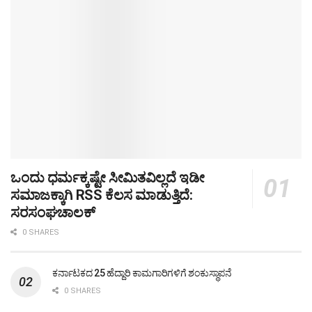
ಒಂದು ಧರ್ಮಕ್ಕಷ್ಟೇ ಸೀಮಿತವಿಲ್ಲದೆ ಇಡೀ
ಸಮಾಜಕ್ಕಾಗಿ RSS ಕೆಲಸ ಮಾಡುತ್ತಿದೆ:
ಸರಸಂಘಚಾಲಕ್
0 SHARES
ಕರ್ನಾಟಕದ 25 ಹೆದ್ದಾರಿ ಕಾಮಗಾರಿಗಳಿಗೆ ಶಂಕುಸ್ಥಾಪನೆ
0 SHARES