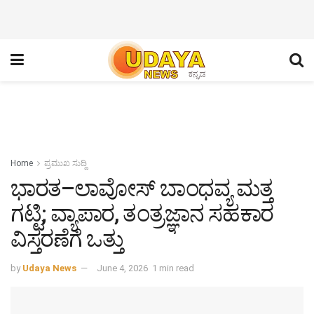
Home
ಪ್ರಮುಖ ಸುದ್ದಿ
ಭಾರತ–ಲಾವೋಸ್ ಬಾಂಧವ್ಯ ಮತ್ತ
ಗಟ್ಟಿ; ವ್ಯಾಪಾರ, ತಂತ್ರಜ್ಞಾನ ಸಹಕಾರ
ವಿಸ್ತರಣೆಗೆ ಒತ್ತು
by
Udaya News
June 4, 2026
1 min read