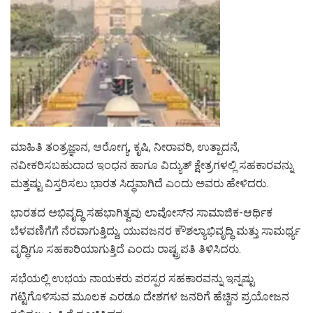
ಮಾಹಿತಿ ತಂತ್ರಜ್ಞಾನ, ಆರೋಗ್ಯ, ಕೃಷಿ, ನೀರಾವರಿ, ಉತ್ಪಾದನೆ,
ನವೀಕರಿಸಬಹುದಾದ ಇಂಧನ ಹಾಗೂ ವಿದ್ಯುತ್ ಕ್ಷೇತ್ರಗಳಲ್ಲಿ ಸಹಕಾರವನ್ನು
ಮತ್ತಷ್ಟು ವಿಸ್ತರಿಸಲು ಭಾರತ ಸಿದ್ಧವಾಗಿದೆ ಎಂದು ಅವರು ಹೇಳಿದರು.
ಭಾರತದ ಅಭಿವೃದ್ಧಿ ಸಹಭಾಗಿತ್ವವು ಲಾವೋಸ್‌ನ ಸಾಮಾಜಿಕ-ಆರ್ಥಿಕ
ಬೆಳವಣಿಗೆಗೆ ನೆರವಾಗುತ್ತಿದ್ದು, ಯುವಜನರ ಕೌಶಲ್ಯಾಭಿವೃದ್ಧಿ ಮತ್ತು ಸಾಮರ್ಥ್ಯ
ವೃದ್ಧಿಗೂ ಸಹಕಾರಿಯಾಗುತ್ತಿದೆ ಎಂದು ರಾಷ್ಟ್ರಪತಿ ತಿಳಿಸಿದರು.
ಸಭೆಯಲ್ಲಿ ಉಭಯ ನಾಯಕರು ಪರಸ್ಪರ ಸಹಕಾರವನ್ನು ಇನ್ನಷ್ಟು
ಗಟ್ಟಿಗೊಳಿಸುವ ಮೂಲಕ ಎರಡೂ ದೇಶಗಳ ಜನರಿಗೆ ಹೆಚ್ಚಿನ ಪ್ರಯೋಜನ