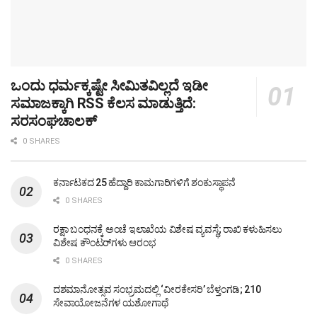
ಒಂದು ಧರ್ಮಕ್ಕಷ್ಟೇ ಸೀಮಿತವಿಲ್ಲದೆ ಇಡೀ
ಸಮಾಜಕ್ಕಾಗಿ RSS ಕೆಲಸ ಮಾಡುತ್ತಿದೆ:
ಸರಸಂಘಚಾಲಕ್
0 SHARES
ಕರ್ನಾಟಕದ 25 ಹೆದ್ದಾರಿ ಕಾಮಗಾರಿಗಳಿಗೆ ಶಂಕುಸ್ಥಾಪನೆ
0 SHARES
ರಕ್ಷಾ ಬಂಧನಕ್ಕೆ ಅಂಚೆ ಇಲಾಖೆಯ ವಿಶೇಷ ವ್ಯವಸ್ಥೆ; ರಾಖಿ ಕಳುಹಿಸಲು
ವಿಶೇಷ ಕೌಂಟರ್‌ಗಳು ಆರಂಭ
0 SHARES
ದಶಮಾನೋತ್ಸವ ಸಂಭ್ರಮದಲ್ಲಿ ‘ವೀರಕೇಸರಿ’ ಬೆಳ್ತಂಗಡಿ; 210
ಸೇವಾಯೋಜನೆಗಳ ಯಶೋಗಾಥೆ