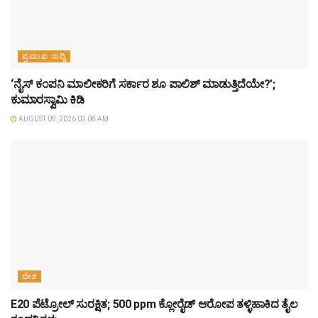
ಪ್ರಮುಖ ಸುದ್ದಿ
‘ನೈಸ್ ಕಂಪನಿ ಮಾಲೀಕರಿಗೆ ಸರ್ಕಾರ ಶೂ ಪಾಲಿಶ್ ಮಾಡುತ್ತಿದೆಯೇ?’;
ಕುಮಾರಸ್ವಾಮಿ ಕಿಡಿ
AUGUST 09, 2026 03:08 AM
ದೇಶ
E20 ಪೆಟ್ರೋಲ್ ಸುರಕ್ಷಿತ; 500 ppm ಕ್ಲೋರೈಡ್ ಆರೋಪ ತಳ್ಳಿಹಾಕಿದ ತೈಲ