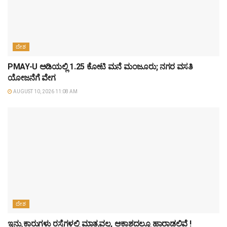
ದೇಶ
PMAY-U ಅಡಿಯಲ್ಲಿ 1.25 ಕೋಟಿ ಮನೆ ಮಂಜೂರು; ನಗರ ವಸತಿ
ಯೋಜನೆಗೆ ವೇಗ
AUGUST 10, 2026 11:08 AM
ದೇಶ
ಇನ್ನು ಕಾರುಗಳು ರಸ್ತೆಗಳಲ್ಲಿ ಮಾತ್ರವಲ್ಲ, ಆಕಾಶದಲ್ಲೂ ಹಾರಾಡಲಿವೆ !