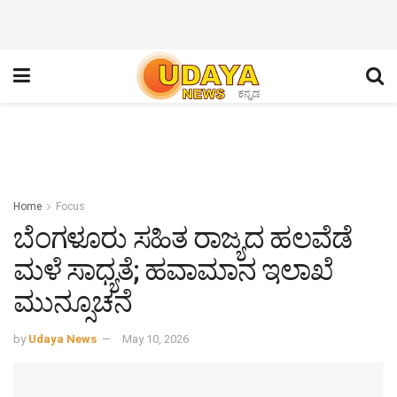
Home
Focus
ಬೆಂಗಳೂರು ಸಹಿತ ರಾಜ್ಯದ ಹಲವೆಡೆ
ಮಳೆ ಸಾಧ್ಯತೆ; ಹವಾಮಾನ ಇಲಾಖೆ
ಮುನ್ಸೂಚನೆ
by
Udaya News
May 10, 2026