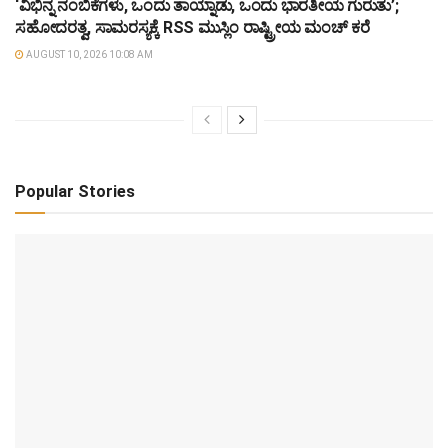
‘ವಿಭಿನ್ನ ನಂಬಿಕೆಗಳು, ಒಂದು ತಾಯ್ನಾಡು, ಒಂದು ಭಾರತೀಯ ಗುರುತು’;
ಸಹೋದರತ್ವ, ಸಾಮರಸ್ಯಕ್ಕೆ RSS ಮುಸ್ಲಿಂ ರಾಷ್ಟ್ರೀಯ ಮಂಚ್ ಕರೆ
AUGUST 10, 2026 10:08 AM
Popular Stories