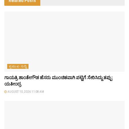
Related
Posts
ಪ್ರಮುಖ ಸುದ್ದಿ
ಗಾಯತ್ರಿ ಶಾಂತೇಗೌಡ ಹೆಸರು ಮುಂಚಿತವಾಗಿ ಪಟ್ಟಿಗೆ ಸೇರಿಸಿದ್ದು ತಪ್ಪು:
ಯತೀಂದ್ರ
AUGUST 10, 2026 11:08 AM