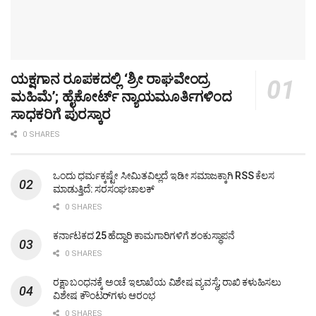
ಯಕ್ಷಗಾನ ರೂಪಕದಲ್ಲಿ ‘ಶ್ರೀ ರಾಘವೇಂದ್ರ
ಮಹಿಮೆ’; ಹೈಕೋರ್ಟ್ ನ್ಯಾಯಮೂರ್ತಿಗಳಿಂದ
ಸಾಧಕರಿಗೆ ಪುರಸ್ಕಾರ
0 SHARES
ಒಂದು ಧರ್ಮಕ್ಕಷ್ಟೇ ಸೀಮಿತವಿಲ್ಲದೆ ಇಡೀ ಸಮಾಜಕ್ಕಾಗಿ RSS ಕೆಲಸ
ಮಾಡುತ್ತಿದೆ: ಸರಸಂಘಚಾಲಕ್
0 SHARES
ಕರ್ನಾಟಕದ 25 ಹೆದ್ದಾರಿ ಕಾಮಗಾರಿಗಳಿಗೆ ಶಂಕುಸ್ಥಾಪನೆ
0 SHARES
ರಕ್ಷಾ ಬಂಧನಕ್ಕೆ ಅಂಚೆ ಇಲಾಖೆಯ ವಿಶೇಷ ವ್ಯವಸ್ಥೆ; ರಾಖಿ ಕಳುಹಿಸಲು
ವಿಶೇಷ ಕೌಂಟರ್‌ಗಳು ಆರಂಭ
0 SHARES