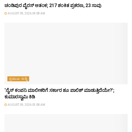
ಚಂಡಿಪುರ ವೈರಸ್ ಆತಂಕ; 217 ಶಂಕಿತ ಪ್ರಕರಣ, 23 ಸಾವು
AUGUST 09, 2026 04:08 AM
ಪ್ರಮುಖ ಸುದ್ದಿ
‘ನೈಸ್ ಕಂಪನಿ ಮಾಲೀಕರಿಗೆ ಸರ್ಕಾರ ಶೂ ಪಾಲಿಶ್ ಮಾಡುತ್ತಿದೆಯೇ?’;
ಕುಮಾರಸ್ವಾಮಿ ಕಿಡಿ
AUGUST 09, 2026 03:08 AM