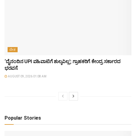
ದೇಶ
‘ದೈನಂದಿನ UPI ವಹಿವಾಟಿಗೆ ಶುಲ್ಕವಿಲ್ಲ’; ಗ್ರಾಹಕರಿಗೆ ಕೇಂದ್ರ ಸರ್ಕಾರದ
ಭರವಸೆ
AUGUST 09, 2026 01:08 AM
Popular Stories