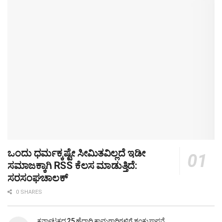
ಒಂದು ಧರ್ಮಕ್ಕಷ್ಟೇ ಸೀಮಿತವಿಲ್ಲದೆ ಇಡೀ
ಸಮಾಜಕ್ಕಾಗಿ RSS ಕೆಲಸ ಮಾಡುತ್ತಿದೆ:
ಸರಸಂಘಚಾಲಕ್
0 SHARES
ಕರ್ನಾಟಕದ 25 ಹೆದ್ದಾರಿ ಕಾಮಗಾರಿಗಳಿಗೆ ಶಂಕುಸ್ಥಾಪನೆ