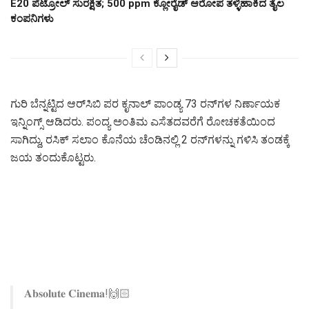
E20 ಪೆಟ್ರೋಲ್ ಸುರಕ್ಷಿತ; 500 ppm ಕ್ಲೋರೈಡ್ ಆರೋಪ ತಳ್ಳಿಹಾಕಿದ ತೈಲ
ಕಂಪನಿಗಳು
ಗುರಿ ಬೆನ್ನಟ್ಟಿದ ಆರ್‌ಸಿಬಿ ಪರ ಕೃನಾಲ್ ಪಾಂಡ್ಯ 73 ರನ್‌ಗಳ ನಿರ್ಣಾಯಕ
ಇನ್ನಿಂಗ್ಸ್ ಆಡಿದರು. ಪಂದ್ಯ ಅಂತಿಮ ಎಸೆತದವರೆಗೆ ರೋಚಕತೆಯಿಂದ
ಸಾಗಿದ್ದು, ರಸಿಕ್ ಸಲಾಂ ಕೊನೆಯ ಚೆಂಡಿನಲ್ಲಿ 2 ರನ್‌ಗಳನ್ನು ಗಳಿಸಿ ತಂಡಕ್ಕೆ
ಜಯ ತಂದುಕೊಟ್ಟರು.
𝐀𝐛𝐬𝐨𝐥𝐮𝐭𝐞 𝐂𝐢𝐧𝐞𝐦𝐚!🙌🏻