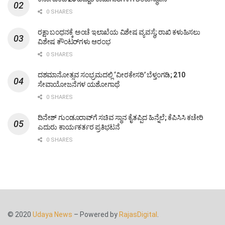
0 SHARES
ರಕ್ಷಾ ಬಂಧನಕ್ಕೆ ಅಂಚೆ ಇಲಾಖೆಯ ವಿಶೇಷ ವ್ಯವಸ್ಥೆ; ರಾಖಿ ಕಳುಹಿಸಲು
ವಿಶೇಷ ಕೌಂಟರ್‌ಗಳು ಆರಂಭ
0 SHARES
ದಶಮಾನೋತ್ಸವ ಸಂಭ್ರಮದಲ್ಲಿ ‘ವೀರಕೇಸರಿ’ ಬೆಳ್ತಂಗಡಿ; 210
ಸೇವಾಯೋಜನೆಗಳ ಯಶೋಗಾಥೆ
0 SHARES
ದಿನೇಶ್ ಗುಂಡೂರಾವ್‌ಗೆ ಸಚಿವ ಸ್ಥಾನ ಕೈತಪ್ಪಿದ ಹಿನ್ನೆಲೆ; ಕೆಪಿಸಿಸಿ ಕಚೇರಿ
ಎದುರು ಕಾರ್ಯಕರ್ತರ ಪ್ರತಿಭಟನೆ
0 SHARES
© 2020
Udaya News
– Powered by
RajasDigital
.