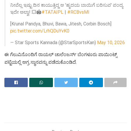
ನೀವೆಲ್ಲ ಇಷ್ಟು ದಿನ ಕಾಯುತ್ತಿದ್ದ ಆ 'ಹೃದಯ ಬಾಯಿಗೆ ಬರಿಸುವ' ಪಂದ್ಯ
ಇದೇ ಅಲ್ವಾ! 💥🏟️
#TATAIPL
|
#RCBvsMI
[Krunal Pandya, Bhuvi, Bawa, Jitesh, Corbin Bosch]
pic.twitter.com/LrhQDuYvK0
— Star Sports Kannada (@StarSportsKan)
May 10, 2026
ಈ ಗೆಲುವಿನೊಂದಿಗೆ ರಾಯಲ್ ಚಾಲೆಂಜರ್ಸ್ ಬೆಂಗಳೂರು ಪಾಯಿಂಟ್ಸ್
ಪಟ್ಟಿಯಲ್ಲಿ ಅಗ್ರ ಸ್ಥಾನವನ್ನು ಪಡೆದುಕೊಂಡಿದೆ.