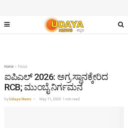
Home
Focus
ಐಪಿಎಲ್ 2026: ಅಗ್ರ ಸ್ಥಾನಕ್ಕೇರಿದ
RCB; ಮುಂಬೈ ನಿರ್ಗಮನ
by
Udaya News
May 11, 2026
1 min read