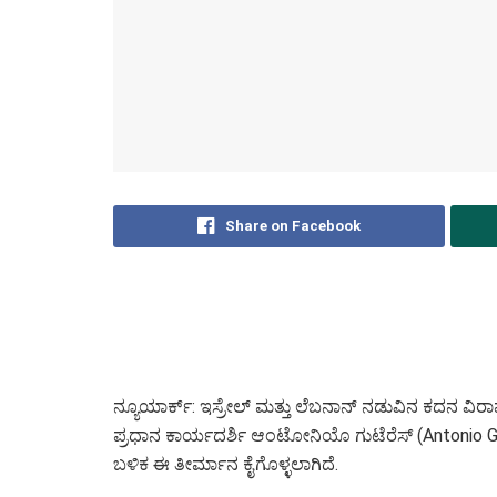
Share on Facebook
ನ್ಯೂಯಾರ್ಕ್: ಇಸ್ರೇಲ್ ಮತ್ತು ಲೆಬನಾನ್ ನಡುವಿನ ಕದನ ವಿರಾಮವ
ಪ್ರಧಾನ ಕಾರ್ಯದರ್ಶಿ ಆಂಟೋನಿಯೊ ಗುಟೆರೆಸ್ (Antonio Guter
ಬಳಿಕ ಈ ತೀರ್ಮಾನ ಕೈಗೊಳ್ಳಲಾಗಿದೆ.