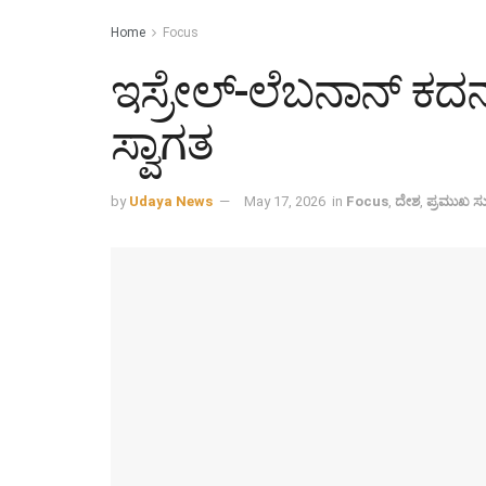
Home
Focus
ಇಸ್ರೇಲ್-ಲೆಬನಾನ್ ಕದನ ವ
ಸ್ವಾಗತ
by
Udaya News
May 17, 2026
in
Focus
,
ದೇಶ
,
ಪ್ರಮುಖ ಸುದ