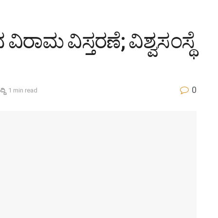
ಿರಾಮ ವಿಸ್ತರಣೆ; ವಿಶ್ವಸಂಸ್ಥೆ
0
್ದಿ
1 min read