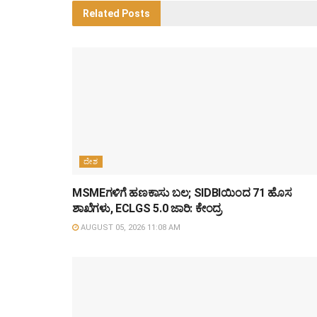
Related
Posts
ದೇಶ
MSMEಗಳಿಗೆ ಹಣಕಾಸು ಬಲ; SIDBIಯಿಂದ 71 ಹೊಸ
ಶಾಖೆಗಳು, ECLGS 5.0 ಜಾರಿ: ಕೇಂದ್ರ
AUGUST 05, 2026 11:08 AM