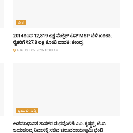
ದೇಶ
2014ರಿಂದ 12,819 ಲಕ್ಷ ಮೆಟ್ರಿಕ್ ಟನ್ MSP ಬೆಳೆ ಖರೀದಿ;
ರೈತರಿಗೆ ₹27.8 ಲಕ್ಷ ಕೋಟಿ ಪಾವತಿ: ಕೇಂದ್ರ
AUGUST 05, 2026 10:08 AM
ಪ್ರಮುಖ ಸುದ್ದಿ
ಅಸಮಾಧಾನಿತ ಶಾಸಕರ ಮನವೊಲಿಕೆ: ಎಂ. ಕೃಷ್ಣಪ್ಪ, ಟಿ.ಬಿ.
ಜಯಚಂದ್ರ ನಿವಾಸಕ್ಕೆ ಸಚಿವ ಚಲುವರಾಯಸ್ವಾಮಿ ಭೇಟಿ