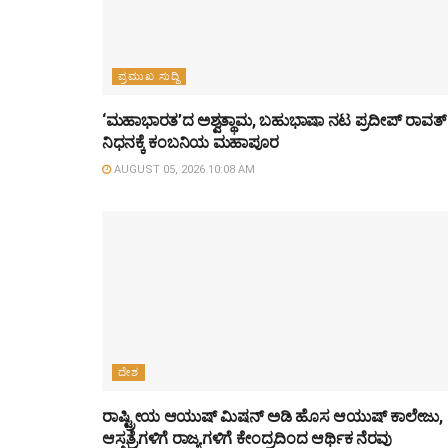
ಪ್ರಮುಖ ಸುದ್ದಿ
‘ಮಹಾಭಾರತ’ದ ಅಶ್ವತ್ಥಾಮ, ಬಹುಭಾಷಾ ನಟ ಪ್ರದೀಪ್ ರಾವತ್
ನಿಧನಕ್ಕೆ ಕಂಬನಿಯ ಮಹಾಪೂರ
AUGUST 05, 2026 10:08 AM
ದೇಶ
ರಾಷ್ಟ್ರೀಯ ಆಯುಷ್ ಮಿಷನ್ ಅಡಿ ಹೊಸ ಆಯುಷ್ ಕಾಲೇಜು,
ಆಸ್ಪತ್ರೆಗಳಿಗೆ ರಾಜ್ಯಗಳಿಗೆ ಕೇಂದ್ರದಿಂದ ಆರ್ಥಿಕ ನೆರವು