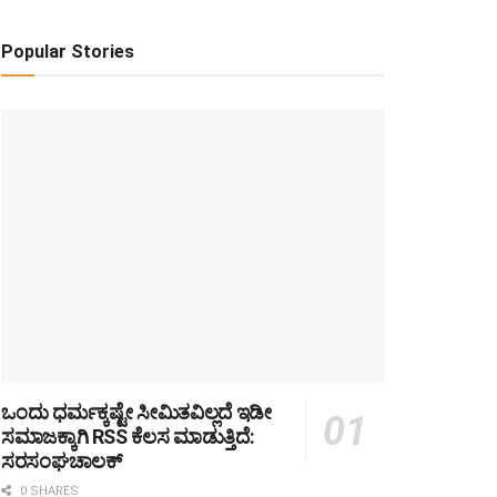
Popular Stories
ಒಂದು ಧರ್ಮಕ್ಕಷ್ಟೇ ಸೀಮಿತವಿಲ್ಲದೆ ಇಡೀ
ಸಮಾಜಕ್ಕಾಗಿ RSS ಕೆಲಸ ಮಾಡುತ್ತಿದೆ:
ಸರಸಂಘಚಾಲಕ್
0 SHARES