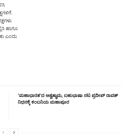
ಿಸಿ
ನಗಳಿಗೆ
ಪಕ್ಷಗಳು
ಲಿಸಿ ಹಾಗೂ
ಕು ಎಂದು
‘ಮಹಾಭಾರತ’ದ ಅಶ್ವತ್ಥಾಮ, ಬಹುಭಾಷಾ ನಟ ಪ್ರದೀಪ್ ರಾವತ್
ನಿಧನಕ್ಕೆ ಕಂಬನಿಯ ಮಹಾಪೂರ