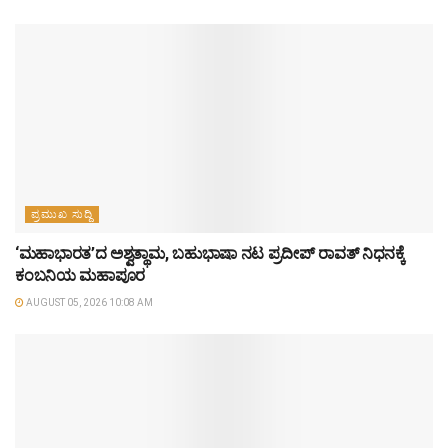
ಪ್ರಮುಖ ಸುದ್ದಿ
‘ಮಹಾಭಾರತ’ದ ಅಶ್ವತ್ಥಾಮ, ಬಹುಭಾಷಾ ನಟ ಪ್ರದೀಪ್ ರಾವತ್ ನಿಧನಕ್ಕೆ
ಕಂಬನಿಯ ಮಹಾಪೂರ
AUGUST 05, 2026 10:08 AM