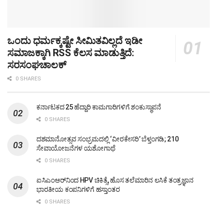
ಒಂದು ಧರ್ಮಕ್ಕಷ್ಟೇ ಸೀಮಿತವಿಲ್ಲದೆ ಇಡೀ
ಸಮಾಜಕ್ಕಾಗಿ RSS ಕೆಲಸ ಮಾಡುತ್ತಿದೆ:
ಸರಸಂಘಚಾಲಕ್
0 SHARES
ಕರ್ನಾಟಕದ 25 ಹೆದ್ದಾರಿ ಕಾಮಗಾರಿಗಳಿಗೆ ಶಂಕುಸ್ಥಾಪನೆ
0 SHARES
ದಶಮಾನೋತ್ಸವ ಸಂಭ್ರಮದಲ್ಲಿ ‘ವೀರಕೇಸರಿ’ ಬೆಳ್ತಂಗಡಿ; 210
ಸೇವಾಯೋಜನೆಗಳ ಯಶೋಗಾಥೆ
0 SHARES
ಐಸಿಎಂಆರ್‌ನಿಂದ HPV ಚಿಕಿತ್ಸೆ, ಹೊಸ ತಲೆಮಾರಿನ ಲಸಿಕೆ ತಂತ್ರಜ್ಞಾನ
ಭಾರತೀಯ ಕಂಪನಿಗಳಿಗೆ ಹಸ್ತಾಂತರ
0 SHARES