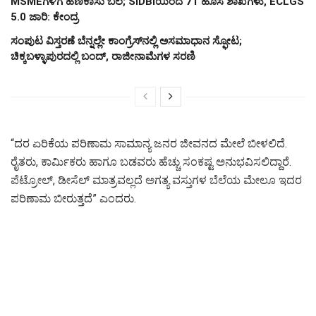
MSMEಗಳಿಗೆ ಹಣಕಾಸು ಬಲ; SIDBIಯಿಂದ 71 ಹೊಸ ಶಾಖೆಗಳು, ECLGS
5.0 ಜಾರಿ: ಕೇಂದ್ರ
ಸಂಪುಟ ವಿಸ್ತರಣೆ ಬೆನ್ನಲ್ಲೇ ಕಾಂಗ್ರೆಸ್‌ನಲ್ಲಿ ಅಸಮಾಧಾನ ಸ್ಫೋಟ;
ಚಿಕ್ಕಬಳ್ಳಾಪುರದಲ್ಲಿ ಬಂದ್, ರಾಜೀನಾಮೆಗಳ ಸರಣಿ
“ದರ ಏರಿಕೆಯ ಪರಿಣಾಮ ಸಾಮಾನ್ಯ ಜನರ ಜೀವನದ ಮೇಲೆ ಬೀಳಲಿದೆ.
ರೈತರು, ಕಾರ್ಮಿಕರು ಹಾಗೂ ಬಡವರು ಹೆಚ್ಚು ಸಂಕಷ್ಟ ಅನುಭವಿಸಲಿದ್ದಾರೆ.
ಪೆಟ್ರೋಲ್, ಡೀಸೆಲ್ ಮಾತ್ರವಲ್ಲದೆ ಅಗತ್ಯ ವಸ್ತುಗಳ ಬೆಲೆಯ ಮೇಲೂ ಇದರ
ಪರಿಣಾಮ ಬೀರುತ್ತದೆ” ಎಂದರು.