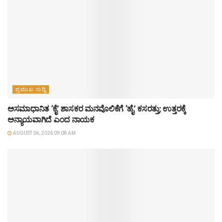
ಪ್ರಮುಖ ಸುದ್ದಿ
ಅಸಮಾಧಾನಿತ ‘ಕೈ’ ಶಾಸಕರ ಮನವೊಲಿಕೆಗೆ ‘ಹೈ’ ಕಸರತ್ತು; ಉತ್ತರಕ್ಕೆ
ಅನ್ಯಾಯವಾಗಿದೆ ಎಂದ ನಾಯಕ
AUGUST 06, 2026 09:08 AM