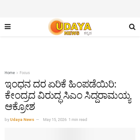
Home
Focus
ಇಂಧನ ದರ ಏರಿಕೆ ಹಿಂಪಡೆಯಿರಿ:
ಕೇಂದ್ರದ ವಿರುದ್ಧ ಸಿಎಂ ಸಿದ್ದರಾಮಯ್ಯ
ಆಕ್ರೋಶ
by
Udaya News
May 15, 2026
1 min read