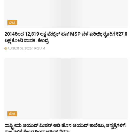
ದೇಶ
2014ರಿಂದ 12,819 ಲಕ್ಷ ಮೆಟ್ರಿಕ್ ಟನ್ MSP ಬೆಳೆ ಖರೀದಿ; ರೈತರಿಗೆ ₹27.8
ಲಕ್ಷ ಕೋಟಿ ಪಾವತಿ: ಕೇಂದ್ರ
AUGUST 05, 2026 10:08 AM
ದೇಶ
ರಾಷ್ಟ್ರೀಯ ಆಯುಷ್ ಮಿಷನ್ ಅಡಿ ಹೊಸ ಆಯುಷ್ ಕಾಲೇಜು, ಆಸ್ಪತ್ರೆಗಳಿಗೆ
ರಾಜ್ಯಗಳಿಗೆ ಕೇಂದ್ರದಿಂದ ಆರ್ಥಿಕ ನೆರವು