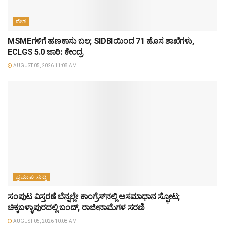
ದೇಶ
MSMEಗಳಿಗೆ ಹಣಕಾಸು ಬಲ; SIDBIಯಿಂದ 71 ಹೊಸ ಶಾಖೆಗಳು,
ECLGS 5.0 ಜಾರಿ: ಕೇಂದ್ರ
AUGUST 05, 2026 11:08 AM
ಪ್ರಮುಖ ಸುದ್ದಿ
ಸಂಪುಟ ವಿಸ್ತರಣೆ ಬೆನ್ನಲ್ಲೇ ಕಾಂಗ್ರೆಸ್‌ನಲ್ಲಿ ಅಸಮಾಧಾನ ಸ್ಫೋಟ;
ಚಿಕ್ಕಬಳ್ಳಾಪುರದಲ್ಲಿ ಬಂದ್, ರಾಜೀನಾಮೆಗಳ ಸರಣಿ
AUGUST 05, 2026 10:08 AM